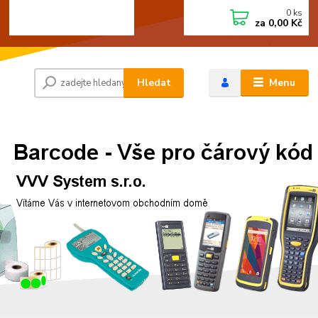
0
ks
+420 472744350
CZK
za
0,00 Kč
Po - Pá 8:00 - 15:00
Hledat
Menu