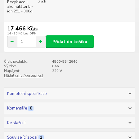
Recyklace -
3 Kč
akumulátor Li-
ion 251 - 300g
17 466 Kč
/
ks
14 435 Kč
bez DPH
Přidat do košíku
Číslo produktu:
4500-5542640
Výrobce:
Cab
Napájení:
220 V
Hlídat cenu / dostupnost
Kompletní specifikace
Komentáře
0
Ke stažení
Související zboží
1