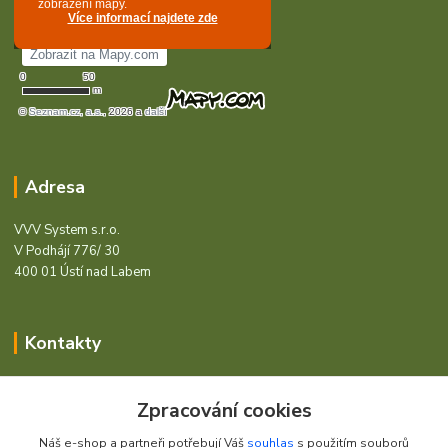
Adresa
VVV System s.r.o.
V Podhájí 776/ 30
400 01 Ústí nad Labem
Kontakty
Barcode - Vše pro čárový kód.
Zpracování cookies
+420 472744350
Náš e-shop a partneři potřebují Váš
souhlas
s použitím souborů