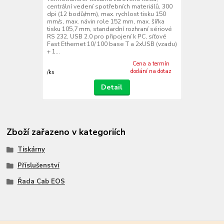
centrální vedení spotřebních materiálů, 300
dpi (12 bodů/mm), max. rychlost tisku 150
mm/s, max. návin role 152 mm, max. šířka
tisku 105,7 mm, standardní rozhraní sériové
RS 232, USB 2.0 pro připojení k PC, síťové
Fast Ethernet 10/ 100 base T a 2xUSB (vzadu)
+ 1...
Cena a termín
dodání na dotaz
/
ks
Detail
Zboží zařazeno v kategoriích
Tiskárny
Příslušenství
Řada Cab EOS