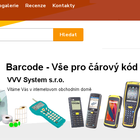
ogalerie
Recenze
Kontakty
Nevíte
Hledat
+420
Po - P