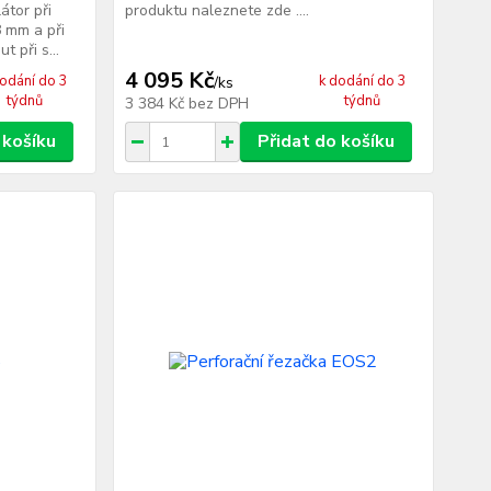
átor při
produktu naleznete zde ....
8 mm a při
 při s...
4 095 Kč
dodání do 3
k dodání do 3
/
ks
týdnů
týdnů
3 384 Kč
bez DPH
 košíku
Přidat do košíku