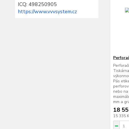
ICQ: 498250905
https://www.vvvsystem.cz
Perfora
Perforač
Tiskárn
výkonnou
Pás etik
perforov
nebo na 
maximáln
mm a gra
18 55
15 335 