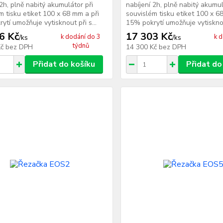
 2h, plně nabitý akumulátor při
nabíjení 2h, plně nabitý akumul
m tisku etiket 100 x 68 mm a při
souvislém tisku etiket 100 x 6
ytí umožňuje vytisknout při s...
15% pokrytí umožňuje vytisknout
6 Kč
17 303 Kč
k dodání do 3
k 
/
ks
/
ks
týdnů
Kč
bez DPH
14 300 Kč
bez DPH
Přidat do košíku
Přidat do