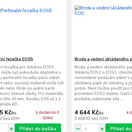
ční řezačka EOS5
Brzda a vedení skládaného 
ní řezačka pro tiskárnu EOS5.
Brzda a vedení skládaného pa
a může být jednoduše doplněna o
tiskárny EOS2 a EOS5. Umožn
 perforační řezačku pásů etiket.
rovnoměrné podávání etiket v 
et nebo souvislý materiál může být
skládaný papír do tiskárny a je
án nebo řězán po jedné kartě
potisk. Není možno použít pro t
konci tiskové dávky. Pro materiály
provedení EOS2 mobile. Další 
í šíře 45 mm, tloušky 0,05 až 1,1
produktu naleznete zde ....
máže 60 ...
5 Kč
4 644 Kč
k dodání do 3
k 
/
ks
/
ks
týdnů
Kč
bez DPH
3 838 Kč
bez DPH
Přidat do košíku
Přidat do