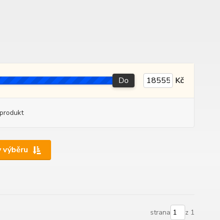
Do
Kč
produkt
y výběru
strana
z 1