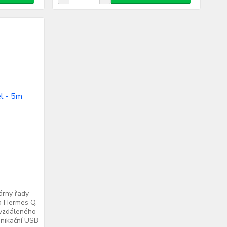
kárny řady
a Hermes Q.
 vzdáleného
unikační USB