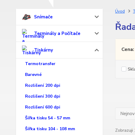
Úvod
T
Snímače
Řad
Terminály a Počítače
Cena:
Tiskárny
Termotransfer
Skl
Barevné
Rozlišení 200 dpi
Rozlišení 300 dpi
Rozlišení 600 dpi
Nejnově
Šířka tisku 54 - 57 mm
Šířka tisku 104 - 108 mm
Zobrazuji 