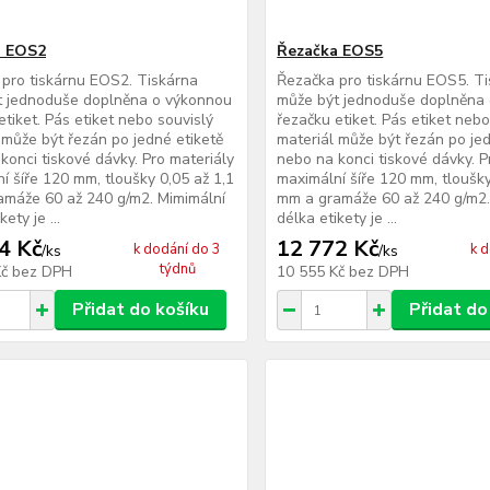
a EOS2
Řezačka EOS5
pro tiskárnu EOS2. Tiskárna
Řezačka pro tiskárnu EOS5. T
t jednoduše doplněna o výkonnou
může být jednoduše doplněna
etiket. Pás etiket nebo souvislý
řezačku etiket. Pás etiket nebo
 může být řezán po jedné etiketě
materiál může být řezán po jed
konci tiskové dávky. Pro materiály
nebo na konci tiskové dávky. P
í šíře 120 mm, tloušky 0,05 až 1,1
maximální šíře 120 mm, tloušky
máže 60 až 240 g/m2. Mimimální
mm a gramáže 60 až 240 g/m2.
ety je ...
délka etikety je ...
4 Kč
12 772 Kč
k dodání do 3
k 
/
ks
/
ks
týdnů
Kč
bez DPH
10 555 Kč
bez DPH
Přidat do košíku
Přidat do