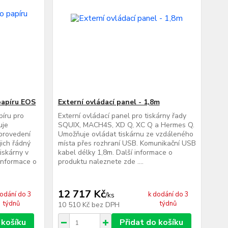
papíru EOS
Externí ovládací panel - 1,8m
píru pro
Externí ovládací panel pro tiskárny řady
uje
SQUIX, MACH4S, XD Q, XC Q a Hermes Q.
provedení
Umožňuje ovládat tiskárnu ze vzdáleného
jich řádný
místa přes rozhraní USB. Komunikační USB
iskárny v
kabel délky 1,8m. Další informace o
informace o
produktu naleznete zde ....
12 717 Kč
dodání do 3
k dodání do 3
/
ks
týdnů
týdnů
10 510 Kč
bez DPH
 košíku
Přidat do košíku