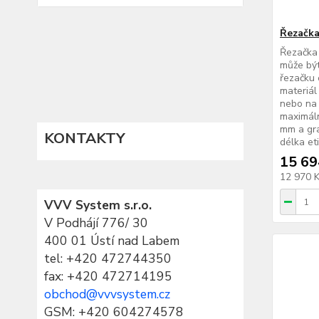
Řezačk
Řezačka 
může bý
řezačku 
materiál
nebo na 
maximáln
mm a gra
KONTAKTY
délka etik
15 69
12 970 
VVV System s.r.o.
V Podhájí 776/ 30
400 01 Ústí nad Labem
tel:
+420 472744350
fax: +420 472714195
obchod@vvvsystem.cz
GSM: +420 604274578