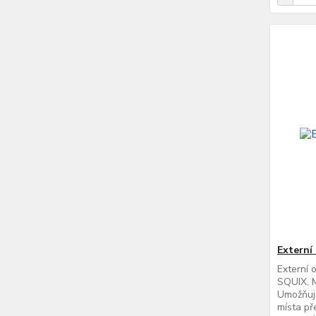
Externí
Externí 
SQUIX, 
Umožňuje
místa př