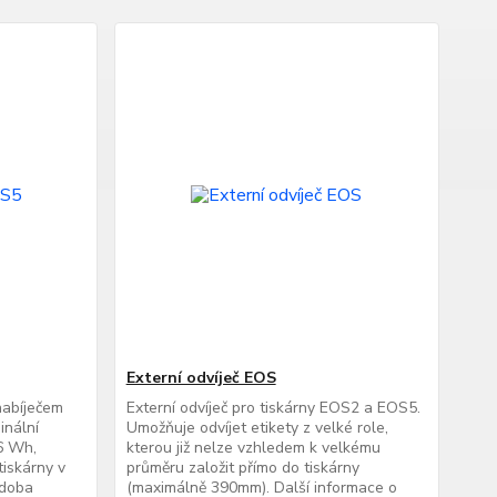
Externí odvíječ EOS
abíječem
Externí odvíječ pro tiskárny EOS2 a EOS5.
inální
Umožňuje odvíjet etikety z velké role,
36 Wh,
kterou již nelze vzhledem k velkému
iskárny v
průměru založit přímo do tiskárny
 doba
(maximálně 390mm). Další informace o