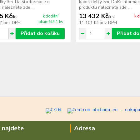
lky 3m. Další informace o
kabel délky 5m. Další informac
 naleznete zde ....
produktu naleznete zde ....
5 Kč
13 432 Kč
k dodání
k 
/
ks
/
ks
okamžitě 1 ks
Kč
bez DPH
11 101 Kč
bez DPH
Přidat do košíku
Přidat do
 najdete
Adresa