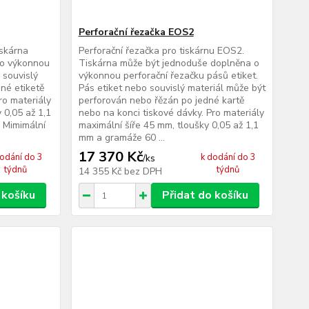
Perforační řezačka EOS2
iskárna
Perforační řezačka pro tiskárnu EOS2.
 o výkonnou
Tiskárna může být jednoduše doplněna o
 souvislý
výkonnou perforační řezačku pásů etiket.
né etiketě
Pás etiket nebo souvislý materiál může být
ro materiály
perforován nebo řězán po jedné kartě
 0,05 až 1,1
nebo na konci tiskové dávky. Pro materiály
 Mimimální
maximální šíře 45 mm, tloušky 0,05 až 1,1
mm a gramáže 60 ...
17 370 Kč
dodání do 3
k dodání do 3
/
ks
týdnů
týdnů
14 355 Kč
bez DPH
 košíku
Přidat do košíku