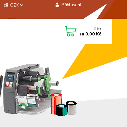
Přihlášení
CZK
 si rady? Zavolejte.
0
ks
 472744350
za
0,00 Kč
á 8:00 - 15:00