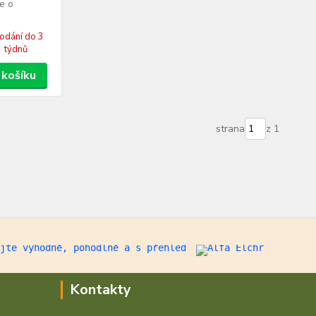
e o
dodání do 3
týdnů
 košíku
strana
z 1
Kontakty