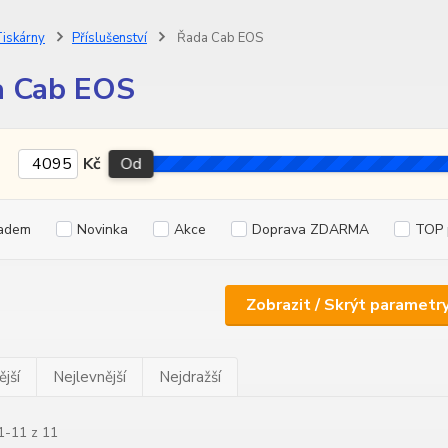
iskárny
Příslušenství
Řada Cab EOS
a Cab EOS
Kč
Od
adem
Novinka
Akce
Doprava ZDARMA
TOP 
Zobrazit / Skrýt parametr
jší
Nejlevnější
Nejdražší
1-11 z 11