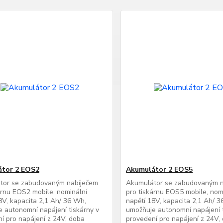
átor 2 EOS2
Akumulátor 2 EOS5
tor se zabudovaným nabíječem
Akumulátor se zabudovaným n
árnu EOS2 mobile, nominální
pro tiskárnu EOS5 mobile, nom
8V, kapacita 2,1 Ah/ 36 Wh,
napětí 18V, kapacita 2,1 Ah/ 
 autonomní napájení tiskárny v
umožňuje autonomní napájení t
í pro napájení z 24V, doba
provedení pro napájení z 24V,