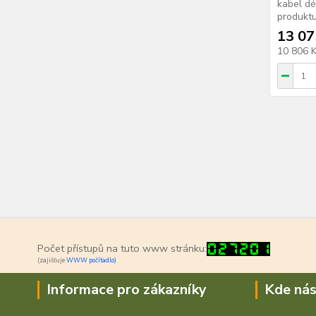
kabel dé
produktu
13 07
10 806 
Počet přístupů na tuto www stránku:
(zajišťuje
WWW počítadlo)
Informace pro zákazníky
Kde nás