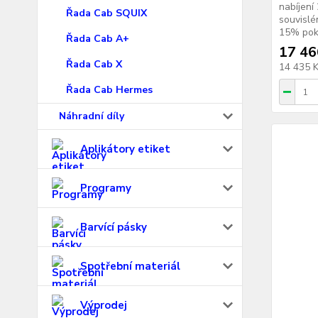
nabíjení
Řada Cab SQUIX
souvislé
15% pokr
Řada Cab A+
17 46
Řada Cab X
14 435 
Řada Cab Hermes
Náhradní díly
Aplikátory etiket
Programy
Barvící pásky
Spotřební materiál
Výprodej