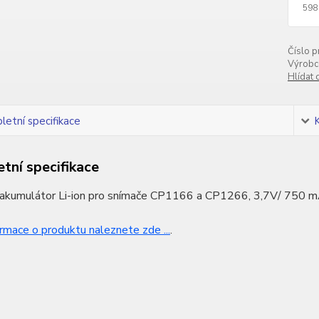
598
Číslo p
Výrobc
Hlídat 
etní specifikace
tní specifikace
 akumulátor Li-ion pro snímače CP1166 a CP1266, 3,7V/ 750 
ormace o produktu naleznete zde ...
.