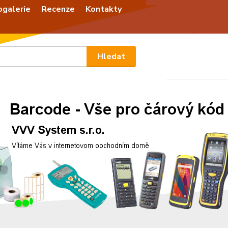
ogalerie
Recenze
Kontakty
Nevíte
Hledat
+420
Po - P