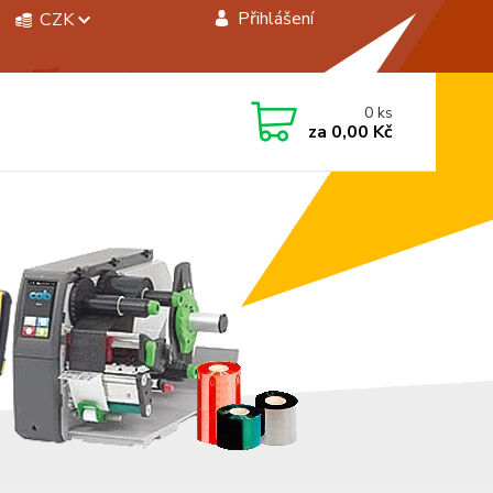
Přihlášení
CZK
 si rady? Zavolejte.
0
ks
 472744350
za
0,00 Kč
á 8:00 - 15:00