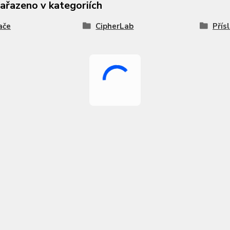
zařazeno v kategoriích
ače
CipherLab
Přís