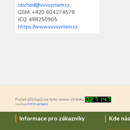
obchod@vvvsystem.cz
GSM: +420 604274578
ICQ: 498250905
https://www.vvvsystem.cz
Počet přístupů na tuto www stránku:
(zajišťuje
WWW počítadlo)
Informace pro zákazníky
Kde nás