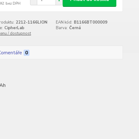
 Kč
bez DPH
roduktu:
2212-1166LION
EAN kód:
B1166BT000009
e:
CipherLab
Barva:
Černá
cenu / dostupnost
Komentáře
0
mAh