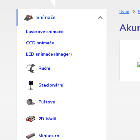
Úvod
S
Snímače
Akum
Laserové snímače
CCD snímače
LED snímače (Imager)
Ruční
Stacionární
Pultové
2D kódů
Miniaturní