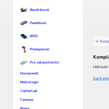
Bezdrátové
Paměťové
RFID
Kompl
Průmyslové
Komple
Pro zdravotnictví
Náhradní
Honeywell
Další inf
Metrologic
CipherLab
Canmax
Numa