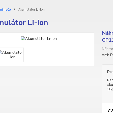
nímače
Akumulátor Li-Ion
ulátor Li-Ion
Náhr
CP1
Náhrad
mAh Da
Dos
Rec
aku
50
72