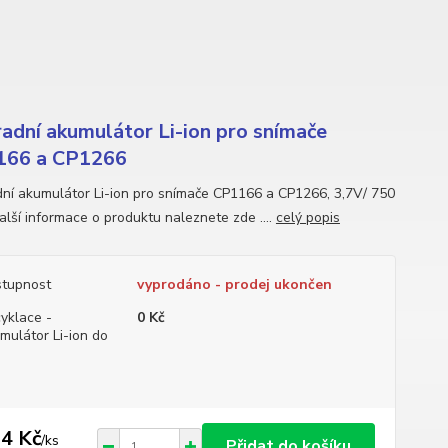
adní akumulátor Li-ion pro snímače
166 a CP1266
ní akumulátor Li-ion pro snímače CP1166 a CP1266, 3,7V/ 750
lší informace o produktu naleznete zde ....
celý popis
tupnost
vyprodáno - prodej ukončen
yklace -
0 Kč
mulátor Li-ion do
g
4 Kč
/
ks
Přidat do košíku