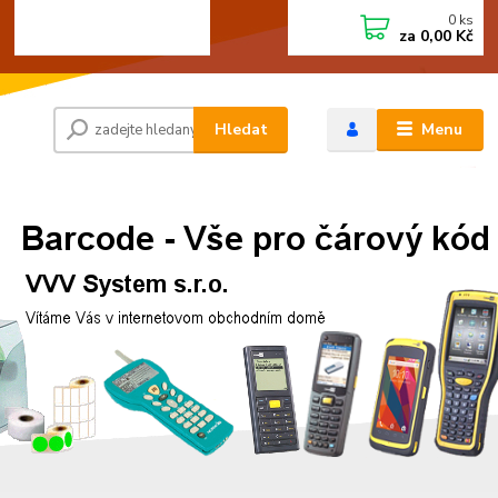
0
ks
+420 472744350
CZK
za
0,00 Kč
Po - Pá 8:00 - 15:00
Hledat
Menu