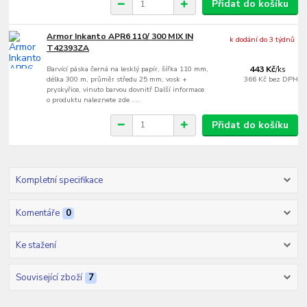
Přidat do košíku
Armor Inkanto APR6 110/ 300 MIX IN
k dodání do 3 týdnů
T42393ZA
Barvící páska černá na lesklý papír, šířka 110 mm,
443 Kč
/
ks
délka 300 m, průměr středu 25 mm, vosk +
366 Kč
bez DPH
pryskyřice, vinuto barvou dovnitř Další informace
o produktu naleznete zde ....
Přidat do košíku
Kompletní specifikace
Komentáře
0
Ke stažení
Související zboží
7