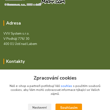
Adresa
VVV System s.r.o.
V Podhájí 776/ 30
400 01 Ústí nad Labem
Kontakty
Barcode - Vše pro čárový kód.
Zpracování cookies
+420 472744350
Náš e-shop a partneři potřebují Váš
souhlas
s použitím souborů
Po - Pá 8:00 - 15:00
cookies, aby Vám mohli zobrazovat informace týkající se Vašich
zájmů.
obchod@vvvsystem.cz
Souhlasím
Nastavení