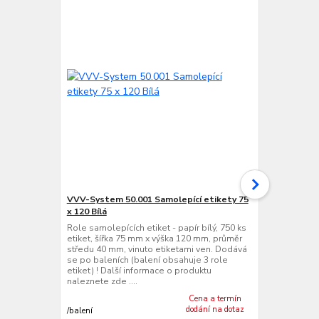
VVV-System 50.001 Samolepící etikety 75
Cab EOS2/ 3
x 120 Bílá
Termotransfe
centrální ve
Role samolepících etiket - papír bílý, 750 ks
dpi (12 bodů
etiket, šířka 75 mm x výška 120 mm, průměr
mm/s, max. n
středu 40 mm, vinuto etiketami ven. Dodává
tisku 105,7 
se po baleních (balení obsahuje 3 role
RS 232, USB 2
etiket) ! Další informace o produktu
Fast Etherne
naleznete zde ....
+ 1...
Cena a termín
dodání na dotaz
/
balení