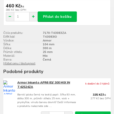
460 Kč
/
ks
380 Kč
bez DPH
Přidat do košíku
Číslo produktu:
7170-T43083ZA
EAN kód:
T43083IO
Výrobce:
Armor
Šířka:
104 mm
Délka:
300 m
Průměr středu:
25 mm
Materiál:
Mix
Barva:
Černá
Hlídat cenu / dostupnost
Podobné produkty
Armor Inkanto APR6 83/ 300 MIX IN
k dodání do 3 týdnů
T42524ZA
Barvící páska černá na lesklý papír, šířka 83 mm,
335 Kč
/
ks
délka 300 m, průměr středu 25 mm, vosk +
277 Kč
bez DPH
pryskyřice, vinuto barvou dovnitř Další informace
o produktu naleznete zde ....