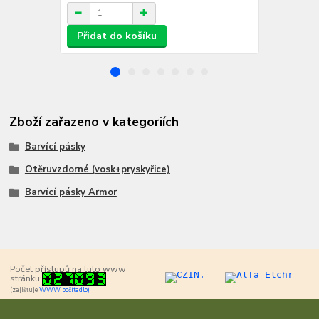
/
ks
Přidat do košíku
Zboží zařazeno v kategoriích
Barvící pásky
Otěruvzdorné (vosk+pryskyřice)
Barvící pásky Armor
Počet přístupů na tuto www
stránku:
(zajišťuje
WWW počítadlo)