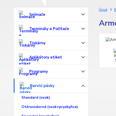
Úvod
B
Snímače
Armo
Terminály a Počítače
Tiskárny
Aplikátory etiket
Programy
Barvící pásky
Standard (vosk)
Otěruvzdorné (vosk+pryskyřice)