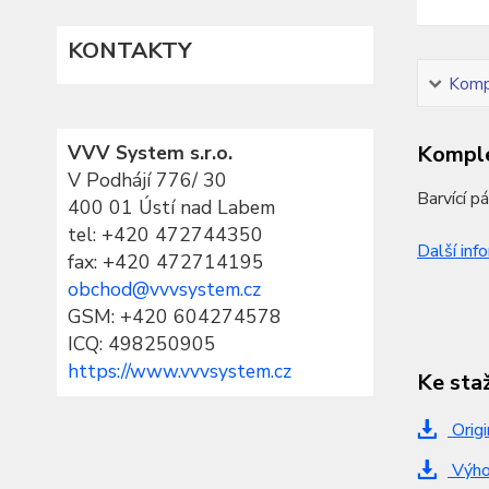
KONTAKTY
Kompl
VVV System s.r.o.
Komple
V Podhájí 776/ 30
Barvící p
400 01 Ústí nad Labem
tel:
+420 472744350
Další inf
fax: +420 472714195
obchod@vvvsystem.cz
GSM: +420 604274578
ICQ: 498250905
https://www.vvvsystem.cz
Ke sta
Origi
Výhod