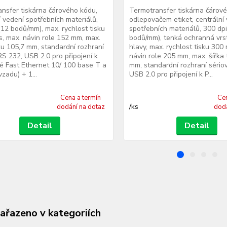
nsfer tiskárna čárového kódu,
Termotransfer tiskárna čárov
í vedení spotřebních materiálů,
odlepovačem etiket, centrální
(12 bodů/mm), max. rychlost tisku
spotřebních materiálů, 300 dpi
, max. návin role 152 mm, max.
bodů/mm), tenká ochranná vrs
sku 105,7 mm, standardní rozhraní
hlavy, max. rychlost tisku 300
RS 232, USB 2.0 pro připojení k
návin role 205 mm, max. šířka 
vé Fast Ethernet 10/ 100 base T a
mm, standardní rozhraní sério
zadu) + 1...
USB 2.0 pro připojení k P...
Cena a termín
Cen
/
ks
dodání na dotaz
dodá
Detail
Detail
zařazeno v kategoriích