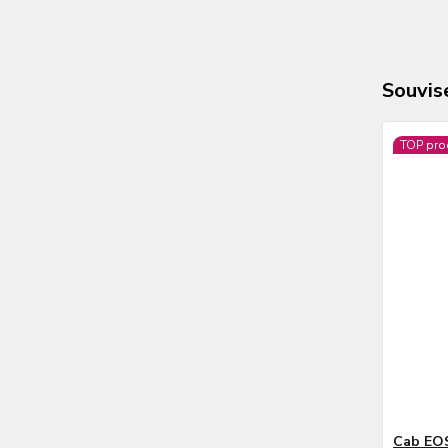
Souvise
TOP pro
Cab EOS