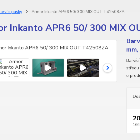
arvící pásky
Armor Inkanto APR6 50/ 300 MIX OUT T42508ZA
r Inkanto APR6 50/ 300 MIX 
Barv
mm, 
Barvíc
středu
o prod
Dos
20
166