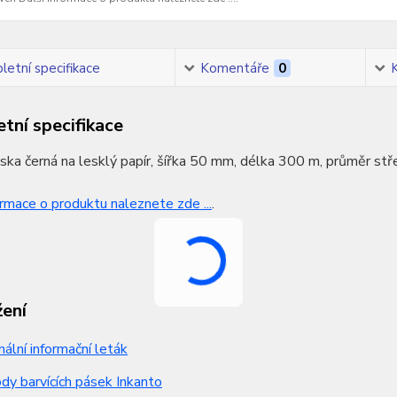
etní specifikace
Komentáře
0
tní specifikace
áska černá na lesklý papír, šířka 50 mm, délka 300 m, průměr st
ormace o produktu naleznete zde ...
.
žení
nální informační leták
y barvících pásek Inkanto