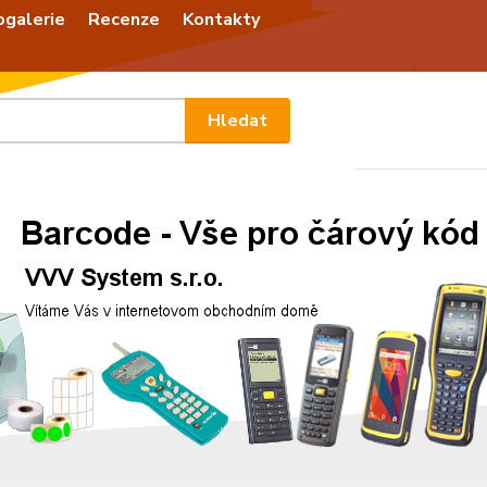
ogalerie
Recenze
Kontakty
Nevíte
Hledat
+420
Po - P