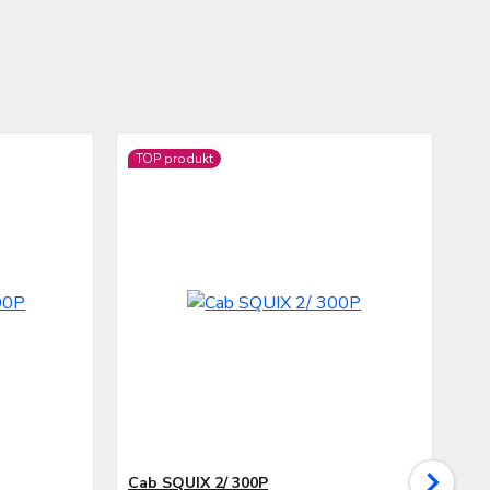
TOP produkt
TO
No
Cab SQUIX 2/ 300P
Ca