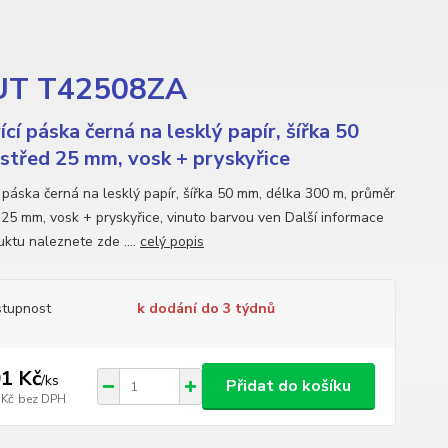
OUT T42508ZA
ící páska černá na lesklý papír, šířka 50
střed 25 mm, vosk + pryskyřice
í páska černá na lesklý papír, šířka 50 mm, délka 300 m, průměr
 25 mm, vosk + pryskyřice, vinuto barvou ven Další informace
uktu naleznete zde ....
celý popis
tupnost
k dodání do 3 týdnů
1 Kč
/
ks
Přidat do košíku
 Kč
bez DPH