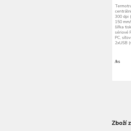
Termotra
centráln
300 dpi 
150 mm/s
šířka ti
sériové 
PC, síťo
2xUSB (v
/
ks
Zboží 