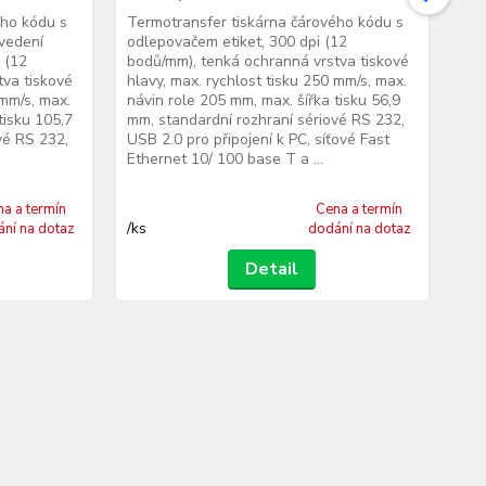
ého kódu s
Termotransfer tiskárna čárového kódu s
Ter
 vedení
odlepovačem etiket, 300 dpi (12
obo
 (12
bodů/mm), tenká ochranná vrstva tiskové
ved
tva tiskové
hlavy, max. rychlost tisku 250 mm/s, max.
pot
 mm/s, max.
návin role 205 mm, max. šířka tisku 56,9
tlo
tisku 105,7
mm, standardní rozhraní sériové RS 232,
tru
vé RS 232,
USB 2.0 pro připojení k PC, síťové Fast
(12
Ethernet 10/ 100 base T a ...
tis
a a termín
Cena a termín
/
ks
/
ks
ní na dotaz
dodání na dotaz
Detail