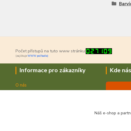
Barví
Počet přístupů na tuto www stránku:
(zajišťuje
WWW počítadlo)
Informace pro zákazníky
Kde nás
O nás
Jak nakupovat
Doprava a platba
Obchodní podmínky
Náš e-shop a partn
Fotogalerie
Kontakty