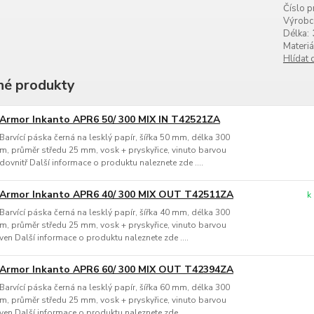
Číslo p
Výrobc
Délka:
Materiá
Hlídat 
é produkty
Armor Inkanto APR6 50/ 300 MIX IN T42521ZA
Barvící páska černá na lesklý papír, šířka 50 mm, délka 300
m, průměr středu 25 mm, vosk + pryskyřice, vinuto barvou
dovnitř Další informace o produktu naleznete zde ....
Armor Inkanto APR6 40/ 300 MIX OUT T42511ZA
k
Barvící páska černá na lesklý papír, šířka 40 mm, délka 300
m, průměr středu 25 mm, vosk + pryskyřice, vinuto barvou
ven Další informace o produktu naleznete zde ....
Armor Inkanto APR6 60/ 300 MIX OUT T42394ZA
Barvící páska černá na lesklý papír, šířka 60 mm, délka 300
m, průměr středu 25 mm, vosk + pryskyřice, vinuto barvou
ven Další informace o produktu naleznete zde ....