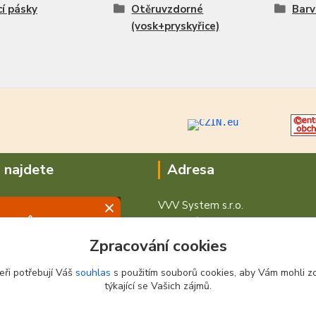
cí pásky
Otěruvzdorné
Barv
(vosk+pryskyřice)
 najdete
Adresa
VVV System s.r.o.
V Podhájí 776/ 30
400 01 Ústí nad Labem
Zpracování cookies
eři potřebují Váš
souhlas
s použitím souborů cookies, aby Vám mohli z
týkající se Vašich zájmů.