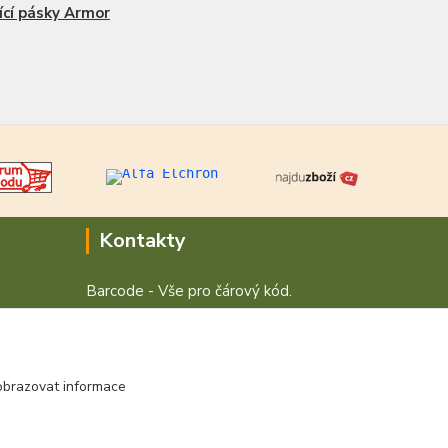
ící pásky Armor
Kontakty
Barcode - Vše pro čárový kód.
+420 472744350
Po - Pá 8:00 - 15:00
obrazovat informace
obchod@vvvsystem.cz