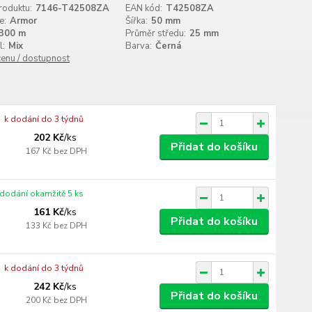
roduktu:
7146-T42508ZA
EAN kód:
T42508ZA
e:
Armor
Šířka:
50 mm
300 m
Průměr středu:
25 mm
l:
Mix
Barva:
Černá
cenu / dostupnost
k dodání do 3 týdnů
202 Kč
/
ks
Přidat do košíku
167 Kč
bez DPH
 dodání okamžitě 5 ks
161 Kč
/
ks
Přidat do košíku
133 Kč
bez DPH
k dodání do 3 týdnů
242 Kč
/
ks
Přidat do košíku
200 Kč
bez DPH