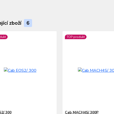
jící zboží
6
dukt
TOP produkt
2/ 300
Cab MACH4S/ 300P