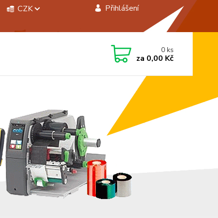
Přihlášení
CZK
 si rady? Zavolejte.
0
ks
 472744350
za
0,00 Kč
á 8:00 - 15:00