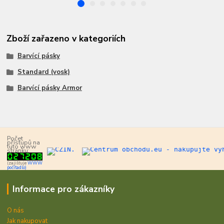
Zboží zařazeno v kategoriích
Barvící pásky
Standard (vosk)
Barvící pásky Armor
Počet
přístupů na
tuto www
stránku:
(zajišťuje
WWW
počítadlo)
Informace pro zákazníky
O nás
Jak nakupovat