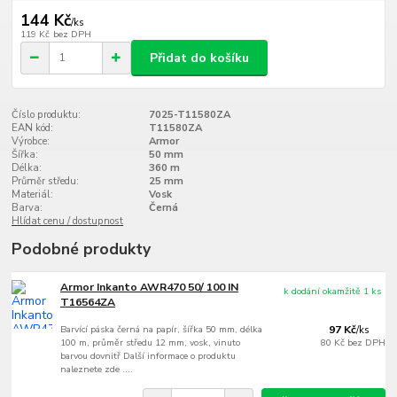
144 Kč
/
ks
119 Kč
bez DPH
Přidat do košíku
Číslo produktu:
7025-T11580ZA
EAN kód:
T11580ZA
Výrobce:
Armor
Šířka:
50 mm
Délka:
360 m
Průměr středu:
25 mm
Materiál:
Vosk
Barva:
Černá
Hlídat cenu / dostupnost
Podobné produkty
Armor Inkanto AWR470 50/ 100 IN
k dodání okamžitě 1 ks
T16564ZA
Barvící páska černá na papír, šířka 50 mm, délka
97 Kč
/
ks
100 m, průměr středu 12 mm, vosk, vinuto
80 Kč
bez DPH
barvou dovnitř Další informace o produktu
naleznete zde ....