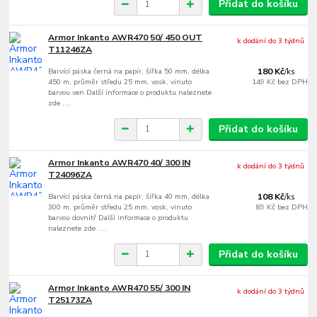
Přidat do košíku
Armor Inkanto AWR470 50/ 450 OUT
k dodání do 3 týdnů
T11246ZA
Barvící páska černá na papír, šířka 50 mm, délka
180 Kč
/
ks
450 m, průměr středu 25 mm, vosk, vinuto
149 Kč
bez DPH
barvou ven Další informace o produktu naleznete
zde ....
Přidat do košíku
Armor Inkanto AWR470 40/ 300 IN
k dodání do 3 týdnů
T24096ZA
Barvící páska černá na papír, šířka 40 mm, délka
108 Kč
/
ks
300 m, průměr středu 25 mm, vosk, vinuto
89 Kč
bez DPH
barvou dovnitř Další informace o produktu
naleznete zde ....
Přidat do košíku
Armor Inkanto AWR470 55/ 300 IN
k dodání do 3 týdnů
T25173ZA