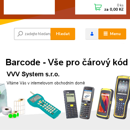
0
ks
+420 472744350
CZK
za
0,00 Kč
Po - Pá 8:00 - 15:00
Hledat
Menu