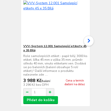
VVV-System 12.001 Samolepící etikety 45
Cab EOS2/ 3
x 35 Bílá
Termotransfe
centrální ve
Role samolepících etiket - papír bílý, 3000 ks
dpi (12 bodů
etiket, šířka 45 mm x výška 35 mm, průměr
mm/s, max. n
středu 40 mm, vinuto etiketami ven. Dodává
tisku 105,7 
se po baleních (balení obsahuje 5 rolí
RS 232, USB 2
etiket) ! Další informace o produktu
Fast Etherne
naleznete zde ....
+ 1...
3 988 Kč
Cena a termín
/
balení
dodání na dotaz
3 296 Kč
bez DPH
/
ks
Přidat do košíku