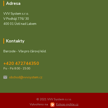
Adresa
VVV System s.r.o.
V Podhájí 776/ 30
400 01 Ústí nad Labem
Kontakty
Barcode - Vše pro čárový kód.
+420 472744350
Po - Pá 8:00 - 15:00
obchod@vvvsystem.cz
© 2021 VVV System s.r.o.
Vytvořeno na
Eshop-rychle.cz