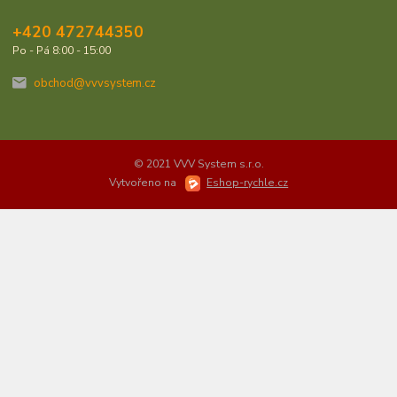
+420 472744350
Po - Pá 8:00 - 15:00
obchod@vvvsystem.cz
© 2021 VVV System s.r.o.
Vytvořeno na
Eshop-rychle.cz