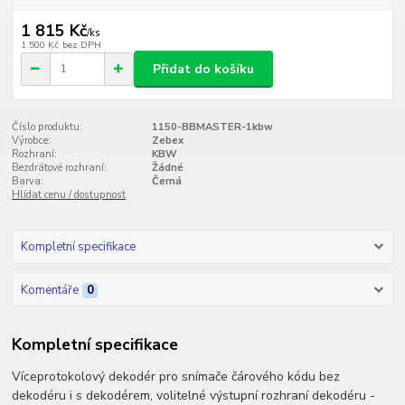
1 815 Kč
/
ks
1 500 Kč
bez DPH
Přidat do košíku
Číslo produktu:
1150-BBMASTER-1kbw
Výrobce:
Zebex
Rozhraní:
KBW
Bezdrátové rozhraní:
Žádné
Barva:
Černá
Hlídat cenu / dostupnost
Kompletní specifikace
Komentáře
0
Kompletní specifikace
Víceprotokolový dekodér pro snímače čárového kódu bez
dekodéru i s dekodérem, volitelné výstupní rozhraní dekodéru -