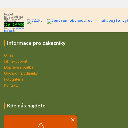
Počet
přístupů na
tuto www
stránku:
(zajišťuje
WWW
počítadlo)
Informace pro zákazníky
O nás
Jak nakupovat
Doprava a platba
Obchodní podmínky
Fotogalerie
Kontakty
Kde nás najdete