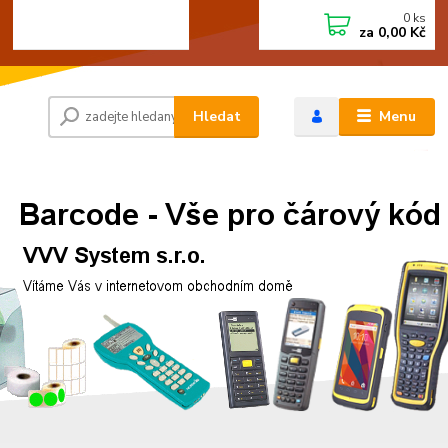
0
ks
+420 472744350
CZK
za
0,00 Kč
Po - Pá 8:00 - 15:00
Hledat
Menu