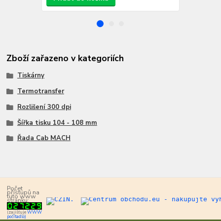
Zboží zařazeno v kategoriích
Tiskárny
Termotransfer
Rozlišení 300 dpi
Šířka tisku 104 - 108 mm
Řada Cab MACH
Počet
přístupů na
tuto www
stránku:
(zajišťuje
WWW
počítadlo)