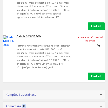
bodů/mm), max. rychlost tisku 127 mm/s, max.
návin role 127 mm, max. šířka tisku 108 mm,
standardní rozhraní sériové RS 232C, USB pro
připojení k PC, síťové Ethernet, optická
signalizace stavu tiskárny dvěma LED...
Detail
Cab MACH2/ 300
Cena a termín dodání
na dotaz
Termotransfer tiskárna čárového kódu, centrální
/
ks
vedení spotřebních materiálů, 300 dpi (8
bodů/mm), max. rychlost tisku 127 mm/s, max.
návin role 127 mm, max. šířka tisku 105,7 mm,
standardní rozhraní sériové RS 232C, USB pro
připojení k PC, síťové Ethernet, USB pro
připojení periferie, barevný grafi...
Detail
Kompletní specifikace
Komentáře
0