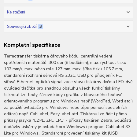
Ke stažení
Související zboží
3
Kompletní specifikace
Termotransfer tiskárna čárového kódu, centrální vedení
spotřebních materiálů, 300 dpi (8 bodů/mm), max. rychlost tisku
102 mm/s, max. návin role 127 mm, max. šířka tisku 105,7 mm,
standardní rozhraní sériové RS 232C, USB pro připojení k PC,
síťové Ethernet, optická signalizace stavu tiskárny dvěma LED, dvě
ovládací tlačítka pro snadnou obsluhu všech funkcí tiskárny,
tisknout lze texty, čárové kódy i grafiku z libovolného textově
orientovaného programu pro Windows např.(WordPad, Word atd.)
za použití ovladače pro Windows nebo lépe pomocí specielních
editorů např. CabLabel, EasyLabel atd. Tiskárnu lze řídit i přímo
příkazy jazyka "EZPL, ZPL, EPL" - příkazy tiskáren Zebra. Součástí
dodávky tiskárny je ovladač pro Windows i program CabLabel S3
Lite pro Windows.. Standardní provedení tiskárny, kit (USB