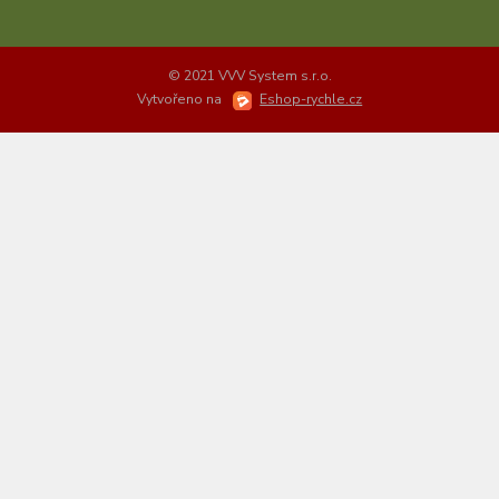
© 2021 VVV System s.r.o.
Vytvořeno na
Eshop-rychle.cz