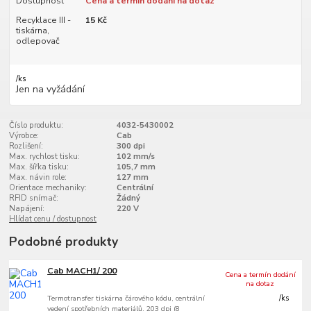
Dostupnost
Cena a termín dodání na dotaz
Recyklace III -
15 Kč
tiskárna,
odlepovač
/
ks
Jen na vyžádání
Číslo produktu:
4032-5430002
Výrobce:
Cab
Rozlišení:
300 dpi
Max. rychlost tisku:
102 mm/s
Max. šířka tisku:
105,7 mm
Max. návin role:
127 mm
Orientace mechaniky:
Centrální
RFID snímač:
Žádný
Napájení:
220 V
Hlídat cenu / dostupnost
Podobné produkty
Cab MACH1/ 200
Cena a termín dodání
na dotaz
Termotransfer tiskárna čárového kódu, centrální
/
ks
vedení spotřebních materiálů, 203 dpi (8