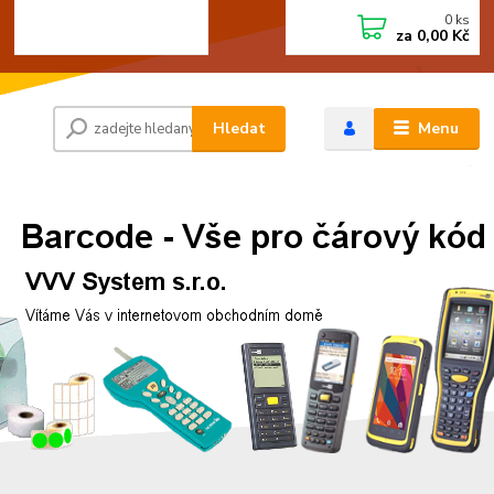
0
ks
+420 472744350
CZK
za
0,00 Kč
Po - Pá 8:00 - 15:00
Hledat
Menu