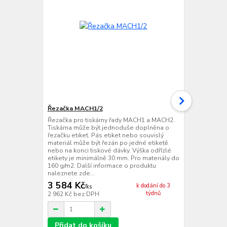
Řezačka MACH1/2
Adaptér od
Řezačka pro tiskárny řady MACH1 a MACH2.
Adaptér odle
Tiskárna může být jednoduše doplněna o
MACH1 a MA
řezačku etiket. Pás etiket nebo souvislý
nabízení etik
materiál může být řezán po jedné etiketě
ze zadané dá
nebo na konci tiskové dávky. Výška odřízlé
vytištěné eti
etikety je minimálně 30 mm. Pro materiály do
vytiskne dal
160 g/m2. Další informace o produktu
čeká na odlep
naleznete zde...
výška odl...
3 584 Kč
1 143 Kč
k dodání do 3
/
ks
týdnů
2 962 Kč
bez DPH
945 Kč
bez 
Přidat do košíku
Přidat d