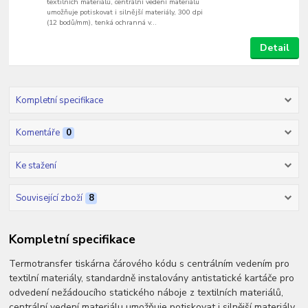
textilních materiálů, centrální vedení materiálu
umožňuje potiskovat i silnější materiály, 300 dpi
(12 bodů/mm), tenká ochranná v...
Detail
Kompletní specifikace
Komentáře
0
Ke stažení
Související zboží
8
Kompletní specifikace
Termotransfer tiskárna čárového kódu s centrálním vedením pro
textilní materiály, standardně instalovány antistatické kartáče pro
odvedení nežádoucího statického náboje z textilních materiálů,
centrální vedení materiálu umožňuje potiskovat i silnější materiály,