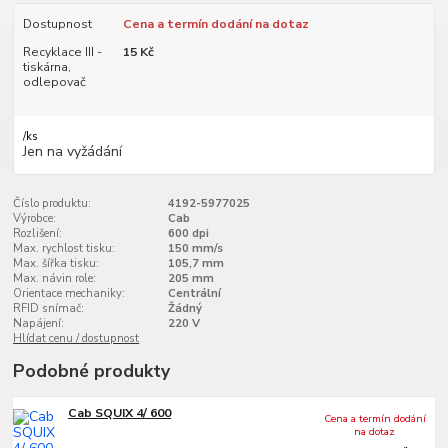
Dostupnost
Cena a termín dodání na dotaz
Recyklace III -
15 Kč
tiskárna,
odlepovač
/
ks
Jen na vyžádání
Číslo produktu:
4192-5977025
Výrobce:
Cab
Rozlišení:
600 dpi
Max. rychlost tisku:
150 mm/s
Max. šířka tisku:
105,7 mm
Max. návin role:
205 mm
Orientace mechaniky:
Centrální
RFID snímač:
Žádný
Napájení:
220 V
Hlídat cenu / dostupnost
Podobné produkty
Cab SQUIX 4/ 600
Cena a termín dodání
na dotaz