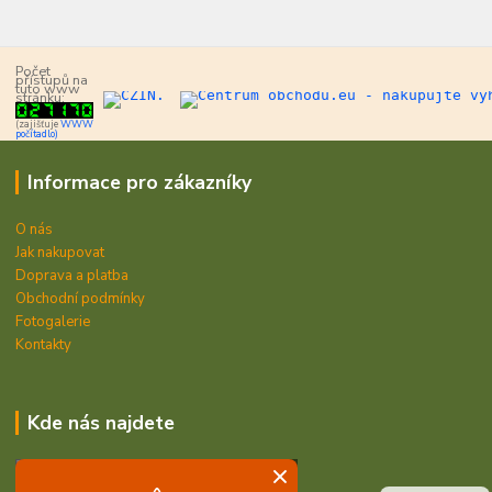
Počet
přístupů na
tuto www
stránku:
(zajišťuje
WWW
počítadlo)
Informace pro zákazníky
O nás
Jak nakupovat
Doprava a platba
Obchodní podmínky
Fotogalerie
Kontakty
Kde nás najdete