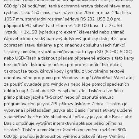
600 dpi (24 bodů/mm), tenká ochranná vrstva tiskové hlavy, max.
rychlost tisku 150 mm/s, max. návin role 205 mm, max. šířka tisku
105,7 mm, standardní rozhraní sériové RS 232, USB 2.0 pro
připojení k PC, síťové Fast Ethernet 10/ 100 base T a 2xUSB
(vzadu) + 1xUSB (vpředu) pro externí klávesnici nebo snímač
čárového kódu, velký barevný dotykový grafický dislej 4,3" pro
zobrazení stavu tiskárny a pro snadnou obsluhu všech funkcí
tiskárny, umožňuje vložit paměťovou kartu typu SD (SDHC, SDXC)
nebo USB-Flash a tisknout předem připravené etikety z této karty
bez počítače, tiskárna je určena pro profesionální tisk etiket,
tisknout lze texty, čárové kódy i grafiku z libovolného textově
orientovaného programu pro Windows např.(WordPad, Word atd.)
za použití ovladače pro Windows nebo lépe pomocí specielních
editorů např. CabLabel S3, EasyLabel atd. Tiskárnu lze řídit i
přímo příkazy jazyka "J-Script" nebo při zapnuté emulaci
programovacího jazyka ZPL příkazy tiskáren Zebra. Tiskárna je
vybavena i překladačem jazyka abc Basic. Formát etikety uložený
v paměťové kartě může obsahovat i příkazy jazyka abc Basic. abc
Basic umožňuje vytvářet interaktivní aplikace běžící přímo na
tiskárně. Tiskárna umožňuje uživatelskou změnu rozlišení 300/
600 dpi pouhou jednoduchou výměnou tiskové hlavy. Výměnu