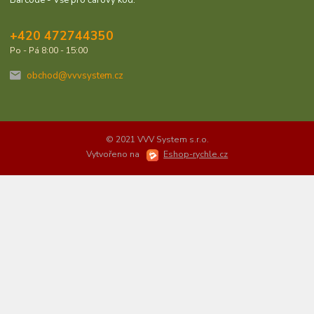
Barcode - Vše pro čárový kód.
+420 472744350
Po - Pá 8:00 - 15:00
obchod@vvvsystem.cz
© 2021 VVV System s.r.o.
Vytvořeno na
Eshop-rychle.cz