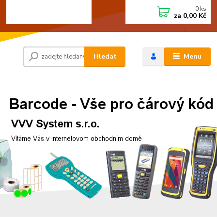
0
ks
+420 472744350
CZK
za
0,00 Kč
Po - Pá 8:00 - 15:00
Hledat
Menu