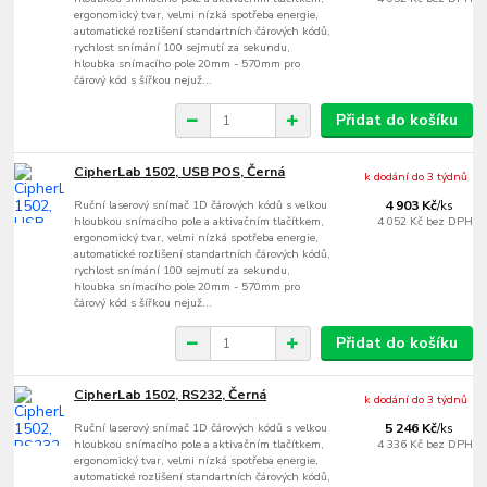
ergonomický tvar, velmi nízká spotřeba energie,
automatické rozlišení standartních čárových kódů,
rychlost snímání 100 sejmutí za sekundu,
hloubka snímacího pole 20mm - 570mm pro
čárový kód s šířkou nejuž...
Přidat do košíku
CipherLab 1502, USB POS, Černá
k dodání do 3 týdnů
Ruční laserový snímač 1D čárových kódů s velkou
4 903 Kč
/
ks
hloubkou snímacího pole a aktivačním tlačítkem,
4 052 Kč
bez DPH
ergonomický tvar, velmi nízká spotřeba energie,
automatické rozlišení standartních čárových kódů,
rychlost snímání 100 sejmutí za sekundu,
hloubka snímacího pole 20mm - 570mm pro
čárový kód s šířkou nejuž...
Přidat do košíku
CipherLab 1502, RS232, Černá
k dodání do 3 týdnů
Ruční laserový snímač 1D čárových kódů s velkou
5 246 Kč
/
ks
hloubkou snímacího pole a aktivačním tlačítkem,
4 336 Kč
bez DPH
ergonomický tvar, velmi nízká spotřeba energie,
automatické rozlišení standartních čárových kódů,