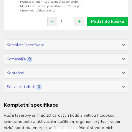
rychlost snímání 100 sejmutí za sekundu,
hloubka snímacího pole 20mm - 570mm pro
čárový kód s šířkou nejuž...
Přidat do košíku
Kompletní specifikace
Komentáře
0
Ke stažení
Související zboží
1
Kompletní specifikace
Ruční laserový snímač 1D čárových kódů s velkou hloubkou
snímacího pole a aktivačním tlačítkem, ergonomický tvar, velmi
nízká spotřeba energie, automatické rozlišení standartních