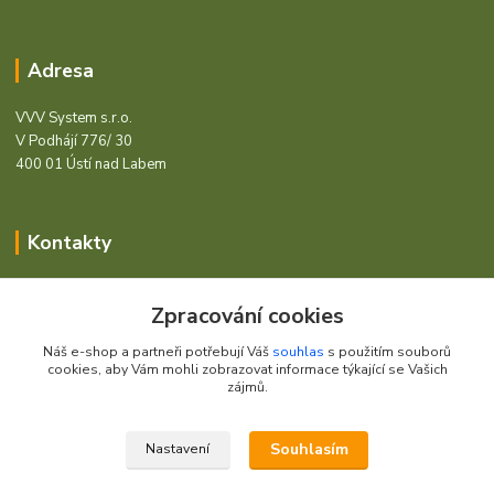
Adresa
VVV System s.r.o.
V Podhájí 776/ 30
400 01 Ústí nad Labem
Kontakty
Barcode - Vše pro čárový kód.
Zpracování cookies
+420 472744350
Náš e-shop a partneři potřebují Váš
souhlas
s použitím souborů
Po - Pá 8:00 - 15:00
cookies, aby Vám mohli zobrazovat informace týkající se Vašich
zájmů.
obchod@vvvsystem.cz
Souhlasím
Nastavení