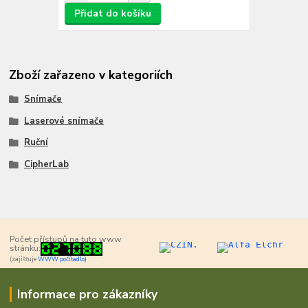
Přidat do košíku
Zboží zařazeno v kategoriích
Snímače
Laserové snímače
Ruční
CipherLab
Počet přístupů na tuto www
stránku:
(zajišťuje
WWW počítadlo)
Informace pro zákazníky