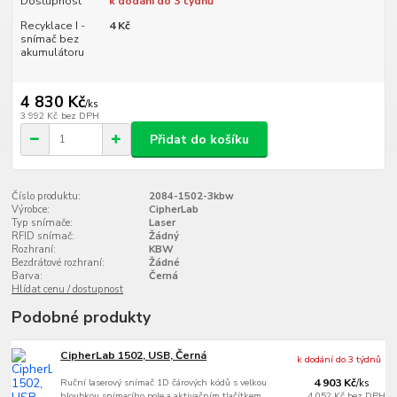
Dostupnost
k dodání do 3 týdnů
Recyklace I -
4 Kč
snímač bez
akumulátoru
4 830 Kč
/
ks
3 992 Kč
bez DPH
Přidat do košíku
Číslo produktu:
2084-1502-3kbw
Výrobce:
CipherLab
Typ snímače:
Laser
RFID snímač:
Žádný
Rozhraní:
KBW
Bezdrátové rozhraní:
Žádné
Barva:
Černá
Hlídat cenu / dostupnost
Podobné produkty
CipherLab 1502, USB, Černá
k dodání do 3 týdnů
Ruční laserový snímač 1D čárových kódů s velkou
4 903 Kč
/
ks
hloubkou snímacího pole a aktivačním tlačítkem,
4 052 Kč
bez DPH