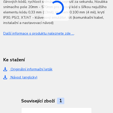
čárových kódů, rychlost snímání 100 sejmutí za sekundu, hloubka
snímacího pole 20mm - 570mm pro čárový kód s šířkou nejužšího
elementu kódu 0,33 mm (13mil), rozlišení 0.100 mm (4 mil), krytí
IP30, PS/2, XT/AT - klávesový emulátor, kit (komunikační kabel,
instalační a nastavovací návod)
Další informace o produktu naleznete zde ...
.
Ke stažení
Originální informační leták
Návod (anglicky)
Související zboží
1