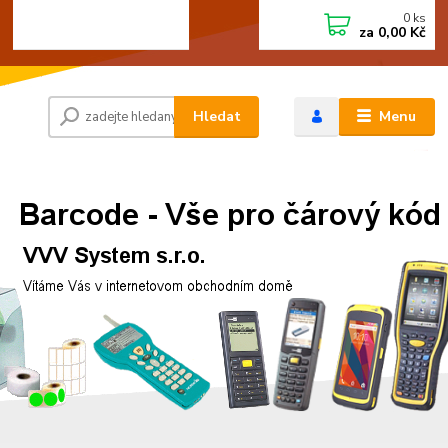
0
ks
+420 472744350
CZK
za
0,00 Kč
Po - Pá 8:00 - 15:00
Hledat
Menu