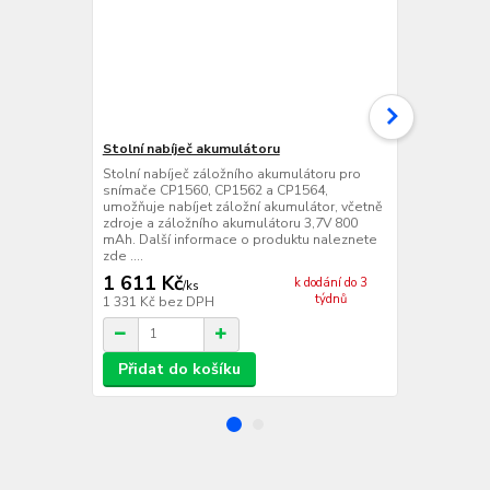
Stolní nabíječ akumulátoru
Akumulátor 
Stolní nabíječ záložního akumulátoru pro
Náhradní aku
snímače CP1560, CP1562 a CP1564,
CP1560, CP1
umožňuje nabíjet záložní akumulátor, včetně
CP1562H a C
zdroje a záložního akumulátoru 3,7V 800
informace o 
mAh. Další informace o produktu naleznete
zde ....
1 611 Kč
724 Kč
k dodání do 3
/
ks
/
ks
týdnů
1 331 Kč
bez DPH
598 Kč
bez 
Přidat do košíku
Přidat d