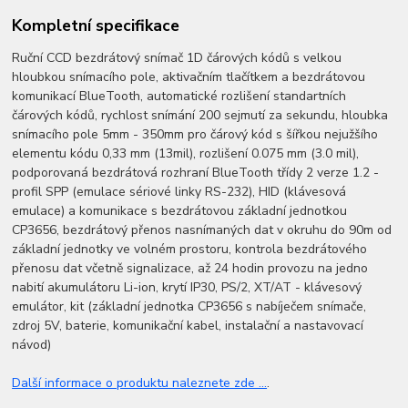
Kompletní specifikace
Ruční CCD bezdrátový snímač 1D čárových kódů s velkou
hloubkou snímacího pole, aktivačním tlačítkem a bezdrátovou
komunikací BlueTooth, automatické rozlišení standartních
čárových kódů, rychlost snímání 200 sejmutí za sekundu, hloubka
snímacího pole 5mm - 350mm pro čárový kód s šířkou nejužšího
elementu kódu 0,33 mm (13mil), rozlišení 0.075 mm (3.0 mil),
podporovaná bezdrátová rozhraní BlueTooth třídy 2 verze 1.2 -
profil SPP (emulace sériové linky RS-232), HID (klávesová
emulace) a komunikace s bezdrátovou základní jednotkou
CP3656, bezdrátový přenos nasnímaných dat v okruhu do 90m od
základní jednotky ve volném prostoru, kontrola bezdrátového
přenosu dat včetně signalizace, až 24 hodin provozu na jedno
nabití akumulátoru Li-ion, krytí IP30, PS/2, XT/AT - klávesový
emulátor, kit (základní jednotka CP3656 s nabíječem snímače,
zdroj 5V, baterie, komunikační kabel, instalační a nastavovací
návod)
Další informace o produktu naleznete zde ...
.