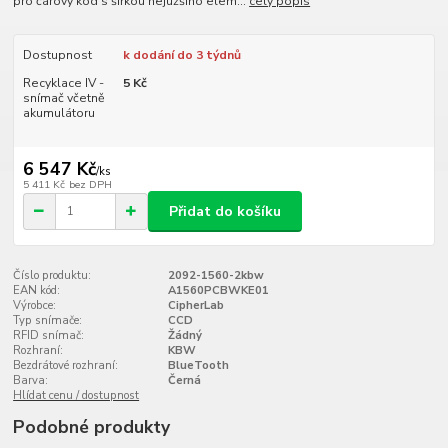
pro čárový kód s šířkou nejužšího elem...
celý popis
Dostupnost
k dodání do 3 týdnů
Recyklace IV -
5 Kč
snímač včetně
akumulátoru
6 547 Kč
/
ks
5 411 Kč
bez DPH
Přidat do košíku
Číslo produktu:
2092-1560-2kbw
EAN kód:
A1560PCBWKE01
Výrobce:
CipherLab
Typ snímače:
CCD
RFID snímač:
Žádný
Rozhraní:
KBW
Bezdrátové rozhraní:
BlueTooth
Barva:
Černá
Hlídat cenu / dostupnost
Podobné produkty