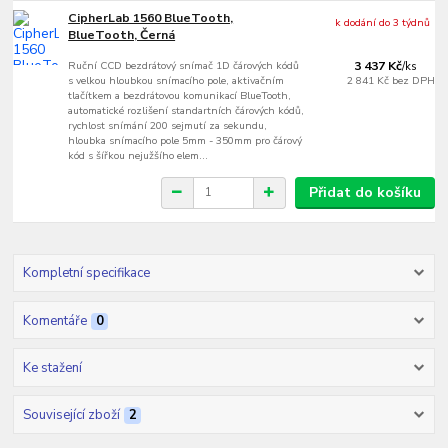
CipherLab 1560 BlueTooth,
k dodání do 3 týdnů
BlueTooth, Černá
Ruční CCD bezdrátový snímač 1D čárových kódů
3 437 Kč
/
ks
s velkou hloubkou snímacího pole, aktivačním
2 841 Kč
bez DPH
tlačítkem a bezdrátovou komunikací BlueTooth,
automatické rozlišení standartních čárových kódů,
rychlost snímání 200 sejmutí za sekundu,
hloubka snímacího pole 5mm - 350mm pro čárový
kód s šířkou nejužšího elem...
Přidat do košíku
Kompletní specifikace
Komentáře
0
Ke stažení
Související zboží
2