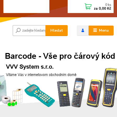
0
ks
+420 472744350
CZK
za
0,00 Kč
Po - Pá 8:00 - 15:00
Hledat
Menu