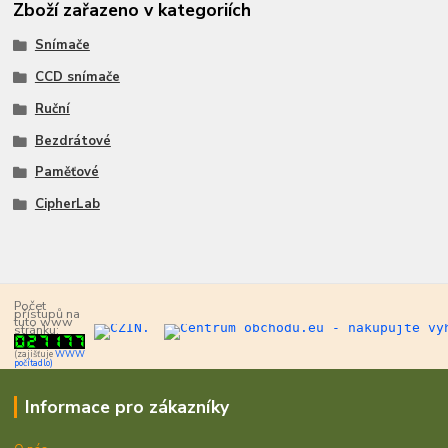
Zboží zařazeno v kategoriích
Snímače
CCD snímače
Ruční
Bezdrátové
Paměťové
CipherLab
Počet
přístupů na
tuto www
stránku:
(zajišťuje
WWW
počítadlo)
Informace pro zákazníky