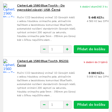
CipherLab 1560 BlueTooth - Do
k dodání okamžitě 3 ks
vyprodání zásob!, USB, Černá
Ruční CCD bezdrátový snímač 1D čárových kódů
5 445 Kč
/
ks
s velkou hloubkou snímacího pole, aktivačním
4 500 Kč
bez DPH
tlačítkem a bezdrátovou komunikací BlueTooth,
automatické rozlišení standartních čárových kódů,
rychlost snímání 200 sejmutí za sekundu,
hloubka snímacího pole 5mm - 350mm pro čárový
kód s šířkou nejužšího elem...
Přidat do košíku
CipherLab 1560 BlueTooth, RS232,
k dodání do 3 týdnů
Černá
Ruční CCD bezdrátový snímač 1D čárových kódů
6 060 Kč
/
ks
s velkou hloubkou snímacího pole, aktivačním
5 008 Kč
bez DPH
tlačítkem a bezdrátovou komunikací BlueTooth,
automatické rozlišení standartních čárových kódů,
rychlost snímání 200 sejmutí za sekundu,
hloubka snímacího pole 5mm - 350mm pro čárový
kód s šířkou nejužšího elem...
Přidat do košíku