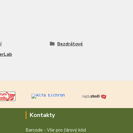
í
Bezdrátové
erLab
Kontakty
Barcode - Vše pro čárový kód.