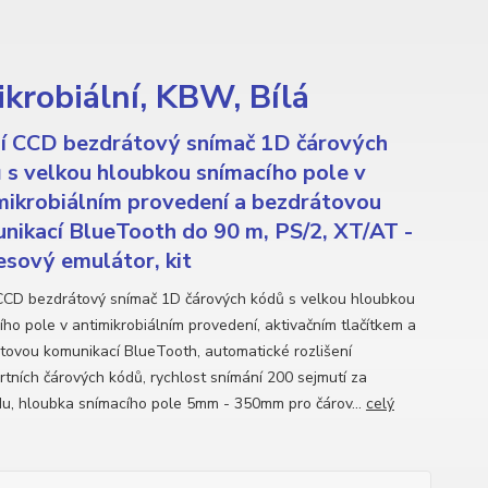
krobiální, KBW, Bílá
í CCD bezdrátový snímač 1D čárových
 s velkou hloubkou snímacího pole v
mikrobiálním provedení a bezdrátovou
nikací BlueTooth do 90 m, PS/2, XT/AT -
esový emulátor, kit
CCD bezdrátový snímač 1D čárových kódů s velkou hloubkou
ího pole v antimikrobiálním provedení, aktivačním tlačítkem a
tovou komunikací BlueTooth, automatické rozlišení
rtních čárových kódů, rychlost snímání 200 sejmutí za
u, hloubka snímacího pole 5mm - 350mm pro čárov...
celý