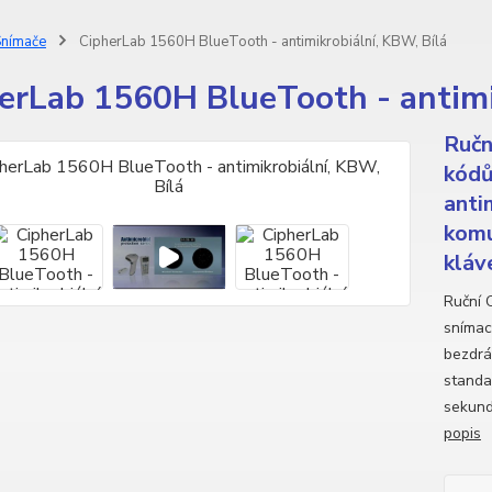
nímače
CipherLab 1560H BlueTooth - antimikrobiální, KBW, Bílá
erLab 1560H BlueTooth - antimi
Ručn
kódů
anti
komu
kláv
Ruční 
snímac
bezdrá
standa
sekund
popis