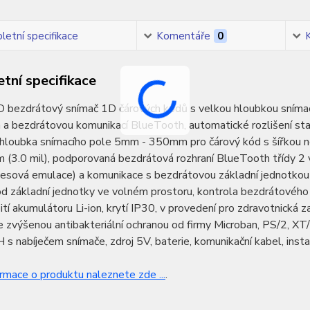
etní specifikace
Komentáře
0
tní specifikace
 bezdrátový snímač 1D čárových kódů s velkou hloubkou snímací
 a bezdrátovou komunikací BlueTooth, automatické rozlišení sta
hloubka snímacího pole 5mm - 350mm pro čárový kód s šířkou ne
(3.0 mil), podporovaná bezdrátová rozhraní BlueTooth třídy 2 v
vesová emulace) a komunikace s bezdrátovou základní jednotko
 základní jednotky ve volném prostoru, kontrola bezdrátového 
ití akumulátoru Li-ion, krytí IP30, v provedení pro zdravotnická 
e zvýšenou antibakteriální ochranou od firmy Microban, PS/2, XT
 nabíječem snímače, zdroj 5V, baterie, komunikační kabel, insta
ormace o produktu naleznete zde ...
.