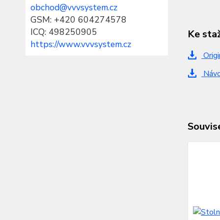
obchod@vvvsystem.cz
GSM: +420 604274578
ICQ: 498250905
Ke sta
https://www.vvvsystem.cz
Origi
Návod
Souvise