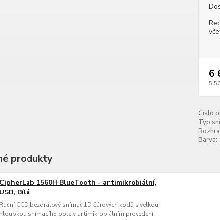
Dos
Rec
vče
6 
5 5
Číslo p
Typ sn
Rozhran
Barva:
é produkty
CipherLab 1560H BlueTooth - antimikrobiální,
USB, Bílá
Ruční CCD bezdrátový snímač 1D čárových kódů s velkou
hloubkou snímacího pole v antimikrobiálním provedení,