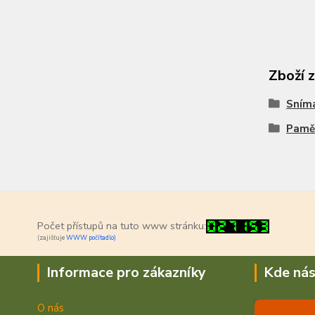
Zboží 
Sním
Pamě
Počet přístupů na tuto www stránku:
(zajišťuje
WWW počítadlo)
Informace pro zákazníky
Kde nás
O nás