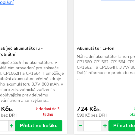
nabíječ akumulátoru -
Akumulátor Li-Ion
robiální
Náhradní akumulátor Li-ion p
CP1560, CP1562, CP1564, CP
abíječ záložního akumulátoru v
CP1562H a CP1564H, 3,7V/ 8
obiálním provedení pro snímače
Další informace o produktu n
, CP1562H a CP1564H, umožňuje
....
záložní akumulátor, včetně zdroje
ího akumulátoru 3,7V 800 mAh, v
í pro zdravotnická zařízení s
dolávajícím pravidelnému
ování lihem a se zvýšeno...
 Kč
724 Kč
k dodání do 3
/
ks
/
ks
týdnů
ok
č
bez DPH
598 Kč
bez DPH
Přidat do košíku
Přidat do