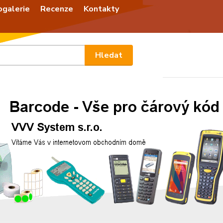
ogalerie
Recenze
Kontakty
Nevíte
Hledat
+420
Po - P