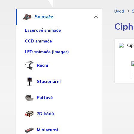
Úvod
S
Snímače
Ciph
Laserové snímače
CCD snímače
LED snímače (Imager)
Ruční
Stacionární
Pultové
2D kódů
Miniaturní