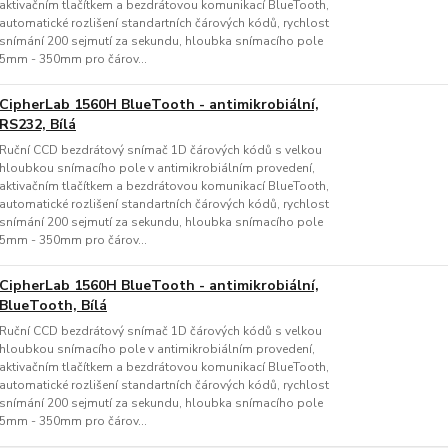
aktivačním tlačítkem a bezdrátovou komunikací BlueTooth,
automatické rozlišení standartních čárových kódů, rychlost
snímání 200 sejmutí za sekundu, hloubka snímacího pole
5mm - 350mm pro čárov...
CipherLab 1560H BlueTooth - antimikrobiální,
RS232, Bílá
Ruční CCD bezdrátový snímač 1D čárových kódů s velkou
hloubkou snímacího pole v antimikrobiálním provedení,
aktivačním tlačítkem a bezdrátovou komunikací BlueTooth,
automatické rozlišení standartních čárových kódů, rychlost
snímání 200 sejmutí za sekundu, hloubka snímacího pole
5mm - 350mm pro čárov...
CipherLab 1560H BlueTooth - antimikrobiální,
BlueTooth, Bílá
Ruční CCD bezdrátový snímač 1D čárových kódů s velkou
hloubkou snímacího pole v antimikrobiálním provedení,
aktivačním tlačítkem a bezdrátovou komunikací BlueTooth,
automatické rozlišení standartních čárových kódů, rychlost
snímání 200 sejmutí za sekundu, hloubka snímacího pole
5mm - 350mm pro čárov...