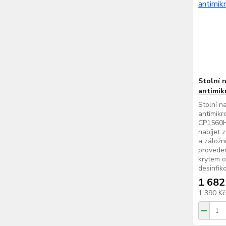
Stolní 
antimik
Stolní n
antimikr
CP1560H
nabíjet 
a záložn
proveden
krytem o
desinfik
1 682
1 390 K