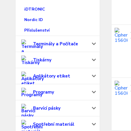
iDTRONIC
Nordic ID
Příslušenství
Terminály a Počítače
Tiskárny
Aplikátory etiket
Programy
Barvící pásky
Spotřební materiál