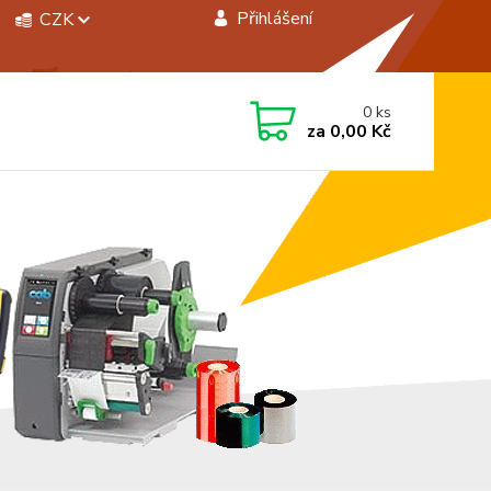
Přihlášení
CZK
 si rady? Zavolejte.
0
ks
 472744350
za
0,00 Kč
á 8:00 - 15:00