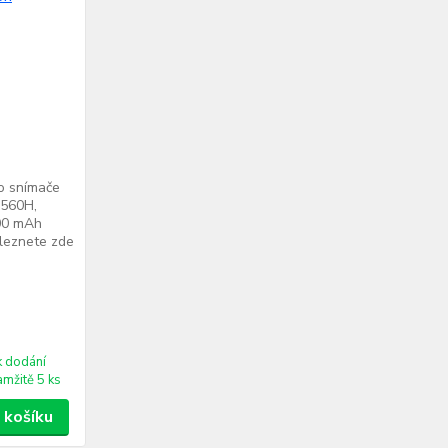
ro snímače
1560H,
00 mAh
aleznete zde
k dodání
amžitě 5 ks
 košíku