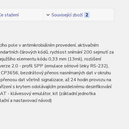
Ke stažení
Související zboží
2
ho pole v antimikrobiálním provedení, aktivačním
ndartních čárových kódů, rychlost snímání 200 sejmutí za
južšího elementu kódu 0,33 mm (13mil), rozlišení
erze 2.0 - profil SPP (emulace sériové linky RS-232),
u CP3656, bezdrátový přenos nasnímaných dat v okruhu
přenosu dat včetně signalizace, až 24 hodin provozu na
zařízení s krytem odolávajícím pravidelnému desinfikování
/AT - klávesový emulátor, kit (základní jednotka
lační a nastavovací návod)