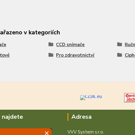
zařazeno v kategoriích
ače
CCD snímače
Ručn
ťové
Pro zdravotnictví
Ciph
 najdete
Adresa
VVV System s.r.o.