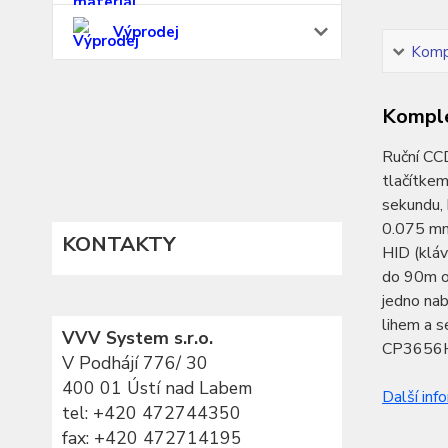
Výprodej
Kompl
Komple
Ruční CCD
tlačítkem
sekundu, 
0.075 mm 
KONTAKTY
HID (klá
do 90m od
jedno nab
lihem a s
VVV System s.r.o.
CP3656H s
V Podhájí 776/ 30
400 01 Ústí nad Labem
Další inf
tel:
+420 472744350
fax: +420 472714195