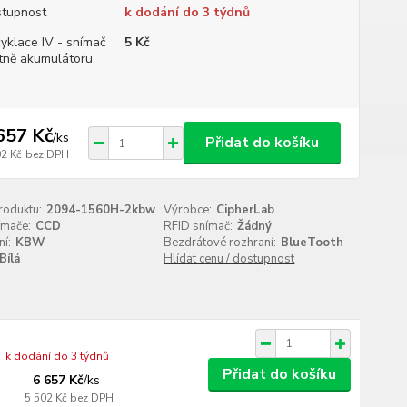
tupnost
k dodání do 3 týdnů
yklace IV - snímač
5 Kč
tně akumulátoru
657 Kč
/
ks
Přidat do košíku
02 Kč
bez DPH
roduktu:
2094-1560H-2kbw
Výrobce:
CipherLab
ímače:
CCD
RFID snímač:
Žádný
í:
KBW
Bezdrátové rozhraní:
BlueTooth
Bílá
Hlídat cenu / dostupnost
k dodání do 3 týdnů
Přidat do košíku
6 657 Kč
/
ks
5 502 Kč
bez DPH