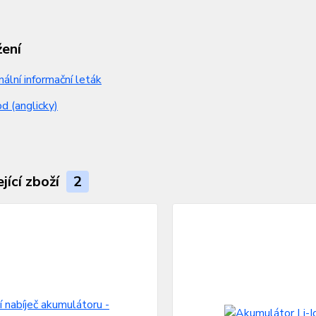
žení
nální informační leták
 (anglicky)
jící zboží
2