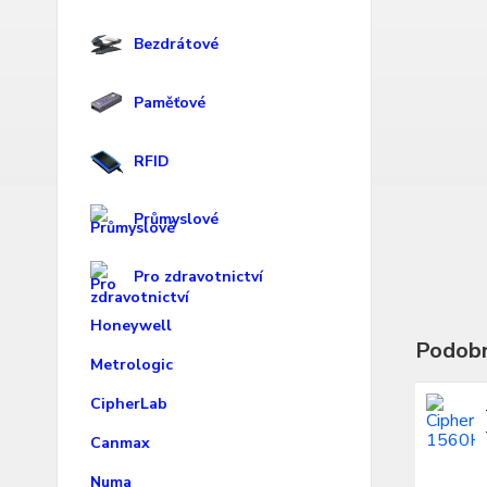
Bezdrátové
Paměťové
RFID
Průmyslové
Pro zdravotnictví
Honeywell
Podobn
Metrologic
CipherLab
Canmax
Numa