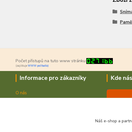
Sním
Pamě
Počet přístupů na tuto www stránku:
(zajišťuje
WWW počítadlo)
Informace pro zákazníky
Kde nás
O nás
Jak nakupovat
Doprava a platba
Obchodní podmínky
Náš e-shop a partn
Fotogalerie
Kontakty