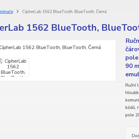
nímače
CipherLab 1562 BlueTooth, BlueTooth, Černá
erLab 1562 BlueTooth, BlueToo
Ručn
čáro
pole
90 m
emul
Ruční 
hloubk
komuni
kódů, 
pole 2
Dos