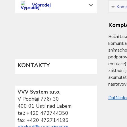
Výprodej
Kompl
Komple
Ruční las
komunikac
snímacího
podporova
emulace)
KONTAKTY
základní 
akumuláto
nastavov
VVV System s.r.o.
Další inf
V Podhájí 776/ 30
400 01 Ústí nad Labem
tel:
+420 472744350
fax: +420 472714195