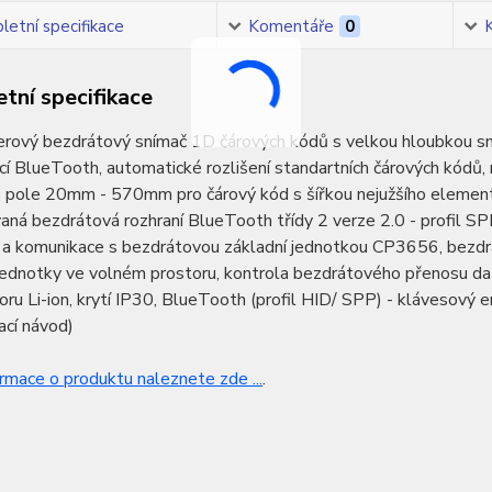
etní specifikace
Komentáře
0
tní specifikace
erový bezdrátový snímač 1D čárových kódů s velkou hloubkou sn
í BlueTooth, automatické rozlišení standartních čárových kódů,
 pole 20mm - 570mm pro čárový kód s šířkou nejužšího elementu
ná bezdrátová rozhraní BlueTooth třídy 2 verze 2.0 - profil S
 a komunikace s bezdrátovou základní jednotkou CP3656, bezdr
jednotky ve volném prostoru, kontrola bezdrátového přenosu dat 
ru Li-ion, krytí IP30, BlueTooth (profil HID/ SPP) - klávesový e
ací návod)
ormace o produktu naleznete zde ...
.