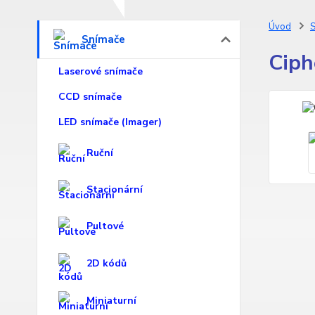
Úvod
S
Snímače
Ciph
Laserové snímače
CCD snímače
LED snímače (Imager)
Ruční
Stacionární
Pultové
2D kódů
Miniaturní