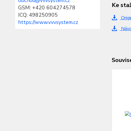
obchod@vvvsystem.cz
Ke sta
GSM: +420 604274578
ICQ: 498250905
Origi
https://www.vvvsystem.cz
Návod
Souvise