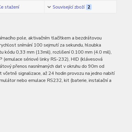
Ke stažení
Související zboží
2
ímacího pole, aktivačním tlačítkem a bezdrátovou
 rychlost snímání 100 sejmutí za sekundu, hloubka
 kódu 0,33 mm (13mil), rozlišení 0.100 mm (4.0 mil),
PP (emulace sériové linky RS-232), HID (klávesová
átový přenos nasnímaných dat v okruhu do 90m od
včetně signalizace, až 24 hodin provozu na jedno nabití
mulátor nebo emulace RS232, kit (baterie, instalační a