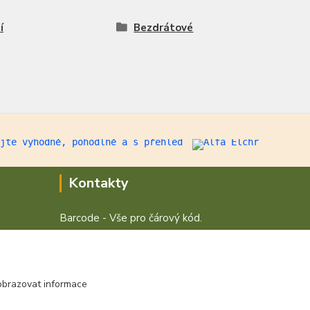
í
Bezdrátové
Kontakty
Barcode - Vše pro čárový kód.
+420 472744350
Po - Pá 8:00 - 15:00
obrazovat informace
obchod@vvvsystem.cz