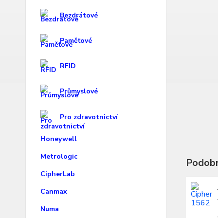
Bezdrátové
Paměťové
RFID
Průmyslové
Pro zdravotnictví
Honeywell
Metrologic
Podobn
CipherLab
Canmax
Numa