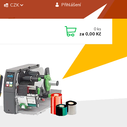
Přihlášení
CZK
 si rady? Zavolejte.
0
ks
 472744350
za
0,00 Kč
á 8:00 - 15:00