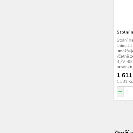
Stolní 
Stolní n
snímače
umožňuje
včetně z
3,7V 800
produktu
1 611
1 331 K
Zboží 