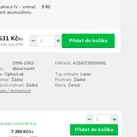
yklace IV - snímač
5 Kč
tně akumulátoru
531 Kč
/
ks
Přidat do košíku
24 Kč
bez DPH
2096-1562-
EAN kód:
A1562CBS00001
u:
4bluetooth
e:
CipherLab
Typ snímače:
Laser
nímač:
Žádný
Rozhraní:
Žádné
ové rozhraní:
Žádné
Barva:
Černá
cenu / dostupnost
 dodání okamžitě 4 ks
Přidat do košíku
7 260 Kč
/
ks