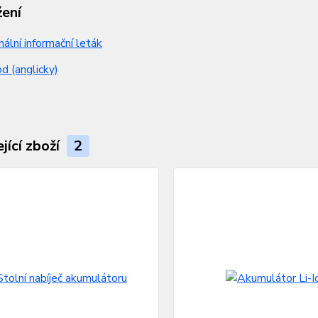
žení
nální informační leták
 (anglicky)
jící zboží
2