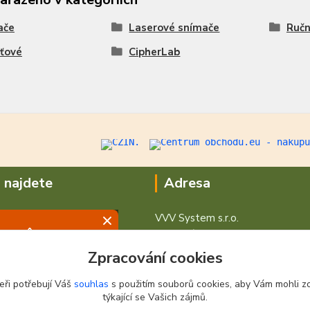
ače
Laserové snímače
Ručn
ťové
CipherLab
 najdete
Adresa
VVV System s.r.o.
V Podhájí 776/ 30
400 01 Ústí nad Labem
Zpracování cookies
eři potřebují Váš
souhlas
s použitím souborů cookies, aby Vám mohli z
týkající se Vašich zájmů.