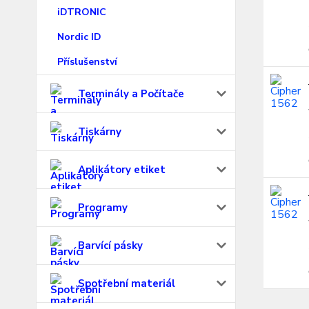
iDTRONIC
Nordic ID
Příslušenství
Terminály a Počítače
Tiskárny
Aplikátory etiket
Programy
Barvící pásky
Spotřební materiál