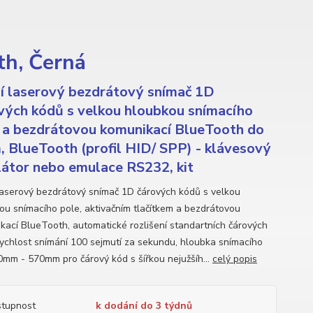
th, Černá
í laserový bezdrátový snímač 1D
vých kódů s velkou hloubkou snímacího
 a bezdrátovou komunikací BlueTooth do
, BlueTooth (profil HID/ SPP) - klávesový
átor nebo emulace RS232, kit
laserový bezdrátový snímač 1D čárových kódů s velkou
ou snímacího pole, aktivačním tlačítkem a bezdrátovou
kací BlueTooth, automatické rozlišení standartních čárových
rychlost snímání 100 sejmutí za sekundu, hloubka snímacího
0mm - 570mm pro čárový kód s šířkou nejužšíh...
celý popis
tupnost
k dodání do 3 týdnů