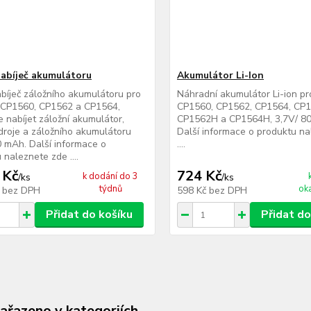
nabíječ akumulátoru
Akumulátor Li-Ion
abíječ záložního akumulátoru pro
Náhradní akumulátor Li-ion p
 CP1560, CP1562 a CP1564,
CP1560, CP1562, CP1564, CP
 nabíjet záložní akumulátor,
CP1562H a CP1564H, 3,7V/ 8
droje a záložního akumulátoru
Další informace o produktu n
 mAh. Další informace o
....
 naleznete zde ....
 Kč
724 Kč
k dodání do 3
/
ks
/
ks
týdnů
ok
č
bez DPH
598 Kč
bez DPH
Přidat do košíku
Přidat do
zařazeno v kategoriích