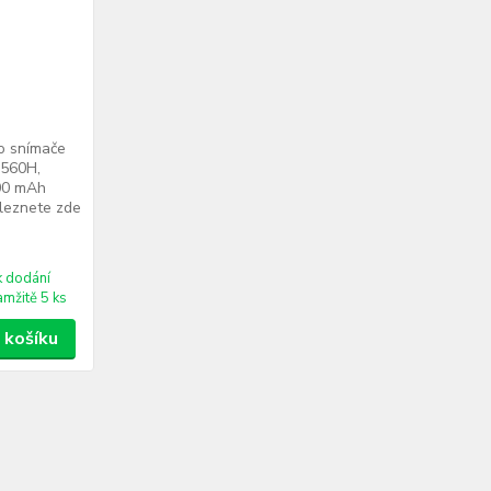
ro snímače
1560H,
00 mAh
aleznete zde
k dodání
amžitě 5 ks
 košíku