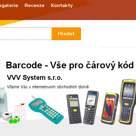
ogalerie
Recenze
Kontakty
Nevíte
Hledat
+420
Po - P