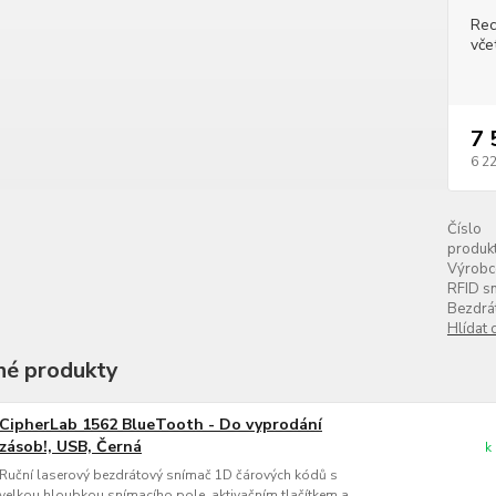
Rec
vče
7 
6 2
Číslo
produkt
Výrobc
RFID s
Bezdrát
Hlídat 
é produkty
CipherLab 1562 BlueTooth - Do vyprodání
zásob!, USB, Černá
k
Ruční laserový bezdrátový snímač 1D čárových kódů s
velkou hloubkou snímacího pole, aktivačním tlačítkem a