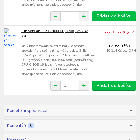
pryže (písmena lze zadávat podobně jako...
Přidat do košíku
CipherLab CPT-8000-L, 2Mb, RS232,
k dodání do 6 týdnů
Kit
Malý programovatelný terminál v kapesním
12 359 Kč
/
ks
provedení pro sběr dat, paměť pro data 2Mb
10 214 Kč
bez DPH
SRAM, paměť pro program 2 Mb Flash, 8 řádkový
LCD grafický displej 100 x 64 bodů (podsvětlený),
CPU CMOS 16-bit s nízkou spotřebou,
numerická klávesnice 21 kláves ze silikonové
pryže (písmena lze zadávat podobně jako...
Přidat do košíku
Kompletní specifikace
Komentáře
0