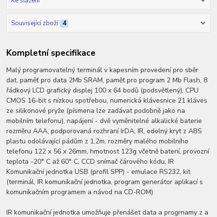
Ke stažení
Související zboží
4
Kompletní specifikace
Malý programovatelný terminál v kapesním provedení pro sběr
dat, paměť pro data 2Mb SRAM, paměť pro program 2 Mb Flash, 8
řádkový LCD grafický displej 100 x 64 bodů (podsvětlený), CPU
CMOS 16-bit s nízkou spotřebou, numerická klávesnice 21 kláves
ze silikonové pryže (písmena lze zadávat podobně jako na
mobilním telefonu), napájení - dvě vyměnitelné alkalické baterie
rozměru AAA, podporovaná rozhraní IrDA, IR, odolný kryt z ABS
plastu odolávající pádům z 1,2m, rozměry malého mobilního
telefonu 122 x 56 x 26mm, hmotnost 123g včetně baterií, provozní
teplota -20° C až 60° C, CCD snímač čárového kódu, IR
Komunikační jednotka USB (profil SPP) - emulace RS232, kit
(terminál, IR komunikační jednotka, program generátor aplikací s
komunikačním programem a návod na CD-ROM)
IR komunikační jednotka umožňuje přenášet data a progrnamy z a