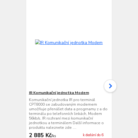
IR Komunikační jednotka Modem
Ochranné p
Komunikační jednotka IR pro terminál
Ochranné po
CPT8000 se zabudovaným modemem
CPT8001 pos
umožňuje přenášet data a progrnamy z a do
terminálu v 
terminálu po telefonních linkách, Modem
informace o 
56kb/s, IR rozhraní mezi komunikační
jednotkou a terminálem Další informace o
produktu naleznete zde ....
2 885 Kč
465 Kč
k dodání do 6
/
ks
/
ks