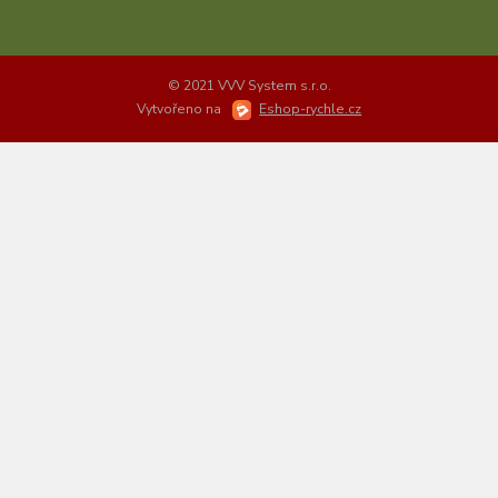
© 2021 VVV System s.r.o.
Vytvořeno na
Eshop-rychle.cz