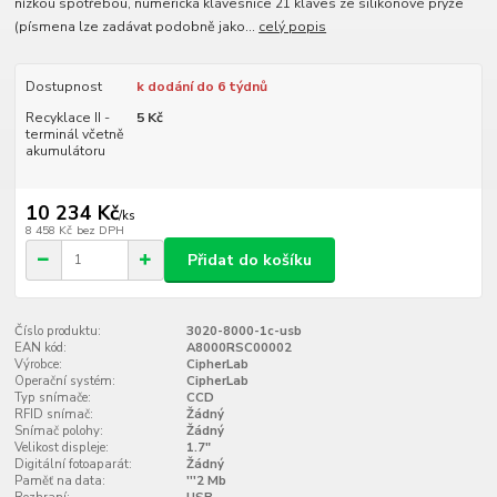
nízkou spotřebou, numerická klávesnice 21 kláves ze silikonové pryže
(písmena lze zadávat podobně jako...
celý popis
Dostupnost
k dodání do 6 týdnů
Recyklace II -
5 Kč
terminál včetně
akumulátoru
10 234 Kč
/
ks
8 458 Kč
bez DPH
Přidat do košíku
Číslo produktu:
3020-8000-1c-usb
EAN kód:
A8000RSC00002
Výrobce:
CipherLab
Operační systém:
CipherLab
Typ snímače:
CCD
RFID snímač:
Žádný
Snímač polohy:
Žádný
Velikost displeje:
1.7"
Digitální fotoaparát:
Žádný
Paměť na data:
'''2 Mb