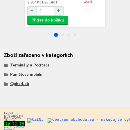
týdnů
2 384 Kč
bez DPH
384 Kč
bez 
Přidat do košíku
Přidat d
Zboží zařazeno v kategoriích
Terminály a Počítače
Paměťové mobilní
CipherLab
Počet
přístupů na
tuto www
stránku:
(zajišťuje
WWW