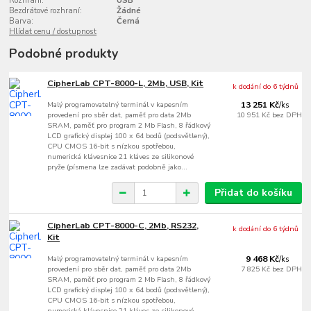
Rozhraní:
USB
Bezdrátové rozhraní:
Žádné
Barva:
Černá
Hlídat cenu / dostupnost
Podobné produkty
CipherLab CPT-8000-L, 2Mb, USB, Kit
k dodání do 6 týdnů
Malý programovatelný terminál v kapesním
13 251 Kč
/
ks
provedení pro sběr dat, paměť pro data 2Mb
10 951 Kč
bez DPH
SRAM, paměť pro program 2 Mb Flash, 8 řádkový
LCD grafický displej 100 x 64 bodů (podsvětlený),
CPU CMOS 16-bit s nízkou spotřebou,
numerická klávesnice 21 kláves ze silikonové
pryže (písmena lze zadávat podobně jako...
Přidat do košíku
CipherLab CPT-8000-C, 2Mb, RS232,
k dodání do 6 týdnů
Kit
Malý programovatelný terminál v kapesním
9 468 Kč
/
ks
provedení pro sběr dat, paměť pro data 2Mb
7 825 Kč
bez DPH
SRAM, paměť pro program 2 Mb Flash, 8 řádkový
LCD grafický displej 100 x 64 bodů (podsvětlený),
CPU CMOS 16-bit s nízkou spotřebou,
numerická klávesnice 21 kláves ze silikonové