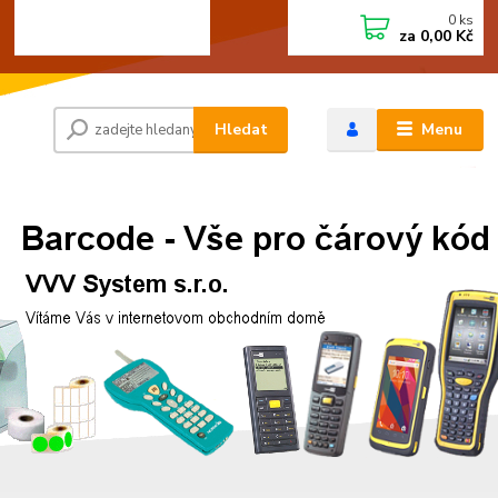
0
ks
+420 472744350
CZK
za
0,00 Kč
Po - Pá 8:00 - 15:00
Hledat
Menu