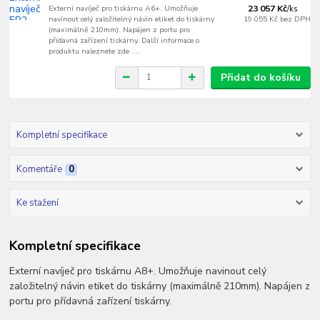
Externí navíječ pro tiskárnu A6+. Umožňuje
23 057 Kč
/
ks
navinout celý založitelný návin etiket do tiskárny
19 055 Kč
bez DPH
(maximálně 210mm). Napájen z portu pro
přídavná zařízení tiskárny. Další informace o
produktu naleznete zde ....
Přidat do košíku
Kompletní specifikace
Komentáře
0
Ke stažení
Kompletní specifikace
Externí navíječ pro tiskárnu A8+. Umožňuje navinout celý
založitelný návin etiket do tiskárny (maximálně 210mm). Napájen z
portu pro přídavná zařízení tiskárny.