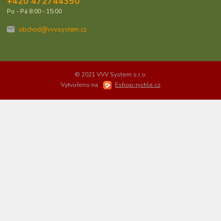
+420 472744350
Po - Pá 8:00 - 15:00
obchod@vvvsystem.cz
© 2021 VVV System s.r.o.
Vytvořeno na
Eshop-rychle.cz