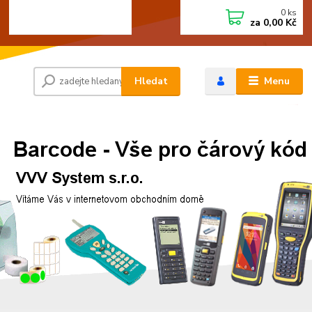
0
ks
+420 472744350
CZK
za
0,00 Kč
Po - Pá 8:00 - 15:00
Hledat
Menu