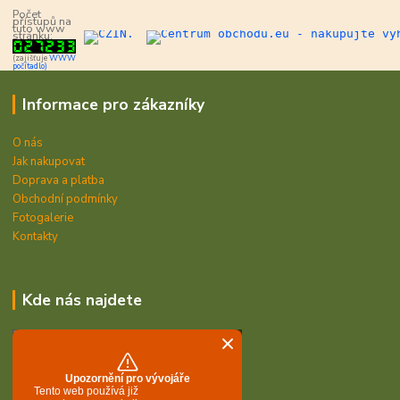
Počet
přístupů na
tuto www
stránku:
(zajišťuje
WWW
počítadlo)
Informace pro zákazníky
O nás
Jak nakupovat
Doprava a platba
Obchodní podmínky
Fotogalerie
Kontakty
Kde nás najdete