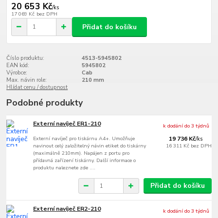
20 653 Kč
/
ks
17 069 Kč
bez DPH
Přidat do košíku
Číslo produktu:
4513-5945802
EAN kód:
5945802
Výrobce:
Cab
Max. návin role:
210 mm
Hlídat cenu / dostupnost
Podobné produkty
Externí navíječ ER1-210
k dodání do 3 týdnů
Externí navíječ pro tiskárnu A4+. Umožňuje
19 736 Kč
/
ks
navinout celý založitelný návin etiket do tiskárny
16 311 Kč
bez DPH
(maximálně 210mm). Napájen z portu pro
přídavná zařízení tiskárny. Další informace o
produktu naleznete zde ....
Přidat do košíku
Externí navíječ ER2-210
k dodání do 3 týdnů