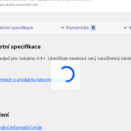
produktu naleznete zde ....
etní specifikace
Komentáře
0
tní specifikace
avíječ pro tiskárnu A4+. Umožňuje navinout celý založitelný náv
ormace o produktu naleznete zde ...
.
žení
nální informační leták