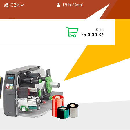
Přihlášení
CZK
 si rady? Zavolejte.
0
ks
 472744350
za
0,00 Kč
á 8:00 - 15:00