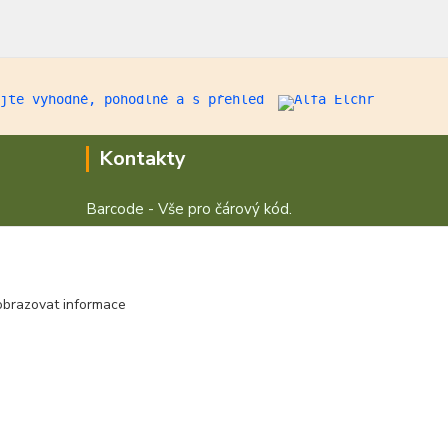
Kontakty
Barcode - Vše pro čárový kód.
+420 472744350
Po - Pá 8:00 - 15:00
obrazovat informace
obchod@vvvsystem.cz