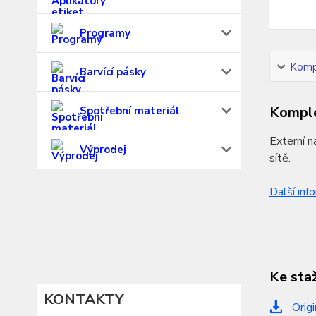
Programy
Kompl
Barvící pásky
Komple
Spotřební materiál
Externí n
Výprodej
sítě.
Další inf
Ke sta
KONTAKTY
Origi