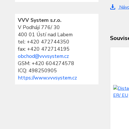
Návod
VVV System s.r.o.
V Podhájí 776/ 30
400 01 Ústí nad Labem
Souvise
tel:
+420 472744350
fax: +420 472714195
obchod@vvvsystem.cz
GSM: +420 604274578
ICQ: 498250905
https://www.vvvsystem.cz