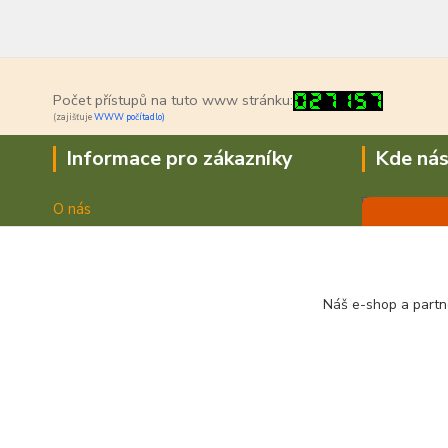
Počet přístupů na tuto www stránku:
(zajišťuje
WWW počítadlo)
Informace pro zákazníky
Kde nás
O nás
Jak nakupovat
Doprava a platba
Obchodní podmínky
Náš e-shop a partn
Fotogalerie
Kontakty