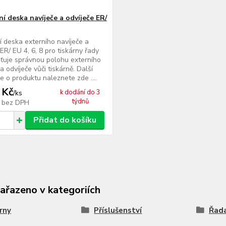
í deska navíječe a odvíječe ER/
í deska externího navíječe a
 ER/ EU 4, 6, 8 pro tiskárny řady
šťuje správnou polohu externího
a odvíječe vůči tiskárně. Další
e o produktu naleznete zde ....
 Kč
k dodání do 3
/
ks
týdnů
č
bez DPH
Přidat do košíku
zařazeno v kategoriích
rny
Příslušenství
Řad