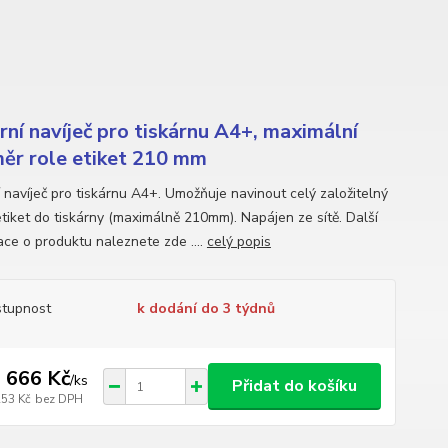
rní navíječ pro tiskárnu A4+, maximální
ěr role etiket 210 mm
í navíječ pro tiskárnu A4+. Umožňuje navinout celý založitelný
etiket do tiskárny (maximálně 210mm). Napájen ze sítě. Další
ace o produktu naleznete zde ....
celý popis
tupnost
k dodání do 3 týdnů
 666 Kč
/
ks
Přidat do košíku
253 Kč
bez DPH