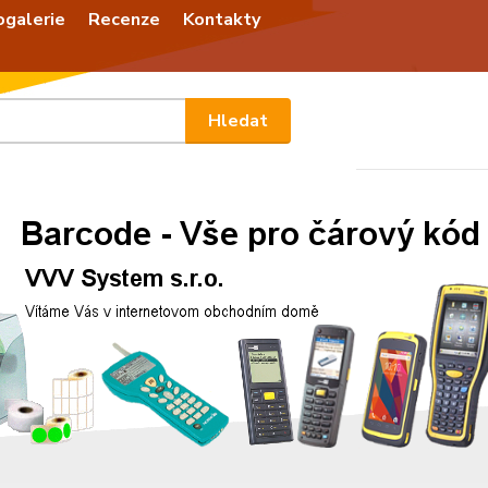
ogalerie
Recenze
Kontakty
Nevíte
Hledat
+420
Po - P