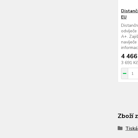
Distančn
EU
Distančn
odvíječe
A+. Zaji
navíječe 
informac
4 466
3 691 K
Zboží 
Tiská