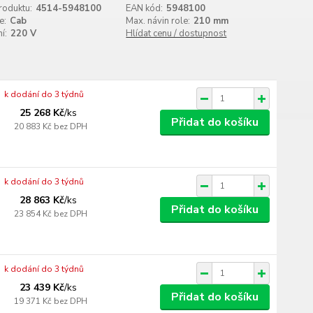
roduktu:
4514-5948100
EAN kód:
5948100
e:
Cab
Max. návin role:
210 mm
í:
220 V
Hlídat cenu / dostupnost
k dodání do 3 týdnů
25 268 Kč
/
ks
Přidat do košíku
20 883 Kč
bez DPH
k dodání do 3 týdnů
28 863 Kč
/
ks
Přidat do košíku
23 854 Kč
bez DPH
k dodání do 3 týdnů
23 439 Kč
/
ks
Přidat do košíku
19 371 Kč
bez DPH