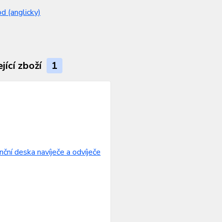
 (anglicky)
jící zboží
1