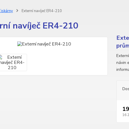
iskárny
Externí navíječ ER4-210
rní navíječ ER4-210
Exte
prům
Extern
návin 
inform
Dos
19
16 