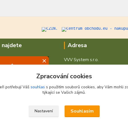
 najdete
Adresa
VVV System s.r.o.
V Podhájí 776/ 30
400 01 Ústí nad Labem
Zpracování cookies
eři potřebují Váš
souhlas
s použitím souborů cookies, aby Vám mohli z
týkající se Vašich zájmů.
Souhlasím
Nastavení