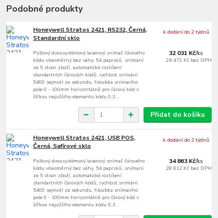
Podobné produkty
Honeywell Stratos 2421, RS232, Černá,
k dodání do 2 týdnů
Standardní sklo
Pultový dvousystémový laserový snímač čárového
32 031 Kč
/
ks
kódu vícesměrný bez váhy, 54 paprsků, snímaní
26 472 Kč
bez DPH
ze 5 stran zboží, automatické rozlišení
standartních čárových kódů, rychlost snímání
5400 sejmutí za sekundu, hloubka snímacího
pole 0 - 100mm horizontálně pro čárový kód s
šířkou nejužšího elementu kódu 0,3...
Přidat do košíku
Honeywell Stratos 2421, USB POS,
k dodání do 2 týdnů
Černá, Safírové sklo
Pultový dvousystémový laserový snímač čárového
34 863 Kč
/
ks
kódu vícesměrný bez váhy, 54 paprsků, snímaní
28 812 Kč
bez DPH
ze 5 stran zboží, automatické rozlišení
standartních čárových kódů, rychlost snímání
5400 sejmutí za sekundu, hloubka snímacího
pole 0 - 100mm horizontálně pro čárový kód s
šířkou nejužšího elementu kódu 0,3...