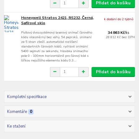
Přidat do košíku
Honeywell Stratos 2421, RS232, Černá,
k dodání do 2 týdnů
Safírové sklo
Pultový dvousystémový laserový snímač čárového
34 863 Kč
/
ks
kódu vícesměrný bez váhy, 54 paprsků, snímaní
28 812 Kč
bez DPH
ze 5 stran zboží, automatické rozlišení
standartních čárových kódů, rychlost snímání
5400 sejmutí za sekundu, hloubka snímacího
pole 0 - 100mm horizontálně pro čárový kód s
šířkou nejužšího elementu kódu 0,3...
Přidat do košíku
Kompletní specifikace
Komentáře
0
Ke stažení