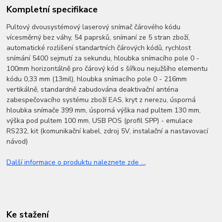
Kompletní specifikace
Pultový dvousystémový laserový snímač čárového kódu
vícesměrný bez váhy, 54 paprsků, snímaní ze 5 stran zboží,
automatické rozlišení standartních čárových kódů, rychlost
snímání 5400 sejmutí za sekundu, hloubka snímacího pole 0 -
100mm horizontálně pro čárový kód s šířkou nejužšího elementu
kódu 0,33 mm (13mil), hloubka snímacího pole 0 - 216mm
vertikálně, standardně zabudována deaktivační anténa
zabespečovacího systému zboží EAS, kryt z nerezu, úsporná
hloubka snímače 399 mm, úsporná výška nad pultem 130 mm,
výška pod pultem 100 mm, USB POS (profil SPP) - emulace
RS232, kit (komunikační kabel, zdroj 5V, instalační a nastavovací
návod)
Další informace o produktu naleznete zde ...
.
Ke stažení