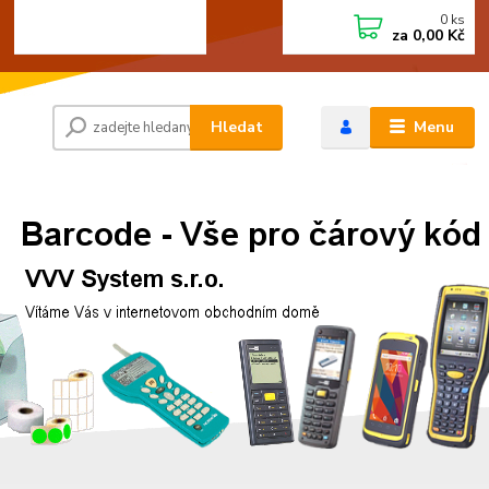
0
ks
+420 472744350
CZK
za
0,00 Kč
Po - Pá 8:00 - 15:00
Hledat
Menu