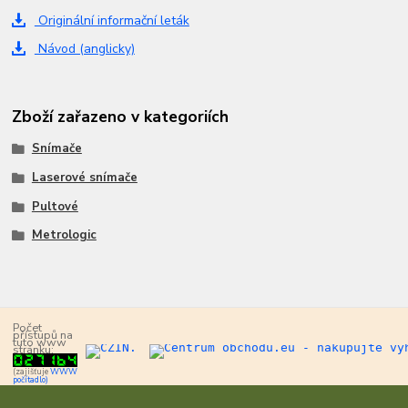
Originální informační leták
Návod (anglicky)
Zboží zařazeno v kategoriích
Snímače
Laserové snímače
Pultové
Metrologic
Počet
přístupů na
tuto www
stránku:
(zajišťuje
WWW
počítadlo)