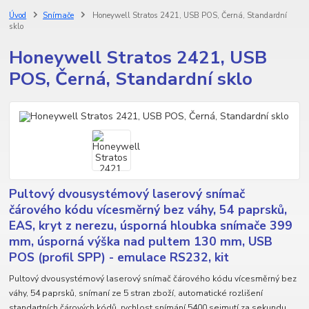
Úvod
Snímače
Honeywell Stratos 2421, USB POS, Černá, Standardní
sklo
Honeywell Stratos 2421, USB
POS, Černá, Standardní sklo
Pultový dvousystémový laserový snímač
čárového kódu vícesměrný bez váhy, 54 paprsků,
EAS, kryt z nerezu, úsporná hloubka snímače 399
mm, úsporná výška nad pultem 130 mm, USB
POS (profil SPP) - emulace RS232, kit
Pultový dvousystémový laserový snímač čárového kódu vícesměrný bez
váhy, 54 paprsků, snímaní ze 5 stran zboží, automatické rozlišení
standartních čárových kódů, rychlost snímání 5400 sejmutí za sekundu,