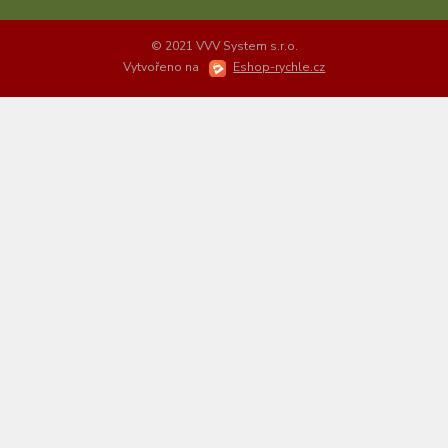
© 2021 VVV System s.r.o.
Vytvořeno na
Eshop-rychle.cz