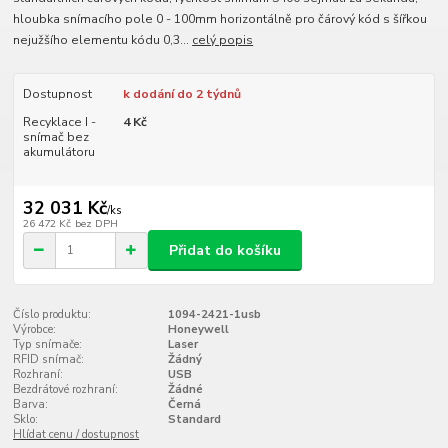
hloubka snímacího pole 0 - 100mm horizontálně pro čárový kód s šířkou
nejužšího elementu kódu 0,3...
celý popis
Dostupnost
k dodání do 2 týdnů
Recyklace I -
4 Kč
snímač bez
akumulátoru
32 031 Kč
/
ks
26 472 Kč
bez DPH
Přidat do košíku
Číslo produktu:
1094-2421-1usb
Výrobce:
Honeywell
Typ snímače:
Laser
RFID snímač:
Žádný
Rozhraní:
USB
Bezdrátové rozhraní:
Žádné
Barva:
Černá
Sklo:
Standard
Hlídat cenu / dostupnost