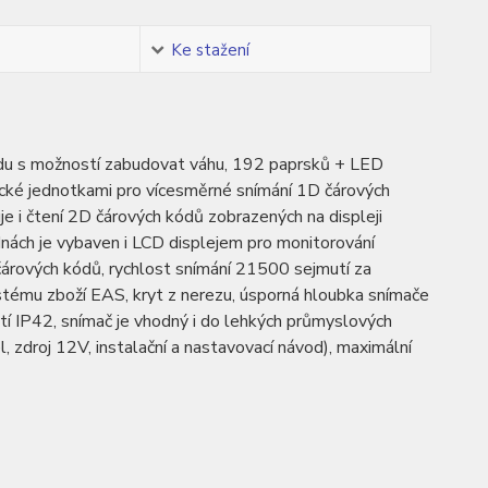
Ke stažení
du s možností zabudovat váhu, 192 paprsků + LED
tické jednotkami pro vícesměrné snímání 1D čárových
 i čtení 2D čárových kódů zobrazených na displeji
dnách je vybaven i LCD displejem pro monitorování
 čárových kódů, rychlost snímání 21500 sejmutí za
tému zboží EAS, kryt z nerezu, úsporná hloubka snímače
 IP42, snímač je vhodný i do lehkých průmyslových
zdroj 12V, instalační a nastavovací návod), maximální