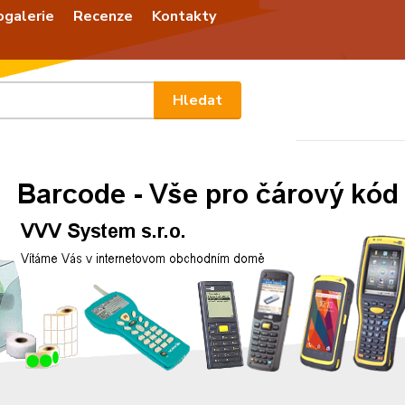
ogalerie
Recenze
Kontakty
Nevíte
Hledat
+420
Po - P