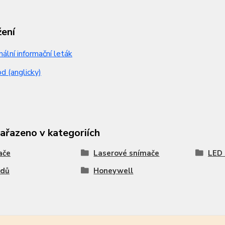
žení
nální informační leták
 (anglicky)
zařazeno v kategoriích
ače
Laserové snímače
LED 
ódů
Honeywell