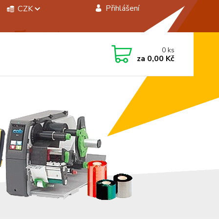
Přihlášení
CZK
 si rady? Zavolejte.
0
ks
 472744350
za
0,00 Kč
á 8:00 - 15:00