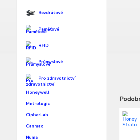
Bezdrátové
Paměťové
RFID
Průmyslové
Pro zdravotnictví
Honeywell
Podobn
Metrologic
CipherLab
Canmax
Numa