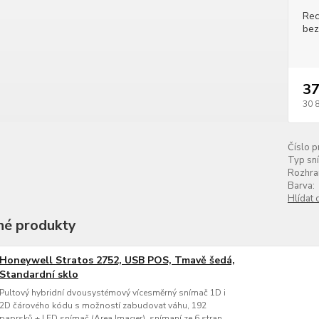
Rec
bez
37
30 
Číslo p
Typ sn
Rozhran
Barva:
Hlídat 
é produkty
Honeywell Stratos 2752, USB POS, Tmavě šedá,
Standardní sklo
Pultový hybridní dvousystémový vícesměrný snímač 1D i
2D čárového kódu s možností zabudovat váhu, 192
paprsků + LED snímač (Area Imager), snímaní ze 6 stran