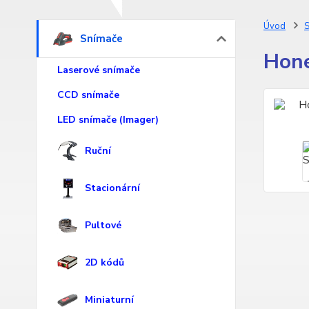
Úvod
S
Snímače
Hone
Laserové snímače
CCD snímače
LED snímače (Imager)
Ruční
Stacionární
Pultové
2D kódů
Miniaturní