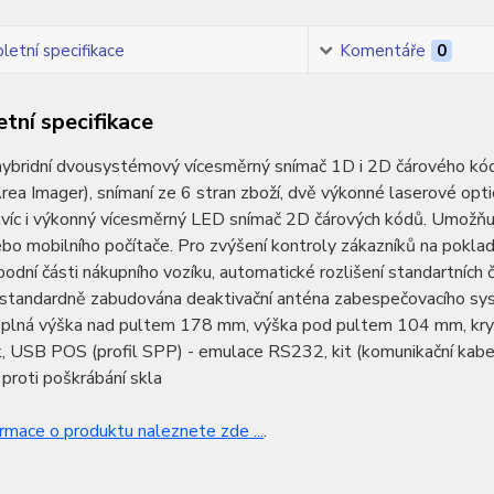
etní specifikace
Komentáře
0
tní specifikace
hybridní dvousystémový vícesměrný snímač 1D i 2D čárového kó
rea Imager), snímaní ze 6 stran zboží, dvě výkonné laserové op
víc i výkonný vícesměrný LED snímač 2D čárových kódů. Umožňuje
bo mobilního počítače. Pro zvýšení kontroly zákazníků na pokla
odní části nákupního vozíku, automatické rozlišení standartních
 standardně zabudována deaktivační anténa zabespečovacího sys
plná výška nad pultem 178 mm, výška pod pultem 104 mm, krytí
 USB POS (profil SPP) - emulace RS232, kit (komunikační kabel, 
proti poškrábání skla
ormace o produktu naleznete zde ...
.