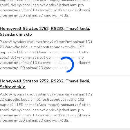
zboží, dvě výkonné laserové optické jednotkami pro
vícesměrné snímání 1D čárových kódů a navíc i výkonný
vícesměrný LED snímač 2D čárových kódů...
Honeywell Stratos 2752, RS232, Tmavě šedá,
Standardní sklo
Pultový hybridní dvousystémový vícesměrný snímač 1D i
2D čárového kódu s možností zabudovat váhu, 192
paprsků + LED snímač (Area Imager), snímaní ze 6 stran
zboží, dvě výkonné laserové optické jednotkami pro
vícesměrné snímání 1D čárových kódů a navíc i výkonný
vícesměrný LED snímač 2D čárových kódů...
Honeywell Stratos 2752, RS232, Tmavě šedá,
Safírové sklo
Pultový hybridní dvousystémový vícesměrný snímač 1D i
2D čárového kódu s možností zabudovat váhu, 192
paprsků + LED snímač (Area Imager), snímaní ze 6 stran
zboží, dvě výkonné laserové optické jednotkami pro
vícesměrné snímání 1D čárových kódů a navíc i výkonný
vícesměrný LED snímač 2D čárových kódů...