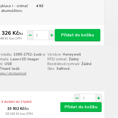
yklace I - snímač
4 Kč
 akumulátoru
 326 Kč
/
ks
Přidat do košíku
848 Kč
bez DPH
roduktu:
1099-2752-1usb-s
Výrobce:
Honeywell
ímače:
Laser+2D Imager
RFID snímač:
Žádný
í:
USB
Bezdrátové rozhraní:
Žádné
Tmavě šedá
Sklo:
Safírové
cenu / dostupnost
k dodání do 2 týdnů
Přidat do košíku
33 932 Kč
/
ks
28 043 Kč
bez DPH