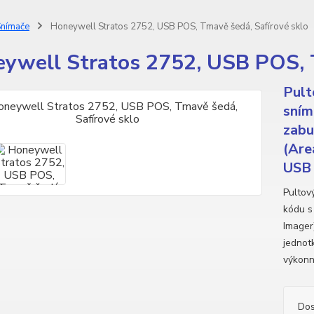
nímače
Honeywell Stratos 2752, USB POS, Tmavě šedá, Safírové sklo
ywell Stratos 2752, USB POS, T
Pult
sním
zabu
(Are
USB 
Pultov
kódu s
Imager
jednot
výkonn
Dos