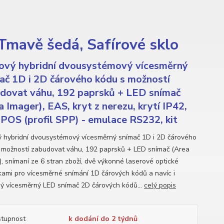
mavě šedá, Safírové sklo
ový hybridní dvousystémový vícesměrný
ač 1D i 2D čárového kódu s možností
dovat váhu, 192 paprsků + LED snímač
a Imager), EAS, kryt z nerezu, krytí IP42,
POS (profil SPP) - emulace RS232, kit
ý hybridní dvousystémový vícesměrný snímač 1D i 2D čárového
 možností zabudovat váhu, 192 paprsků + LED snímač (Area
), snímaní ze 6 stran zboží, dvě výkonné laserové optické
kami pro vícesměrné snímání 1D čárových kódů a navíc i
ý vícesměrný LED snímač 2D čárových kódů...
celý popis
tupnost
k dodání do 2 týdnů