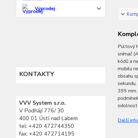
Výprodej
Kompl
Komple
Pultový 
snímač (A
kódů a na
mobilu ne
KONTAKTY
obsahu sp
sekundu,
399 mm, 
podmínek,
VVV System s.r.o.
odolnost 
V Podhájí 776/ 30
400 01 Ústí nad Labem
Další inf
tel:
+420 472744350
fax: +420 472714195