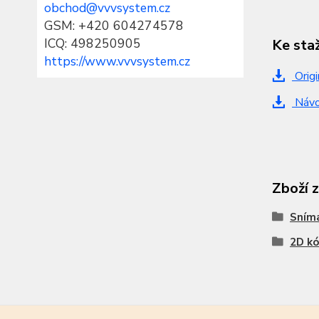
obchod@vvvsystem.cz
GSM: +420 604274578
ICQ: 498250905
Ke sta
https://www.vvvsystem.cz
Origi
Návod
Zboží 
Sním
2D k