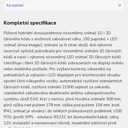
Ke stažení
Kompletní specifikace
Pultový hybridní dvousystémový vícesměrný snímač 1D i 2D
čárového kódu s možností zabudovat váhu, 192 paprsků + LED
snímač (Area Imager), snímaní ze 6 stran zboží, dvě výkonné
laserové optické jednotkami pro vícesměrné snímání 1D čárových
kódů a navíc i výkonný vícesměrný LED snímač 2D čárových kódů.
Umožňuje i čtení 2D čárových kódů zobrazených na displeji mobilu
nebo mobilního počítače. Pro zvýšení kontroly zákazníků na
pokladnách je vybaven i LCD displejem pro monitorování obsahu
spodní části nákupního vozíku, automatické rozlišení standartních
čárových kódů, rychlost snímání 21500 sejmutí za sekundu,
standardně zabudována deaktivační anténa zabespečovacího
systému zboží EAS, kryt z nerezu, plná hloubka snímače 508 mm,
plná výška nad pultem 178 mm, výška pod pultem 104 mm, krytí
IP42, snímač je vhodný i do lehkých průmyslových podmínek, USB
POS (profil SPP) - emulace RS232, kit (komunikační kabel, zdroj
12V, instalační a nastavovací návod), maximální odolnost proti