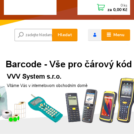
0
ks
+420 472744350
CZK
za
0,00 Kč
Po - Pá 8:00 - 15:00
Hledat
Menu