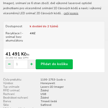
Imager), snímaní ze 6 stran zboží, dvě výkonné laserové optické
jednotkami pro vícesměrné snímání 1D čárových kódů a navíc i výkonný
vícesměrný LED snímač 2D čárových kódů...
celý popis
Dostupnost
k dodání do 2 týdnů
Recyklace I -
4 Kč
snímač bez
akumulátoru
41 491 Kč
/
ks
34 290 Kč
bez DPH
Přidat do košíku
Číslo produktu:
1100-2753-1usb-s
Výrobce:
Honeywell
Typ snímače:
Laser+2D Imager
RFID snímač:
Žádný
Rozhraní:
USB
Bezdrátové rozhraní:
Žádné
Barva:
Tmavě šedá
Sklo:
Safírové