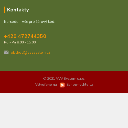
Kontakty
Barcode - Vše pro čárový kód.
+420 472744350
Po - Pá 8:00 - 15:00
obchod@vvvsystem.cz
© 2021 VVV System s.r.o.
Vytvořeno na
Eshop-rychle.cz