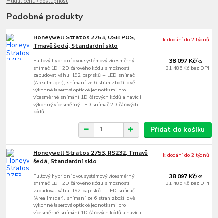
Hlídat cenu / dostupnost
Podobné produkty
Honeywell Stratos 2753, USB POS,
k dodání do 2 týdnů
Tmavě šedá, Standardní sklo
Pultový hybridní dvousystémový vícesměrný
38 097 Kč
/
ks
snímač 1D i 2D čárového kódu s možností
31 485 Kč
bez DPH
zabudovat váhu, 192 paprsků + LED snímač
(Area Imager), snímaní ze 6 stran zboží, dvě
výkonné laserové optické jednotkami pro
vícesměrné snímání 1D čárových kódů a navíc i
výkonný vícesměrný LED snímač 2D čárových
kódů...
Přidat do košíku
Honeywell Stratos 2753, RS232, Tmavě
k dodání do 2 týdnů
šedá, Standardní sklo
Pultový hybridní dvousystémový vícesměrný
38 097 Kč
/
ks
snímač 1D i 2D čárového kódu s možností
31 485 Kč
bez DPH
zabudovat váhu, 192 paprsků + LED snímač
(Area Imager), snímaní ze 6 stran zboží, dvě
výkonné laserové optické jednotkami pro
vícesměrné snímání 1D čárových kódů a navíc i