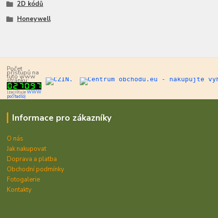
2D kódů
Honeywell
Počet
přístupů na
tuto www
stránku:
(zajišťuje
WWW
počítadlo)
Informace pro zákazníky
O nás
Jak nakupovat
Doprava a platba
Obchodní podmínky
Fotogalerie
Kontakty