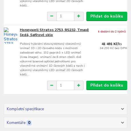
výkonný vícesměrný LED snímač 2D čárových
kódů...
Přidat do košíku
Honeywell Stratos 2753, RS232, Tmavě
k dodání do 2 týdnů
šedá, Safírové sklo
Pultový hybridní dvousystémový vícesměrný
41 491 Kč
/
ks
snímač 1D i 2D čárového kódu s možností
34 290 Kč
bez DPH
zabudovat váhu, 192 paprsků + LED snímač
(Area Imager), snímaní ze 6 stran zboží, dvě
výkonné laserové optické jednotkami pro
vícesměrné snímání 1D čárových kódů a navíc i
výkonný vícesměrný LED snímač 2D čárových
kódů...
Přidat do košíku
Kompletní specifikace
Komentáře
0