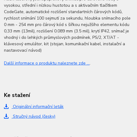
vysokou, střední i nízkou hustotou a s aktivačním tlačítkem
CodeGate, automatické rozlišení standartních čárových kódů,
rychlost snímání 100 sejmutí za sekundu, hloubka snímacího pole
0 mm - 254 mm pro čárový kód s šířkou nejužšího elementu kódu
0,33 mm (13mil), rozlišení 0.089 mm (3.5 mil), krytí IP42, snímač je
vhodný i do lehkých průmyslových podmínek, PS/2, XT/AT -
klávesový emulátor, kit (stojan, komunikační kabel, instalační a
nastavovací návod)
Další informace o produktu naleznete zde ...
.
Ke stažení
Originální informační leták
Stručný návod (česky)