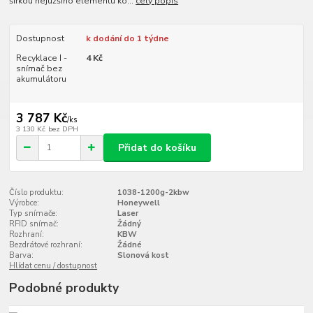
šířkou nejužšího elementu kó...
celý popis
Dostupnost
k dodání do 1 týdne
Recyklace I -
4 Kč
snímač bez
akumulátoru
3 787 Kč
/
ks
3 130 Kč
bez DPH
Přidat do košíku
Číslo produktu:
1038-1200g-2kbw
Výrobce:
Honeywell
Typ snímače:
Laser
RFID snímač:
Žádný
Rozhraní:
KBW
Bezdrátové rozhraní:
Žádné
Barva:
Slonová kost
Hlídat cenu / dostupnost
Podobné produkty