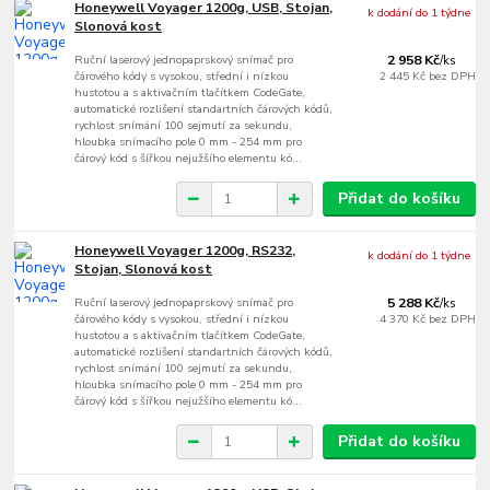
Honeywell Voyager 1200g, USB, Stojan,
k dodání do 1 týdne
Slonová kost
Ruční laserový jednopaprskový snímač pro
2 958 Kč
/
ks
čárového kódy s vysokou, střední i nízkou
2 445 Kč
bez DPH
hustotou a s aktivačním tlačítkem CodeGate,
automatické rozlišení standartních čárových kódů,
rychlost snímání 100 sejmutí za sekundu,
hloubka snímacího pole 0 mm - 254 mm pro
čárový kód s šířkou nejužšího elementu kó...
Přidat do košíku
Honeywell Voyager 1200g, RS232,
k dodání do 1 týdne
Stojan, Slonová kost
Ruční laserový jednopaprskový snímač pro
5 288 Kč
/
ks
čárového kódy s vysokou, střední i nízkou
4 370 Kč
bez DPH
hustotou a s aktivačním tlačítkem CodeGate,
automatické rozlišení standartních čárových kódů,
rychlost snímání 100 sejmutí za sekundu,
hloubka snímacího pole 0 mm - 254 mm pro
čárový kód s šířkou nejužšího elementu kó...
Přidat do košíku