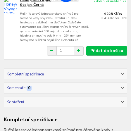
k dodání okamžitě 1 ks
Stojan, Černá
Ruční laserový jednopaprskový snímač pro
4 228 Kč
/
ks
čárového kódy s vysokou, střední i nízkou
3 494 Kč
bez DPH
hustotou a s aktivačním tlačítkem CodeGate,
automatické rozlišení standartních čárových kódů,
rychlost snímání 100 sejmutí za sekundu,
hloubka snímacího pole 0 mm - 254 mm pro
čárový kód s šířkou nejužšího elementu kó...
Přidat do košíku
Kompletní specifikace
Komentáře
0
Ke stažení
Kompletní specifikace
Ruční laserový jednopaprskový snímač pro čárového kódy s