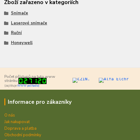
Zboží zařazeno v kategoriích
Snímače
Laserové snímače
Ruční
Honeywell
Počet přístupů na tuto www
stránku:
(zajišťuje
WWW počítadlo)
Informace pro zákazníky
O nás
Jak nakupovat
Doprava a platba
Obchodní podmínky