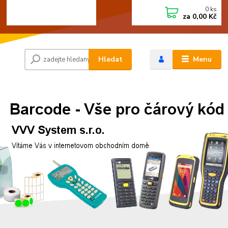
0
ks
+420 472744350
CZK
za
0,00 Kč
Po - Pá 8:00 - 15:00
Hledat
Menu