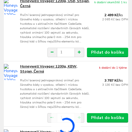
Honeywell Voyager 1200g, USB, Stojan,
k dodání okamžitě 1 ks
Černá
Ruční laserový jednopaprskový snímač pro
2 499 Kč
/
ks
čárového kódy s vysokou, střední i nízkou
2 065 Kč
bez DPH
hustotou a s aktivačním tlačítkem CodeGate,
automatické rozlišení standartních čárových kódů,
rychlost snímání 100 sejmutí za sekundu,
hloubka snímacího pole 0 mm - 254 mm pro
čárový kód s šířkou nejužšího elementu kó...
Přidat do košíku
Honeywell Voyager 1200g, KBW,
k dodání do 1 týdne
Stojan, Černá
Ruční laserový jednopaprskový snímač pro
3 787 Kč
/
ks
čárového kódy s vysokou, střední i nízkou
3 130 Kč
bez DPH
hustotou a s aktivačním tlačítkem CodeGate,
automatické rozlišení standartních čárových kódů,
rychlost snímání 100 sejmutí za sekundu,
hloubka snímacího pole 0 mm - 254 mm pro
čárový kód s šířkou nejužšího elementu kó...
Přidat do košíku
Honeywell Voyager 1200g, RS232,