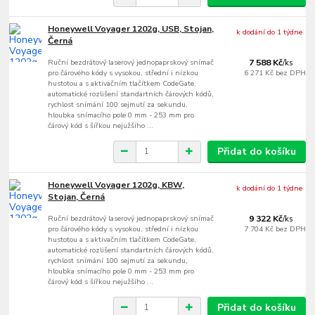
Honeywell Voyager 1202g, USB, Stojan,
k dodání do 1 týdne
Černá
Ruční bezdrátový laserový jednopaprskový snímač
7 588 Kč
/
ks
pro čárového kódy s vysokou, střední i nízkou
6 271 Kč
bez DPH
hustotou a s aktivačním tlačítkem CodeGate,
automatické rozlišení standartních čárových kódů,
rychlost snímání 100 sejmutí za sekundu,
hloubka snímacího pole 0 mm - 253 mm pro
čárový kód s šířkou nejužšího ...
Přidat do košíku
Honeywell Voyager 1202g, KBW,
k dodání do 1 týdne
Stojan, Černá
Ruční bezdrátový laserový jednopaprskový snímač
9 322 Kč
/
ks
pro čárového kódy s vysokou, střední i nízkou
7 704 Kč
bez DPH
hustotou a s aktivačním tlačítkem CodeGate,
automatické rozlišení standartních čárových kódů,
rychlost snímání 100 sejmutí za sekundu,
hloubka snímacího pole 0 mm - 253 mm pro
čárový kód s šířkou nejužšího ...
Přidat do košíku