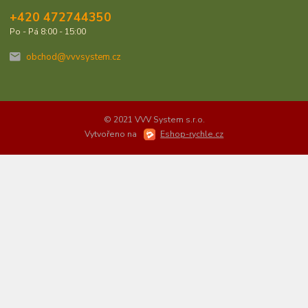
+420 472744350
Po - Pá 8:00 - 15:00
obchod@vvvsystem.cz
© 2021 VVV System s.r.o.
Vytvořeno na
Eshop-rychle.cz