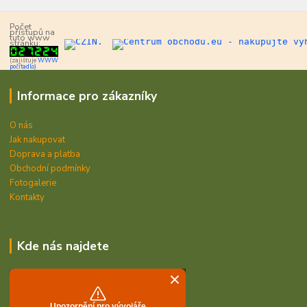
Počet
přístupů na
tuto www
stránku:
(zajišťuje
WWW
počítadlo)
Informace pro zákazníky
O nás
Jak nakupovat
Doprava a platba
Obchodní podmínky
Fotogalerie
Kontakty
Kde nás najdete