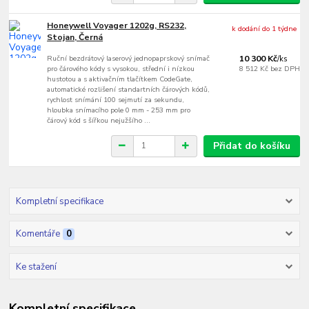
Honeywell Voyager 1202g, RS232,
k dodání do 1 týdne
Stojan, Černá
Ruční bezdrátový laserový jednopaprskový snímač
10 300 Kč
/
ks
pro čárového kódy s vysokou, střední i nízkou
8 512 Kč
bez DPH
hustotou a s aktivačním tlačítkem CodeGate,
automatické rozlišení standartních čárových kódů,
rychlost snímání 100 sejmutí za sekundu,
hloubka snímacího pole 0 mm - 253 mm pro
čárový kód s šířkou nejužšího ...
Přidat do košíku
Kompletní specifikace
Komentáře
0
Ke stažení
Kompletní specifikace