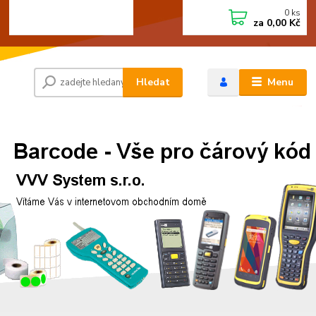
0
ks
+420 472744350
CZK
za
0,00 Kč
Po - Pá 8:00 - 15:00
Hledat
Menu