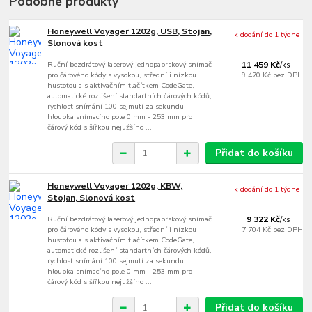
Podobné produkty
Honeywell Voyager 1202g, USB, Stojan,
k dodání do 1 týdne
Slonová kost
Ruční bezdrátový laserový jednopaprskový snímač
11 459 Kč
/
ks
pro čárového kódy s vysokou, střední i nízkou
9 470 Kč
bez DPH
hustotou a s aktivačním tlačítkem CodeGate,
automatické rozlišení standartních čárových kódů,
rychlost snímání 100 sejmutí za sekundu,
hloubka snímacího pole 0 mm - 253 mm pro
čárový kód s šířkou nejužšího ...
Přidat do košíku
Honeywell Voyager 1202g, KBW,
k dodání do 1 týdne
Stojan, Slonová kost
Ruční bezdrátový laserový jednopaprskový snímač
9 322 Kč
/
ks
pro čárového kódy s vysokou, střední i nízkou
7 704 Kč
bez DPH
hustotou a s aktivačním tlačítkem CodeGate,
automatické rozlišení standartních čárových kódů,
rychlost snímání 100 sejmutí za sekundu,
hloubka snímacího pole 0 mm - 253 mm pro
čárový kód s šířkou nejužšího ...
Přidat do košíku