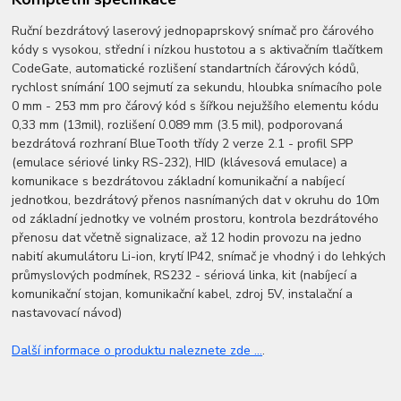
Ruční bezdrátový laserový jednopaprskový snímač pro čárového
kódy s vysokou, střední i nízkou hustotou a s aktivačním tlačítkem
CodeGate, automatické rozlišení standartních čárových kódů,
rychlost snímání 100 sejmutí za sekundu, hloubka snímacího pole
0 mm - 253 mm pro čárový kód s šířkou nejužšího elementu kódu
0,33 mm (13mil), rozlišení 0.089 mm (3.5 mil), podporovaná
bezdrátová rozhraní BlueTooth třídy 2 verze 2.1 - profil SPP
(emulace sériové linky RS-232), HID (klávesová emulace) a
komunikace s bezdrátovou základní komunikační a nabíjecí
jednotkou, bezdrátový přenos nasnímaných dat v okruhu do 10m
od základní jednotky ve volném prostoru, kontrola bezdrátového
přenosu dat včetně signalizace, až 12 hodin provozu na jedno
nabití akumulátoru Li-ion, krytí IP42, snímač je vhodný i do lehkých
průmyslových podmínek, RS232 - sériová linka, kit (nabíjecí a
komunikační stojan, komunikační kabel, zdroj 5V, instalační a
nastavovací návod)
Další informace o produktu naleznete zde ...
.