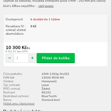
sejmutí za sekundu, hloubka snímacího pole 0 mm - 253 mm pro čárový
kód s šířkou nejužšího ...
celý popis
Dostupnost
k dodání do 1 týdne
Recyklace IV -
5 Kč
snímač včetně
akumulátoru
10 300 Kč
/
ks
8 512 Kč
bez DPH
Přidat do košíku
Číslo produktu:
1040-1202g-3rs232
EAN kód:
1202G-RSW-Kit
Výrobce:
Honeywell
Typ snímače:
Laser
RFID snímač:
Žádný
Rozhraní:
RS232
Bezdrátové rozhraní:
BlueTooth
Barva:
Slonová kost
Hlídat cenu / dostupnost