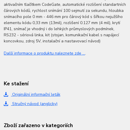
aktivačním tlačítkem CodeGate, automatické rozlišení standartních
čárových kódů, rychlost snímání 100 sejmutí za sekundu, hloubka
snímacího pole 0 mm - 446 mm pro čárový kód s šířkou nejužšího
elementu kódu 0,33 mm (13mil), rozlišení 0.127 mm (4 mil), krytí
IP41, snímač je vhodný i do lehkých průmyslových podmínek,
RS232 - sériová linka, kit (stojan, komunikační kabel s napájecí
koncovkou, zdroj 5V, instalační a nastavovací návod)
Další informace o produktu naleznete zde ...
.
Ke stažení
Originální informační leták
Stručný návod (anglicky)
Zboží zařazeno v kategoriích