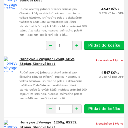
Slonová kost
Ruční laserový jednopaprskový snímač pro
4 547 Kč
/
ks
čárového kódy se střední i nízkou hustotou s
3 758 Kč
bez DPH
velkou hloubkou snímacího pole a s aktivačním
tlačítkem CodeGate, automatické rozlišení
standartních čárových kódů, rychlost snímání 100
sejmutí za sekundu, hloubka snímacího pole 0
mm - 446 mm pro čárový kód s šíř...
Přidat do košíku
Honeywell Voyager 1250g, KBW,
k dodání do 1 týdne
Stojan, Slonová kost
Ruční laserový jednopaprskový snímač pro
4 547 Kč
/
ks
čárového kódy se střední i nízkou hustotou s
3 758 Kč
bez DPH
velkou hloubkou snímacího pole a s aktivačním
tlačítkem CodeGate, automatické rozlišení
standartních čárových kódů, rychlost snímání 100
sejmutí za sekundu, hloubka snímacího pole 0
mm - 446 mm pro čárový kód s šíř...
Přidat do košíku
Honeywell Voyager 1250g, RS232,
k dodání do 1 týdne
Stojan, Slonová kost