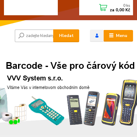
0
ks
+420 472744350
CZK
za
0,00 Kč
Po - Pá 8:00 - 15:00
Hledat
Menu