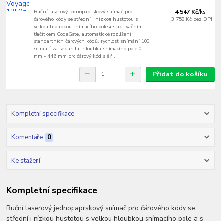
Ruční laserový jednopaprskový snímač pro
4 547 Kč
/
ks
čárového kódy se střední i nízkou hustotou s
3 758 Kč
bez DPH
velkou hloubkou snímacího pole a s aktivačním
tlačítkem CodeGate, automatické rozlišení
standartních čárových kódů, rychlost snímání 100
sejmutí za sekundu, hloubka snímacího pole 0
mm - 446 mm pro čárový kód s šíř...
Přidat do košíku
Kompletní specifikace
Komentáře
0
Ke stažení
Kompletní specifikace
Ruční laserový jednopaprskový snímač pro čárového kódy se
střední i nízkou hustotou s velkou hloubkou snímacího pole a s