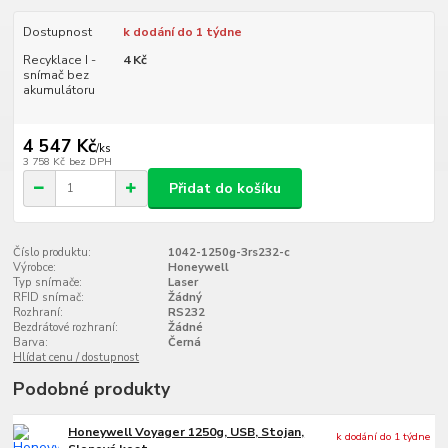
Dostupnost
k dodání do 1 týdne
Recyklace I -
4 Kč
snímač bez
akumulátoru
4 547 Kč
/
ks
3 758 Kč
bez DPH
Přidat do košíku
Číslo produktu:
1042-1250g-3rs232-c
Výrobce:
Honeywell
Typ snímače:
Laser
RFID snímač:
Žádný
Rozhraní:
RS232
Bezdrátové rozhraní:
Žádné
Barva:
Černá
Hlídat cenu / dostupnost
Podobné produkty
Honeywell Voyager 1250g, USB, Stojan,
k dodání do 1 týdne