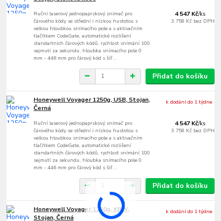
Ruční laserový jednopaprskový snímač pro
4 547 Kč
/
ks
čárového kódy se střední i nízkou hustotou s
3 758 Kč
bez DPH
velkou hloubkou snímacího pole a s aktivačním
tlačítkem CodeGate, automatické rozlišení
standartních čárových kódů, rychlost snímání 100
sejmutí za sekundu, hloubka snímacího pole 0
mm - 446 mm pro čárový kód s šíř...
Přidat do košíku
Honeywell Voyager 1250g, USB, Stojan,
k dodání do 1 týdne
Černá
Ruční laserový jednopaprskový snímač pro
4 547 Kč
/
ks
čárového kódy se střední i nízkou hustotou s
3 758 Kč
bez DPH
velkou hloubkou snímacího pole a s aktivačním
tlačítkem CodeGate, automatické rozlišení
standartních čárových kódů, rychlost snímání 100
sejmutí za sekundu, hloubka snímacího pole 0
mm - 446 mm pro čárový kód s šíř...
Přidat do košíku
Honeywell Voyager 1250g, KBW,
k dodání do 1 týdne
Stojan, Černá