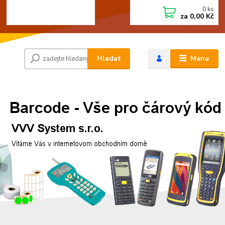
0
ks
+420 472744350
CZK
za
0,00 Kč
Po - Pá 8:00 - 15:00
Hledat
Menu