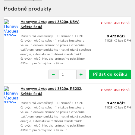
Podobné produkty
Honeywell Vuquest 3320g, KBW,
k dodání do 3 týdnů
Světle šedá
Miniaturní vícesměrný LED snímač 1D a 2D
9 472 Kč
/
ks
čárových kódů se střední i nízkou hustotou s
7 828 Kč
bez DPH
velkou hloubkou snímacího pole a aktivačním
tlačítkem, ergonomický tvar, velmi nízká spotřeba
energie, automatické rozlišení standartních
čárových kódů, hloubka snímacího pole 39mm -
435mm pro čárový kód s šířkou n...
Přidat do košíku
Honeywell Vuquest 3320g, RS232,
k dodání do 3 týdnů
Světle šedá
Miniaturní vícesměrný LED snímač 1D a 2D
9 472 Kč
/
ks
čárových kódů se střední i nízkou hustotou s
7 828 Kč
bez DPH
velkou hloubkou snímacího pole a aktivačním
tlačítkem, ergonomický tvar, velmi nízká spotřeba
energie, automatické rozlišení standartních
čárových kódů, hloubka snímacího pole 39mm -
435mm pro čárový kód s šířkou n...