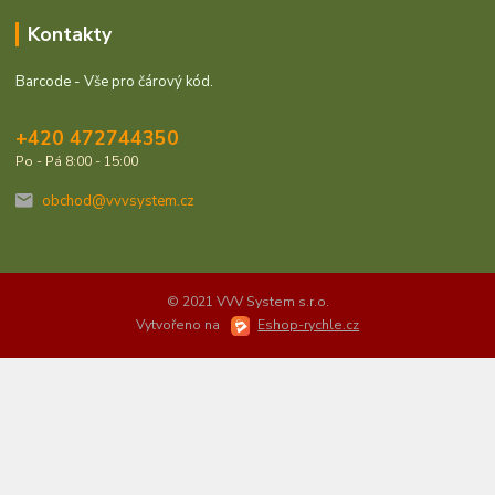
Kontakty
Barcode - Vše pro čárový kód.
+420 472744350
Po - Pá 8:00 - 15:00
obchod@vvvsystem.cz
© 2021 VVV System s.r.o.
Vytvořeno na
Eshop-rychle.cz