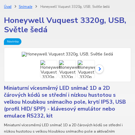
Úvod
Snímače
Honeywell Vuquest 3320g, USB, Světle šedá
Honeywell Vuquest 3320g, USB,
Světle šedá
Novinka
Miniaturní vícesměrný LED snímač 1D a 2D
čárových kódů se střední i nízkou hustotou s
velkou hloubkou snímacího pole, krytí IP53, USB
(profil HID/ SPP) - klávesový emulátor nebo
emulace RS232, kit
Miniaturní vícesměrný LED snímač 1D a 2D čárových kódů se střední i
nízkou hustotou s velkou hloubkou snímacího pole a aktivačním