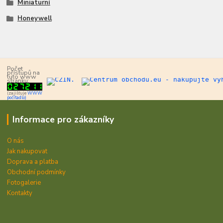
Miniaturní
Honeywell
Počet
přístupů na
tuto www
stránku:
(zajišťuje
WWW
počítadlo)
Informace pro zákazníky
O nás
Jak nakupovat
Doprava a platba
Obchodní podmínky
Fotogalerie
Kontakty