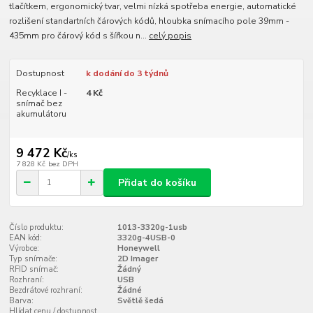
tlačítkem, ergonomický tvar, velmi nízká spotřeba energie, automatické
rozlišení standartních čárových kódů, hloubka snímacího pole 39mm -
435mm pro čárový kód s šířkou n...
celý popis
Dostupnost
k dodání do 3 týdnů
Recyklace I -
4 Kč
snímač bez
akumulátoru
9 472 Kč
/
ks
7 828 Kč
bez DPH
Přidat do košíku
Číslo produktu:
1013-3320g-1usb
EAN kód:
3320g-4USB-0
Výrobce:
Honeywell
Typ snímače:
2D Imager
RFID snímač:
Žádný
Rozhraní:
USB
Bezdrátové rozhraní:
Žádné
Barva:
Světlě šedá
Hlídat cenu / dostupnost