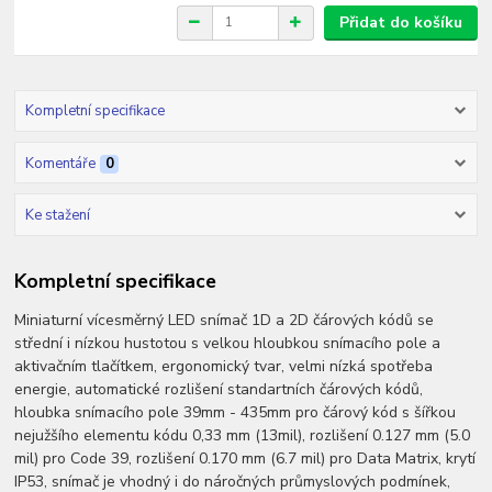
Přidat do košíku
Kompletní specifikace
Komentáře
0
Ke stažení
Kompletní specifikace
Miniaturní vícesměrný LED snímač 1D a 2D čárových kódů se
střední i nízkou hustotou s velkou hloubkou snímacího pole a
aktivačním tlačítkem, ergonomický tvar, velmi nízká spotřeba
energie, automatické rozlišení standartních čárových kódů,
hloubka snímacího pole 39mm - 435mm pro čárový kód s šířkou
nejužšího elementu kódu 0,33 mm (13mil), rozlišení 0.127 mm (5.0
mil) pro Code 39, rozlišení 0.170 mm (6.7 mil) pro Data Matrix, krytí
IP53, snímač je vhodný i do náročných průmyslových podmínek,