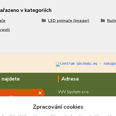
zařazeno v kategoriích
ače
LED snímače (Imager)
Ručn
ywell
 najdete
Adresa
VVV System s.r.o.
V Podhájí 776/ 30
400 01 Ústí nad Labem
Zpracování cookies