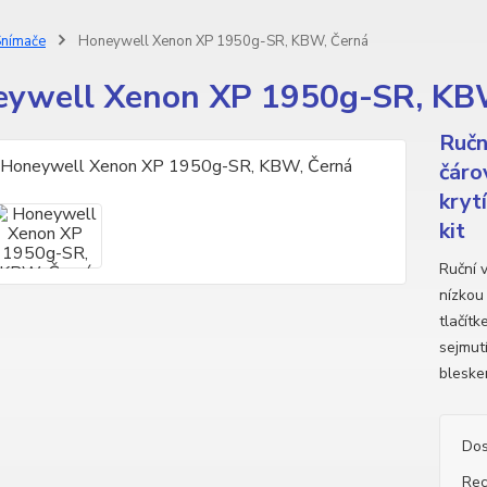
nímače
Honeywell Xenon XP 1950g-SR, KBW, Černá
ywell Xenon XP 1950g-SR, KB
Ručn
čáro
kryt
kit
Ruční 
nízkou
tlačít
sejmut
bleske
Dos
Rec