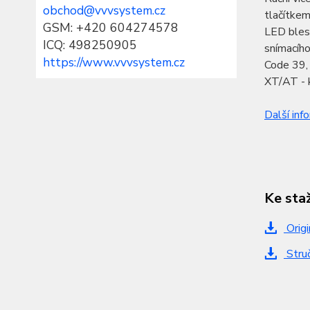
obchod@vvvsystem.cz
tlačítkem
GSM: +420 604274578
LED blesk
ICQ: 498250905
snímacího
https://www.vvvsystem.cz
Code 39, 
XT/AT - k
Další inf
Ke sta
Origi
Struč