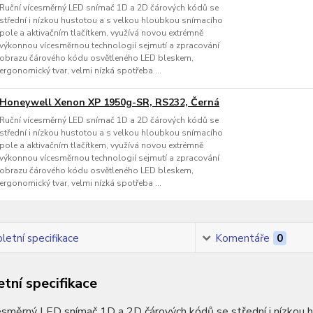
Ruční vícesměrný LED snímač 1D a 2D čárových kódů se
střední i nízkou hustotou a s velkou hloubkou snímacího
pole a aktivačním tlačítkem, využívá novou extrémně
výkonnou vícesměrnou technologií sejmutí a zpracování
obrazu čárového kódu osvětleného LED bleskem,
ergonomický tvar, velmi nízká spotřeba ...
Honeywell Xenon XP 1950g-SR, RS232, Černá
Ruční vícesměrný LED snímač 1D a 2D čárových kódů se
střední i nízkou hustotou a s velkou hloubkou snímacího
pole a aktivačním tlačítkem, využívá novou extrémně
výkonnou vícesměrnou technologií sejmutí a zpracování
obrazu čárového kódu osvětleného LED bleskem,
ergonomický tvar, velmi nízká spotřeba ...
etní specifikace
Komentáře
0
tní specifikace
esměrný LED snímač 1D a 2D čárových kódů se střední i nízkou h