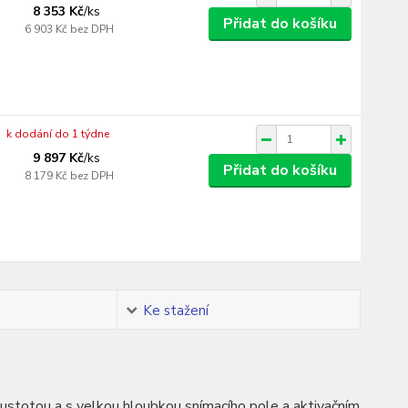
8 353 Kč
/
ks
Přidat do košíku
6 903 Kč
bez DPH
k dodání do 1 týdne
9 897 Kč
/
ks
Přidat do košíku
8 179 Kč
bez DPH
Ke stažení
ustotou a s velkou hloubkou snímacího pole a aktivačním