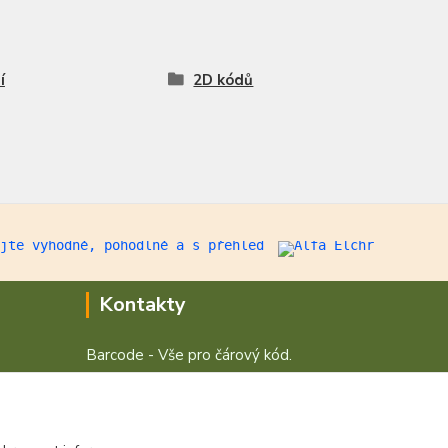
í
2D kódů
Kontakty
Barcode - Vše pro čárový kód.
+420 472744350
Po - Pá 8:00 - 15:00