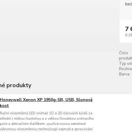
bez
7 
6 2
Číslo
produkt
Typ sn
Rozhran
Barva:
é produkty
Honeywell Xenon XP 1950g-SR, USB, Slonová
kost
Ruční vícesměrný LED snímač 1D a 2D čárových kódů se
střední i nízkou hustotou a s velkou hloubkou snímacího
pole a aktivačním tlačítkem, využívá novou extrémně
výkonnou vícesměrnou technologií sejmutí a zpracování