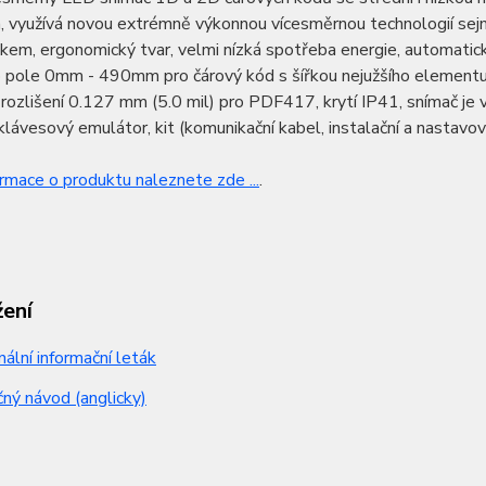
, využívá novou extrémně výkonnou vícesměrnou technologií sej
em, ergonomický tvar, velmi nízká spotřeba energie, automatick
 pole 0mm - 490mm pro čárový kód s šířkou nejužšího elementu 
rozlišení 0.127 mm (5.0 mil) pro PDF417, krytí IP41, snímač je
lávesový emulátor, kit (komunikační kabel, instalační a nastavov
ormace o produktu naleznete zde ...
.
žení
nální informační leták
ný návod (anglicky)