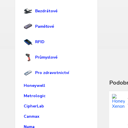
Bezdrátové
Paměťové
RFID
Průmyslové
Pro zdravotnictví
Podobn
Honeywell
Metrologic
CipherLab
Canmax
Numa