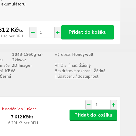
 akumulátoru
612 Kč
/
ks
Přidat do košíku
91 Kč
bez DPH
1048-1950g-sr-
Výrobce:
Honeywell
u:
2kbw-c
ímače:
2D Imager
RFID snímač:
Žádný
í:
KBW
Bezdrátové rozhraní:
Žádné
Černá
Hlídat cenu / dostupnost
k dodání do 1 týdne
Přidat do košíku
7 612 Kč
/
ks
6 291 Kč
bez DPH