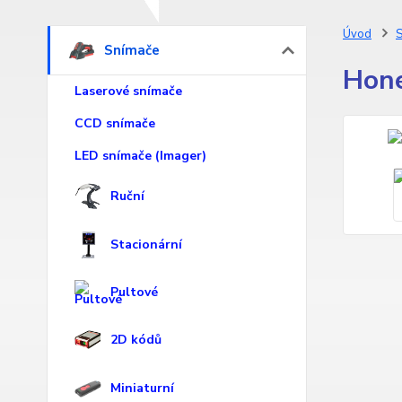
Úvod
S
Snímače
Hone
Laserové snímače
CCD snímače
LED snímače (Imager)
Ruční
Stacionární
Pultové
2D kódů
Miniaturní