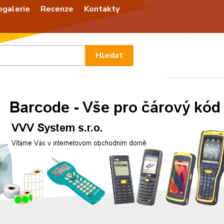
ogalerie
Recenze
Kontakty
Nevíte
Hledat
+420
Po - P