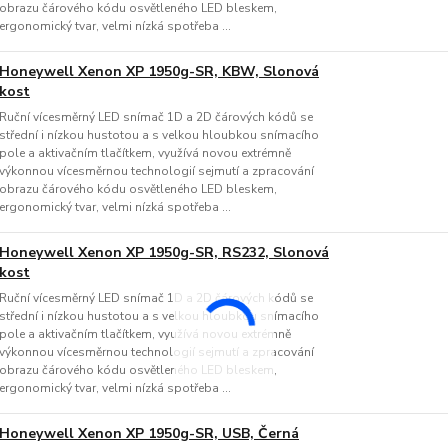
obrazu čárového kódu osvětleného LED bleskem,
ergonomický tvar, velmi nízká spotřeba ...
Honeywell Xenon XP 1950g-SR, KBW, Slonová
kost
Ruční vícesměrný LED snímač 1D a 2D čárových kódů se
střední i nízkou hustotou a s velkou hloubkou snímacího
pole a aktivačním tlačítkem, využívá novou extrémně
výkonnou vícesměrnou technologií sejmutí a zpracování
obrazu čárového kódu osvětleného LED bleskem,
ergonomický tvar, velmi nízká spotřeba ...
Honeywell Xenon XP 1950g-SR, RS232, Slonová
kost
Ruční vícesměrný LED snímač 1D a 2D čárových kódů se
střední i nízkou hustotou a s velkou hloubkou snímacího
pole a aktivačním tlačítkem, využívá novou extrémně
výkonnou vícesměrnou technologií sejmutí a zpracování
obrazu čárového kódu osvětleného LED bleskem,
ergonomický tvar, velmi nízká spotřeba ...
Honeywell Xenon XP 1950g-SR, USB, Černá