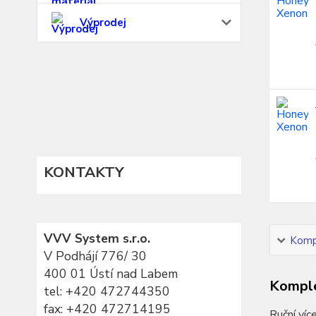
Výprodej
KONTAKTY
VVV System s.r.o.
Kompl
V Podhájí 776/ 30
400 01 Ústí nad Labem
Komple
tel:
+420 472744350
fax: +420 472714195
Ruční víc