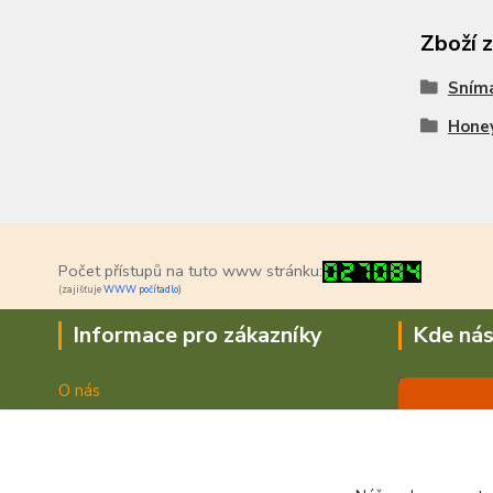
Zboží 
Sním
Hone
Počet přístupů na tuto www stránku:
(zajišťuje
WWW počítadlo)
Informace pro zákazníky
Kde nás
O nás
Jak nakupovat
Doprava a platba
Obchodní podmínky