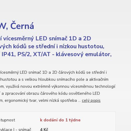
W, Černá
í vícesměrný LED snímač 1D a 2D
vých kódů se střední i nízkou hustotou,
í IP41, PS/2, XT/AT - klávesový emulátor,
vícesměrný LED snímač 1D a 2D čárových kódů se střední i
 hustotou a s velkou hloubkou snímacího pole a aktivačním
kem, využívá novou extrémně výkonnou vícesměrnou technologií
í a zpracování obrazu čárového kódu osvětleného LED
m, ergonomický tvar, velmi nízká spotřeba ...
celý popis
tupnost
k dodání do 1 týdne
yklace I - snímač
4 Kč