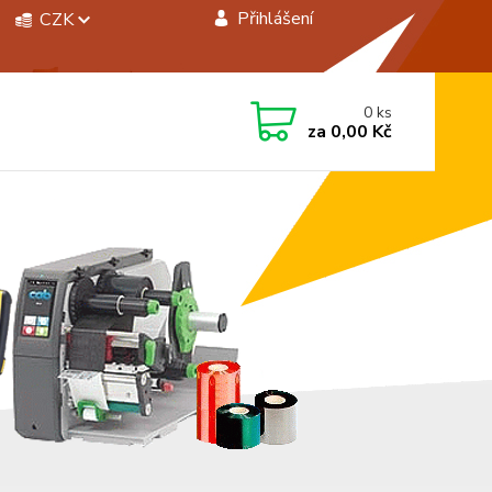
Přihlášení
CZK
 si rady? Zavolejte.
0
ks
 472744350
za
0,00 Kč
á 8:00 - 15:00