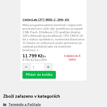
CipherLab CPT-8001-C, 2Mb, Kit
Malý programovatelný terminál v kapesním
provedení pro sběr dat, paměť pro program
2 Mb Flash, 8 řádkový LCD grafický displej
100 x 64 bodů (podsvětlený), CPU CMOS 16-
bit s nízkou spotřebou, numerická klávesnice
21 kláves ze silikonové pryže (písmena lze
zadávat podobně jako na mobilním
telefonu), n...
11 799 Kč
k dodání do 6
/
ks
týdnů
9 751 Kč
bez DPH
Přidat do košíku
Zboží zařazeno v kategoriích
Terminály a Počítače