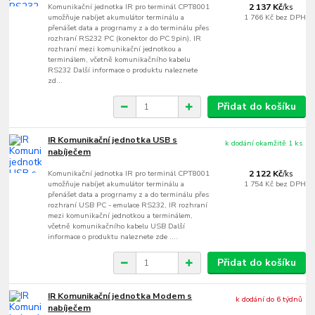
Komunikační jednotka IR pro terminál CPT8001
2 137 Kč
/
ks
umožňuje nabíjet akumulátor terminálu a
1 766 Kč
bez DPH
přenášet data a progrnamy z a do terminálu přes
rozhraní RS232 PC (konektor do PC 9pin), IR
rozhraní mezi komunikační jednotkou a
terminálem, včetně komunikačního kabelu
RS232 Další informace o produktu naleznete
zd...
Přidat do košíku
IR Komunikační jednotka USB s
k dodání okamžitě 1 ks
nabíječem
Komunikační jednotka IR pro terminál CPT8001
2 122 Kč
/
ks
umožňuje nabíjet akumulátor terminálu a
1 754 Kč
bez DPH
přenášet data a progrnamy z a do terminálu přes
rozhraní USB PC - emulace RS232, IR rozhraní
mezi komunikační jednotkou a terminálem,
včetně komunikačního kabelu USB Další
informace o produktu naleznete zde ....
Přidat do košíku
IR Komunikační jednotka Modem s
k dodání do 6 týdnů
nabíječem