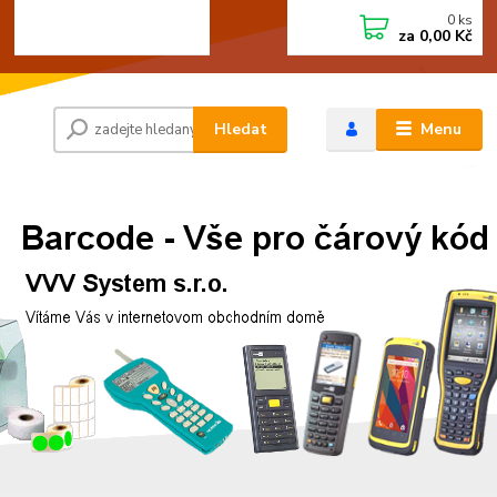
0
ks
+420 472744350
CZK
za
0,00 Kč
Po - Pá 8:00 - 15:00
Hledat
Menu