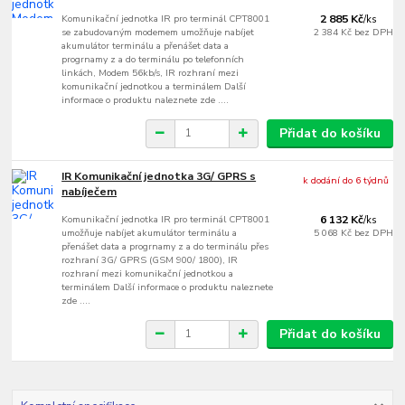
Komunikační jednotka IR pro terminál CPT8001
2 885 Kč
/
ks
se zabudovaným modemem umožňuje nabíjet
2 384 Kč
bez DPH
akumulátor terminálu a přenášet data a
progrnamy z a do terminálu po telefonních
linkách, Modem 56kb/s, IR rozhraní mezi
komunikační jednotkou a terminálem Další
informace o produktu naleznete zde ....
Přidat do košíku
IR Komunikační jednotka 3G/ GPRS s
k dodání do 6 týdnů
nabíječem
Komunikační jednotka IR pro terminál CPT8001
6 132 Kč
/
ks
umožňuje nabíjet akumulátor terminálu a
5 068 Kč
bez DPH
přenášet data a progrnamy z a do terminálu přes
rozhraní 3G/ GPRS (GSM 900/ 1800), IR
rozhraní mezi komunikační jednotkou a
terminálem Další informace o produktu naleznete
zde ....
Přidat do košíku