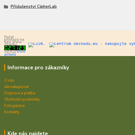
Příslušenství CipherLab
Počet
přístupů na
tuto www
stránku:
(zajišťuje
WWW
počítadlo)
Informace pro zákazníky
O nás
Jak nakupovat
Doprava a platba
Obchodní podmínky
Fotogalerie
Kontakty
Kde nás najdete