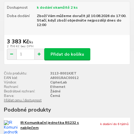
Dostupnost
k dodání okamžitě 2 ks
Doba dodání
Zboží Vám můžeme doručit již 10.08.2026 do 17:00.
Stačí, když zboží objednáte nejpozději dnes do
12:00
3 383 Kč
/
ks
2 796 Kč
bez DPH
Přidat do košíku
Číslo produktu:
3113-8001KJET
EAN kód:
A8001RAC00012
Výrobce:
CipherLab
Rozhraní:
Ethernet
Bezdrátové rozhraní:
Žádné
Barva:
Černá
Hlídat cenu / dostupnost
Podobné produkty
IR Komunikační jednotka RS232 s
k dodání do 6 týdnů
nabíječem