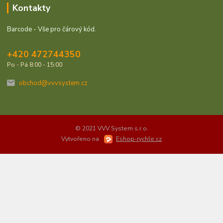
Kontakty
Barcode - Vše pro čárový kód.
+420 472744350
Po - Pá 8:00 - 15:00
obchod@vvvsystem.cz
© 2021 VVV System s.r.o.
Vytvořeno na
Eshop-rychle.cz