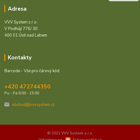
Adresa
VVV System s.r.o.
V Podhájí 776/ 30
400 01 Ústí nad Labem
Kontakty
Barcode - Vše pro čárový kód.
+420 472744350
Po - Pá 8:00 - 15:00
obchod@vvvsystem.cz
© 2021 VVV System s.r.o.
Vytvořeno na
Eshop-rychle.cz