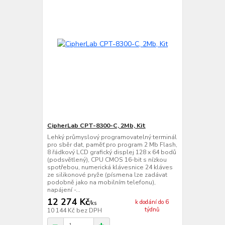
CipherLab CPT-8300-C, 2Mb, Kit
Lehký průmyslový programovatelný terminál
pro sběr dat, paměť pro program 2 Mb Flash,
8 řádkový LCD grafický displej 128 x 64 bodů
(podsvětlený), CPU CMOS 16-bit s nízkou
spotřebou, numerická klávesnice 24 kláves
ze silikonové pryže (písmena lze zadávat
podobně jako na mobilním telefonu),
napájení -...
12 274 Kč
k dodání do 6
/
ks
týdnů
10 144 Kč
bez DPH