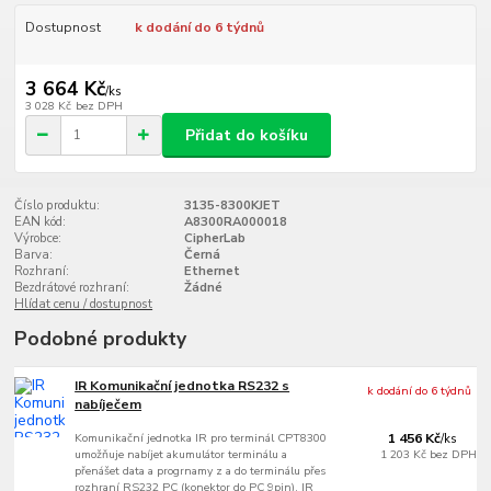
Dostupnost
k dodání do 6 týdnů
3 664 Kč
/
ks
3 028 Kč
bez DPH
Přidat do košíku
Číslo produktu:
3135-8300KJET
EAN kód:
A8300RA000018
Výrobce:
CipherLab
Barva:
Černá
Rozhraní:
Ethernet
Bezdrátové rozhraní:
Žádné
Hlídat cenu / dostupnost
Podobné produkty
IR Komunikační jednotka RS232 s
k dodání do 6 týdnů
nabíječem
Komunikační jednotka IR pro terminál CPT8300
1 456 Kč
/
ks
umožňuje nabíjet akumulátor terminálu a
1 203 Kč
bez DPH
přenášet data a progrnamy z a do terminálu přes
rozhraní RS232 PC (konektor do PC 9pin), IR