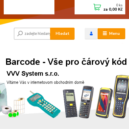
0
ks
+420 472744350
CZK
za
0,00 Kč
Po - Pá 8:00 - 15:00
Hledat
Menu