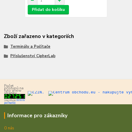
Přidat do košíku
Zboží zařazeno v kategoriích
Terminály a Počítače
Příslušenství CipherLab
Počet
přístupů na
tuto www
stránku:
(zajišťuje
WWW
počítadlo)
Informace pro zákazníky
O nás