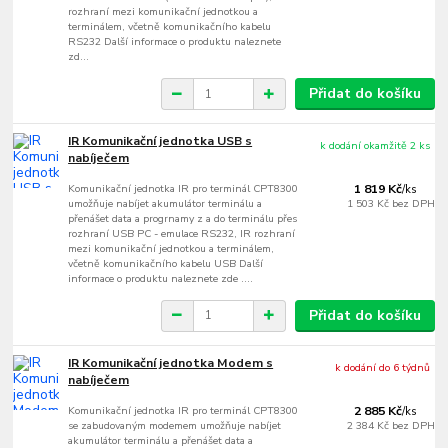
rozhraní mezi komunikační jednotkou a
terminálem, včetně komunikačního kabelu
RS232 Další informace o produktu naleznete
zd...
Přidat do košíku
IR Komunikační jednotka USB s
k dodání okamžitě 2 ks
nabíječem
Komunikační jednotka IR pro terminál CPT8300
1 819 Kč
/
ks
umožňuje nabíjet akumulátor terminálu a
1 503 Kč
bez DPH
přenášet data a progrnamy z a do terminálu přes
rozhraní USB PC - emulace RS232, IR rozhraní
mezi komunikační jednotkou a terminálem,
včetně komunikačního kabelu USB Další
informace o produktu naleznete zde ....
Přidat do košíku
IR Komunikační jednotka Modem s
k dodání do 6 týdnů
nabíječem
Komunikační jednotka IR pro terminál CPT8300
2 885 Kč
/
ks
se zabudovaným modemem umožňuje nabíjet
2 384 Kč
bez DPH
akumulátor terminálu a přenášet data a