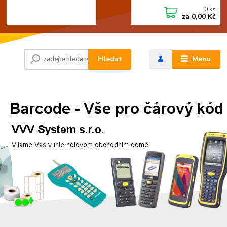
0
ks
+420 472744350
CZK
za
0,00 Kč
Po - Pá 8:00 - 15:00
Hledat
Menu