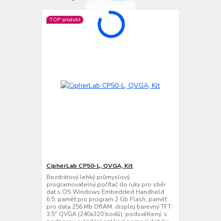
TOP produkt
CipherLab CP50-L, QVGA, Kit
Bezdrátový lehký průmyslový
programovatelný počítač do ruky pro sběr
dat s OS Windows Embedded Handheld
6.5, paměť pro program 2 Gb Flash, paměť
pro data 256 Mb DRAM, displej barevný TFT
3.5" QVGA (240x320 bodů), podsvětlený, s