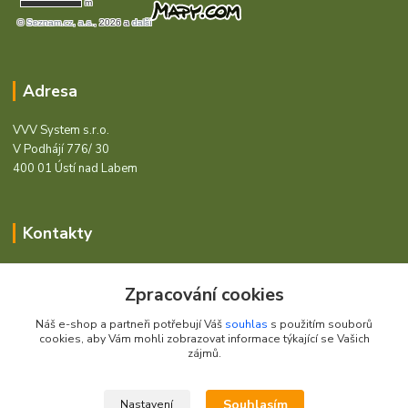
Adresa
VVV System s.r.o.
V Podhájí 776/ 30
400 01 Ústí nad Labem
Kontakty
Barcode - Vše pro čárový kód.
Zpracování cookies
+420 472744350
Náš e-shop a partneři potřebují Váš
souhlas
s použitím souborů
Po - Pá 8:00 - 15:00
cookies, aby Vám mohli zobrazovat informace týkající se Vašich
zájmů.
obchod@vvvsystem.cz
Souhlasím
Nastavení