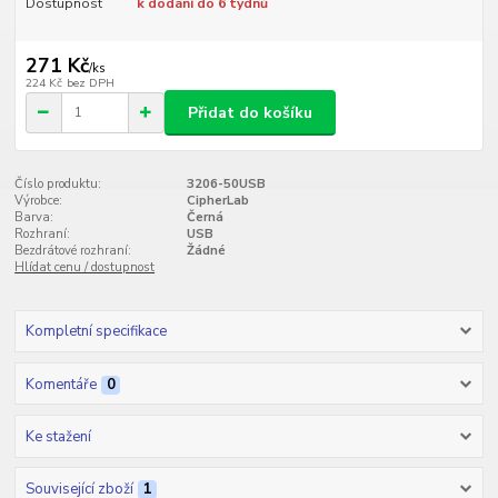
Dostupnost
k dodání do 6 týdnů
271 Kč
/
ks
224 Kč
bez DPH
Přidat do košíku
Číslo produktu:
3206-50USB
Výrobce:
CipherLab
Barva:
Černá
Rozhraní:
USB
Bezdrátové rozhraní:
Žádné
Hlídat cenu / dostupnost
Kompletní specifikace
Komentáře
0
Ke stažení
Související zboží
1