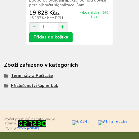
podporou ovládání aplikací pomocí dotyku
pera, vibrační signalizace, Sam...
19 828 Kč
k dodání okamžitě
/
ks
1 ks
16 387 Kč
bez DPH
Přidat do košíku
Zboží zařazeno v kategoriích
Terminály a Počítače
Příslušenství CipherLab
Počet přístupů na tuto www
stránku:
(zajišťuje
WWW počítadlo)