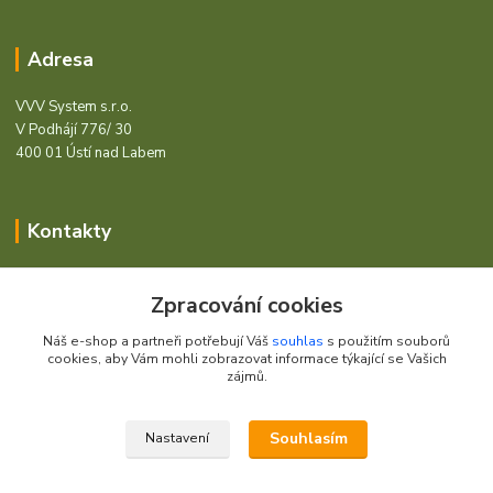
Adresa
VVV System s.r.o.
V Podhájí 776/ 30
400 01 Ústí nad Labem
Kontakty
Barcode - Vše pro čárový kód.
Zpracování cookies
+420 472744350
Náš e-shop a partneři potřebují Váš
souhlas
s použitím souborů
Po - Pá 8:00 - 15:00
cookies, aby Vám mohli zobrazovat informace týkající se Vašich
zájmů.
obchod@vvvsystem.cz
Souhlasím
Nastavení