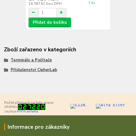
1 ks
16 387 Kč
bez DPH
Přidat do košíku
Zboží zařazeno v kategoriích
Terminály a Počítače
Příslušenství CipherLab
Počet přístupů na tuto www
stránku:
(zajišťuje
WWW počítadlo)
Informace pro zákazníky