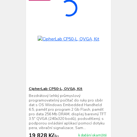
CipherLab CP50-L, QVGA, Kit
Bezdrátový lehký průmyslový
programovatelný počítač do ruky pro sběr
dat s OS Windows Embedded Handheld
6.5, paměť pro program 2 Gb Flash, paměť
pro data 256 Mb DRAM, displej barevný TFT
3.5" QVGA (240x320 bodů), podsvětlený, s
podporou ovládání aplikací pomocí dotyku
pera, vibrační signalizace, Sam...
19 828 Kč
k dodání okamžitě
/
ks