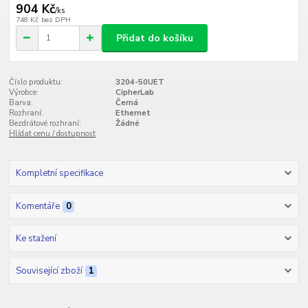
904 Kč
/
ks
748 Kč
bez DPH
Přidat do košíku
Číslo produktu:
3204-50UET
Výrobce:
CipherLab
Barva:
Černá
Rozhraní:
Ethernet
Bezdrátové rozhraní:
Žádné
Hlídat cenu / dostupnost
Kompletní specifikace
Komentáře
0
Ke stažení
Související zboží
1