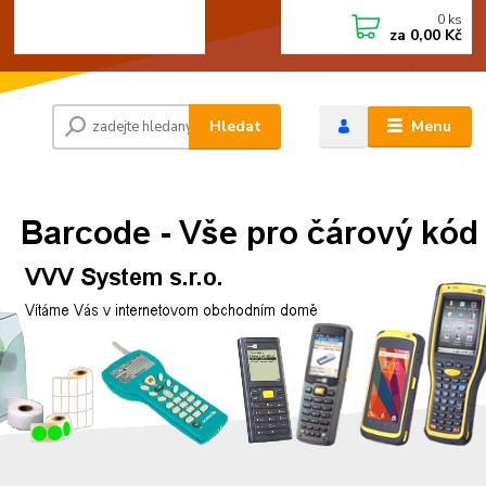
0
ks
+420 472744350
CZK
za
0,00 Kč
Po - Pá 8:00 - 15:00
Hledat
Menu