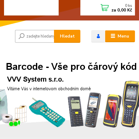
0
ks
+420 472744350
CZK
za
0,00 Kč
Po - Pá 8:00 - 15:00
Hledat
Menu