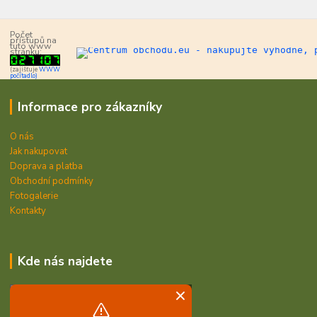
Počet
přístupů na
tuto www
stránku:
(zajišťuje
WWW
počítadlo)
Informace pro zákazníky
O nás
Jak nakupovat
Doprava a platba
Obchodní podmínky
Fotogalerie
Kontakty
Kde nás najdete