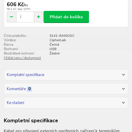
606 Kč
/
ks
501 Kč
bez DPH
Přidat do košíku
Číslo produktu:
3141-8400USC
Výrobce:
CipherLab
Barva:
Černá
Rozhraní:
USB
Bezdrátové rozhraní:
Žádné
Hlídat cenu / dostupnost
Kompletní specifikace
Komentáře
0
Ke stažení
Kompletní specifikace
Kabel pro připojení externích periferních zařízení k terminálům