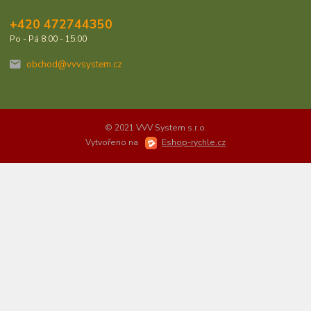
+420 472744350
Po - Pá 8:00 - 15:00
obchod@vvvsystem.cz
© 2021 VVV System s.r.o.
Vytvořeno na
Eshop-rychle.cz