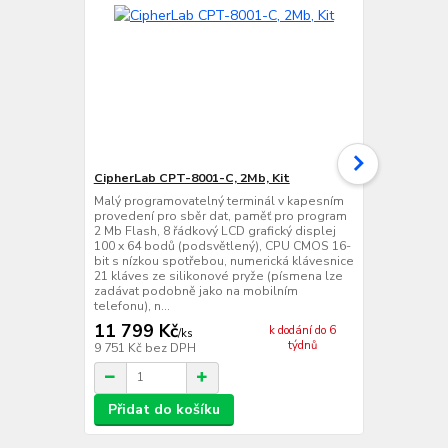
CipherLab CPT-8001-C, 2Mb, Kit
CipherLab C
Malý programovatelný terminál v kapesním
Lehký průmy
provedení pro sběr dat, paměť pro program
pro sběr dat
2 Mb Flash, 8 řádkový LCD grafický displej
8 řádkový LC
100 x 64 bodů (podsvětlený), CPU CMOS 16-
(podsvětlený
bit s nízkou spotřebou, numerická klávesnice
spotřebou, n
21 kláves ze silikonové pryže (písmena lze
ze silikonov
zadávat podobně jako na mobilním
podobně jako
telefonu), n...
napájení -...
11 799 Kč
12 274 
k dodání do 6
/
ks
týdnů
9 751 Kč
bez DPH
10 144 Kč
be
Přidat do košíku
Přidat d