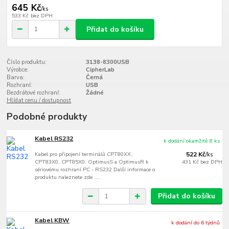
645 Kč
/
ks
533 Kč
bez DPH
Přidat do košíku
Číslo produktu:
3138-8300USB
Výrobce:
CipherLab
Barva:
Černá
Rozhraní:
USB
Bezdrátové rozhraní:
Žádné
Hlídat cenu / dostupnost
Podobné produkty
Kabel RS232
k dodání okamžitě 8 ks
Kabel pro připojení terminálů CPT80XX,
522 Kč
/
ks
CPT83X0, CPT85X0, OptimusS a OptimusR k
431 Kč
bez DPH
sériovému rozhraní PC - RS232 Další informace o
produktu naleznete zde ....
Přidat do košíku
Kabel KBW
k dodání do 6 týdnů