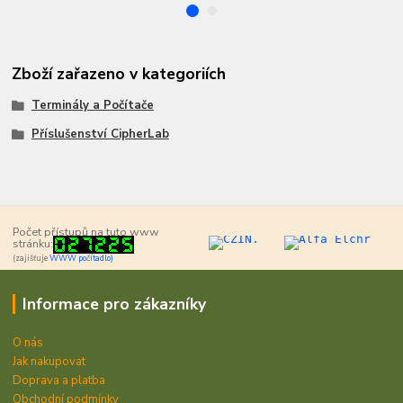
Zboží zařazeno v kategoriích
Terminály a Počítače
Příslušenství CipherLab
Počet přístupů na tuto www
stránku:
(zajišťuje
WWW počítadlo)
Informace pro zákazníky
O nás
Jak nakupovat
Doprava a platba
Obchodní podmínky