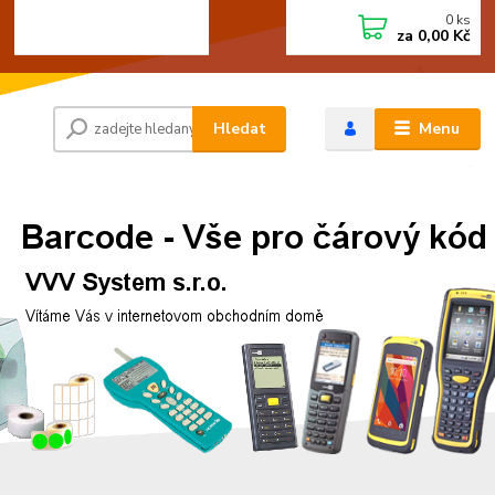
0
ks
+420 472744350
CZK
za
0,00 Kč
Po - Pá 8:00 - 15:00
Hledat
Menu