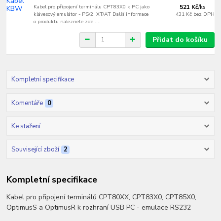
Kabel pro připojení terminálu CPT83X0 k PC jako
521 Kč
/
ks
klávesový emulátor - PS/2, XT/AT Další informace
431 Kč
bez DPH
o produktu naleznete zde ....
Přidat do košíku
Kompletní specifikace
Komentáře
0
Ke stažení
Související zboží
2
Kompletní specifikace
Kabel pro připojení terminálů CPT80XX, CPT83X0, CPT85X0,
OptimusS a OptimusR k rozhraní USB PC - emulace RS232