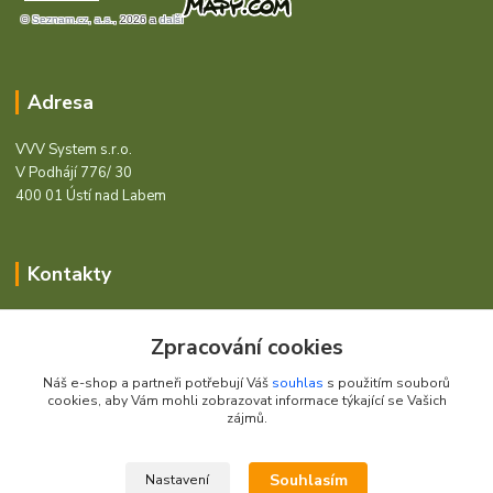
Adresa
VVV System s.r.o.
V Podhájí 776/ 30
400 01 Ústí nad Labem
Kontakty
Barcode - Vše pro čárový kód.
Zpracování cookies
+420 472744350
Náš e-shop a partneři potřebují Váš
souhlas
s použitím souborů
Po - Pá 8:00 - 15:00
cookies, aby Vám mohli zobrazovat informace týkající se Vašich
zájmů.
obchod@vvvsystem.cz
Souhlasím
Nastavení