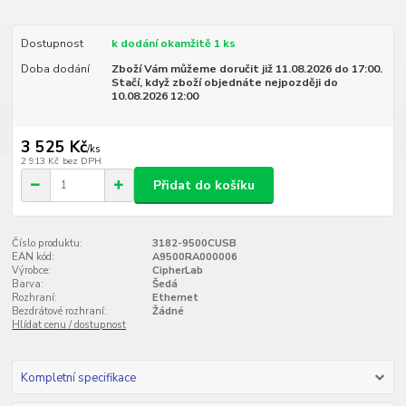
Dostupnost
k dodání okamžitě 1 ks
Doba dodání
Zboží Vám můžeme doručit již 11.08.2026 do 17:00.
Stačí, když zboží objednáte nejpozději do
10.08.2026 12:00
3 525 Kč
/
ks
2 913 Kč
bez DPH
Přidat do košíku
Číslo produktu:
3182-9500CUSB
EAN kód:
A9500RA000006
Výrobce:
CipherLab
Barva:
Šedá
Rozhraní:
Ethernet
Bezdrátové rozhraní:
Žádné
Hlídat cenu / dostupnost
Kompletní specifikace