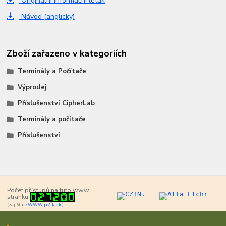
Originální informační leták
Návod (anglicky)
Zboží zařazeno v kategoriích
Terminály a Počítače
Výprodej
Příslušenství CipherLab
Terminály a počítače
Příslušenství
Počet přístupů na tuto www
stránku:
(zajišťuje
WWW počítadlo)