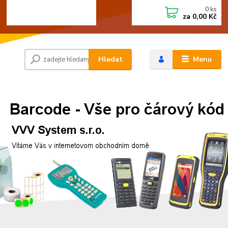
0
ks
+420 472744350
CZK
za
0,00 Kč
Po - Pá 8:00 - 15:00
Hledat
Menu