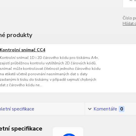
Číslo p
Hlídat 
é produkty
Kontrolní snímač CC4
Kontrolní snímač 1D i 2D čárového kódu pro tiskárnu A4+,
zajistí průběžnou kontrolu vytištěných 2D čárových kódů,
snímač může kontrolovat čitelnost jednoho čárového kódu
na etiketě včetně porovnání nasnímaných dat s daty
zadanými k tisku do tiskárny, v případě sejmutí chybných
dat z čárového kódu ne...
etní specifikace
Komentáře
0
tní specifikace