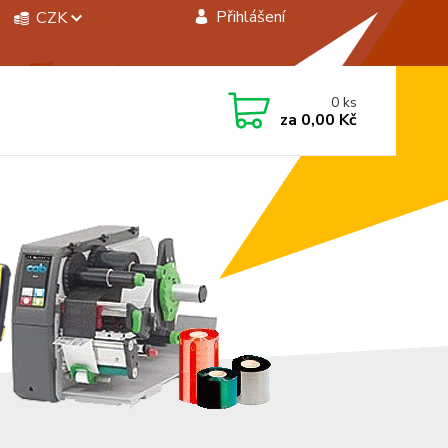
Přihlášení
CZK
 si rady? Zavolejte.
0
ks
 472744350
za
0,00 Kč
á 8:00 - 15:00