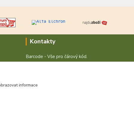
Kontakty
Barcode - Vše pro čárový kód.
+420 472744350
Po - Pá 8:00 - 15:00
obrazovat informace
obchod@vvvsystem.cz