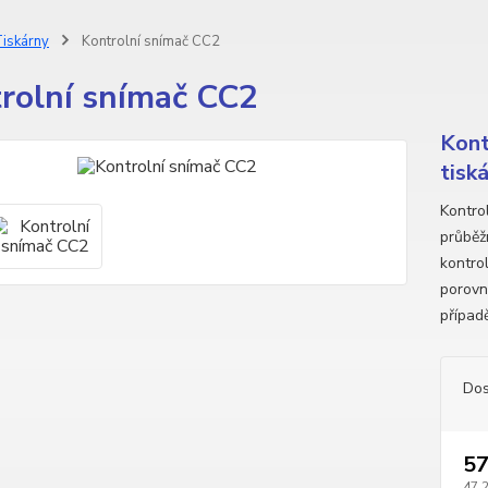
iskárny
Kontrolní snímač CC2
rolní snímač CC2
Kont
tisk
Kontro
průběž
kontro
porovn
případ
Dos
57
47 