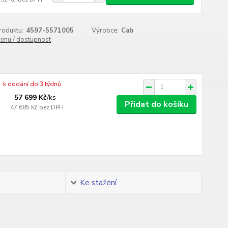
roduktu:
4597-5571005
Výrobce:
Cab
cenu / dostupnost
k dodání do 3 týdnů
57 699 Kč
/
ks
Přidat do košíku
47 685 Kč
bez DPH
Ke stažení