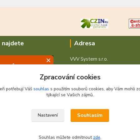
 najdete
Adresa
VVV System s.r.o.
V Podhájí 776/ 30
400 01 Ústí nad Labem
Zpracování cookies
eři potřebují Váš
souhlas
s použitím souborů cookies, aby Vám mohli z
týkající se Vašich zájmů.
Souhlasím
Nastavení
Souhlas můžete odmítnout
zde
.