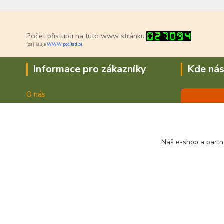
Počet přístupů na tuto www stránku:
(zajišťuje
WWW počítadlo)
Informace pro zákazníky
Kde nás
O nás
Jak nakupovat
Doprava a platba
Obchodní podmínky
Náš e-shop a partn
Fotogalerie
Kontakty