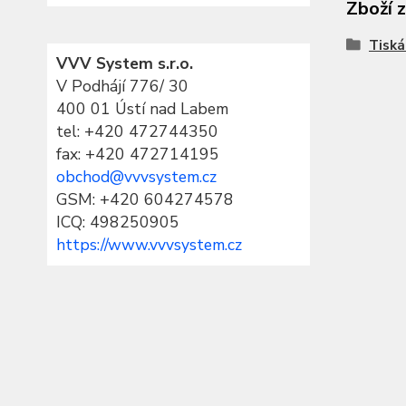
Zboží 
Tiská
VVV System s.r.o.
V Podhájí 776/ 30
400 01 Ústí nad Labem
tel:
+420 472744350
fax: +420 472714195
obchod@vvvsystem.cz
GSM: +420 604274578
ICQ: 498250905
https://www.vvvsystem.cz