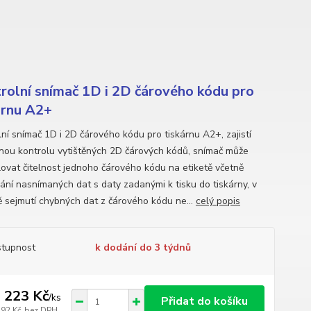
rolní snímač 1D i 2D čárového kódu pro
árnu A2+
lní snímač 1D i 2D čárového kódu pro tiskárnu A2+, zajistí
nou kontrolu vytištěných 2D čárových kódů, snímač může
lovat čitelnost jednoho čárového kódu na etiketě včetně
ání nasnímaných dat s daty zadanými k tisku do tiskárny, v
ě sejmutí chybných dat z čárového kódu ne...
celý popis
tupnost
k dodání do 3 týdnů
 223 Kč
/
ks
Přidat do košíku
292 Kč
bez DPH