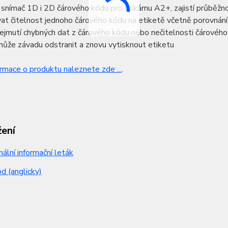
 snímač 1D i 2D čárového kódu pro tiskárnu A2+, zajistí průběž
at čitelnost jednoho čárového kódu na etiketě včetně porovnání 
ejmutí chybných dat z čárového kódu nebo nečitelnosti čárového
ůže závadu odstranit a znovu vytisknout etiketu
ormace o produktu naleznete zde ...
.
žení
nální informační leták
 (anglicky)