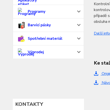
Kontrolní
kontrolov
Programy
případě s
obsluha m
Barvící pásky
Další inf
Spotřební materiál
Výprodej
Ke sta
Origi
Návod
KONTAKTY