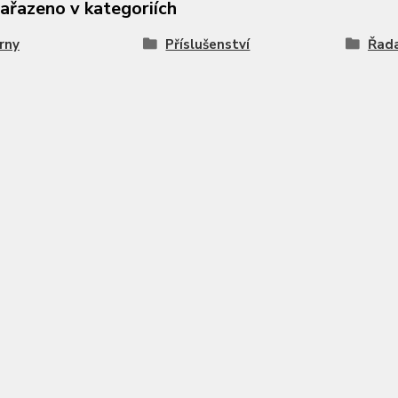
zařazeno v kategoriích
rny
Příslušenství
Řad