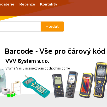
ogalerie
Recenze
Kontakty
Nevíte
Hledat
+420
Po - P