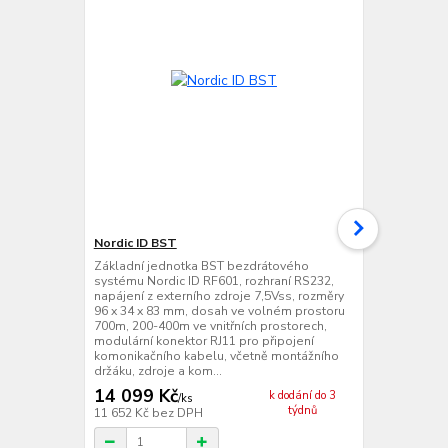
Nordic ID BST
Nordic ID B
Základní jednotka BST bezdrátového
Základní je
systému Nordic ID RF601, rozhraní RS232,
síťovým ada
napájení z externího zdroje 7,5Vss, rozměry
systému Nord
96 x 34 x 83 mm, dosah ve volném prostoru
RS232, napáj
700m, 200-400m ve vnitřních prostorech,
rozměry 96 x
modulární konektor RJ11 pro připojení
prostoru 700
komonikačního kabelu, včetně montážního
prostorech, 
držáku, zdroje a kom...
pro připojení.
14 099 Kč
14 520 
k dodání do 3
/
ks
týdnů
11 652 Kč
bez DPH
12 000 Kč
be