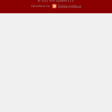
© 2021 VVV System s.r.o.
Vytvořeno na
Eshop-rychle.cz