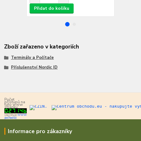
Přidat do košíku
Přidat d
Zboží zařazeno v kategoriích
Terminály a Počítače
Příslušenství Nordic ID
Počet
přístupů na
tuto www
stránku:
(zajišťuje
WWW
počítadlo)
Informace pro zákazníky