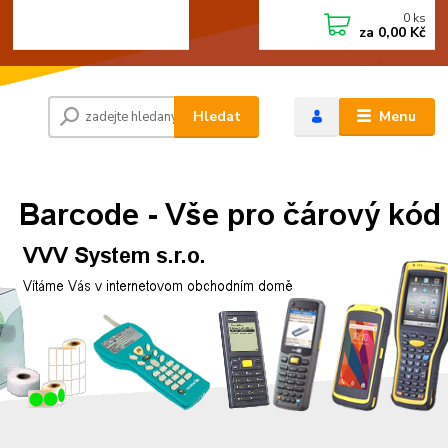
0
ks
+420 472744350
CZK
za
0,00 Kč
Po - Pá 8:00 - 15:00
Hledat
Menu