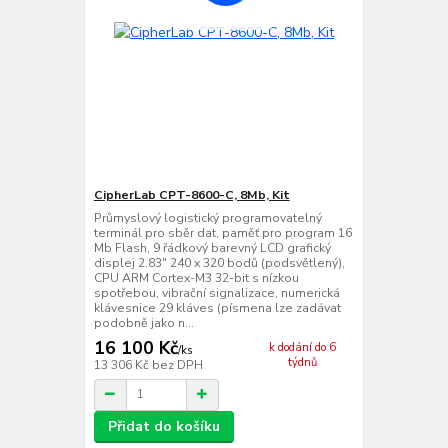
CipherLab CPT-8600-C, 8Mb, Kit
Průmyslový logistický programovatelný
terminál pro sběr dat, paměť pro program 16
Mb Flash, 9 řádkový barevný LCD grafický
displej 2.83" 240 x 320 bodů (podsvětlený),
CPU ARM Cortex-M3 32-bit s nízkou
spotřebou, vibrační signalizace, numerická
klávesnice 29 kláves (písmena lze zadávat
podobně jako n...
16 100 Kč
k dodání do 6
/
ks
týdnů
13 306 Kč
bez DPH
Přidat do košíku