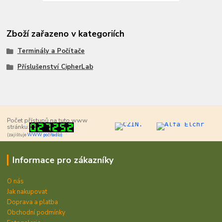
Zboží zařazeno v kategoriích
Terminály a Počítače
Příslušenství CipherLab
Počet přístupů na tuto www
stránku:
(zajišťuje
WWW počítadlo)
Informace pro zákazníky
O nás
Jak nakupovat
Doprava a platba
Obchodní podmínky