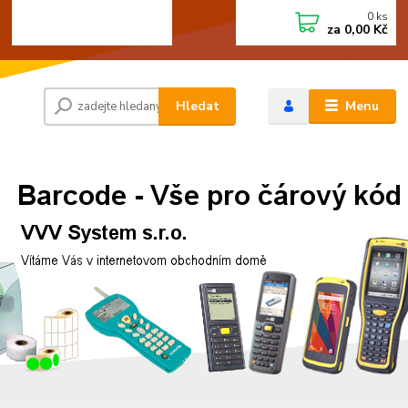
0
ks
+420 472744350
CZK
za
0,00 Kč
Po - Pá 8:00 - 15:00
Hledat
Menu