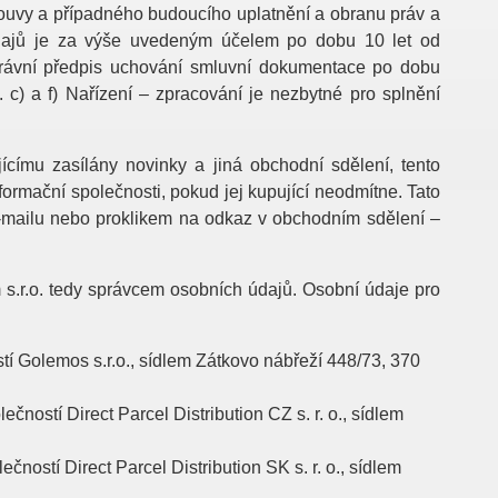
ouvy a případného budoucího uplatnění a obranu práv a
údajů je za výše uvedeným účelem po dobu 10 let od
ý právní předpis uchování smluvní dokumentace po dobu
 c) a f) Nařízení – zpracování je nezbytné pro splnění
ícímu zasílány novinky a jiná obchodní sdělení, tento
ormační společnosti, pokud jej kupující neodmítne. Tato
e-mailu nebo proklikem na odkaz v obchodním sdělení –
s.r.o. tedy správcem osobních údajů. Osobní údaje pro
í Golemos s.r.o., sídlem Zátkovo nábřeží 448/73, 370
ostí Direct Parcel Distribution CZ s. r. o., sídlem
ostí Direct Parcel Distribution SK s. r. o., sídlem