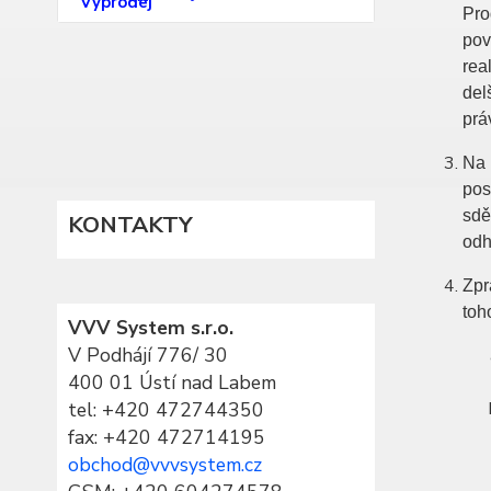
Pro
pov
rea
del
prá
Na 
pos
sdě
KONTAKTY
odh
Zpr
toh
VVV System s.r.o.
V Podhájí 776/ 30
400 01 Ústí nad Labem
tel:
+420 472744350
fax: +420 472714195
obchod@vvvsystem.cz