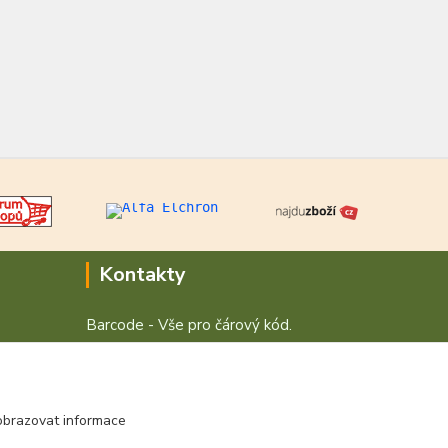
Kontakty
Barcode - Vše pro čárový kód.
+420 472744350
Po - Pá 8:00 - 15:00
obrazovat informace