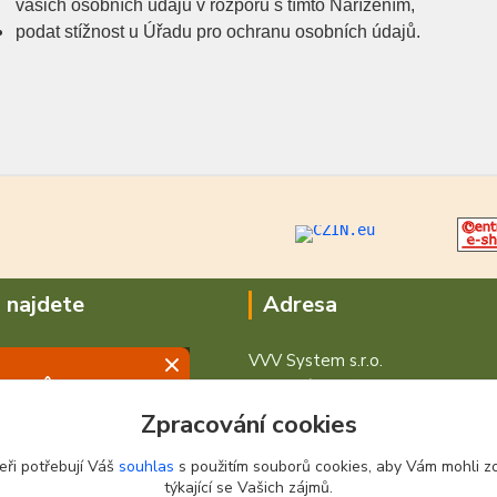
vašich osobních údajů v rozporu s tímto Nařízením,
podat stížnost u Úřadu pro ochranu osobních údajů.
 najdete
Adresa
VVV System s.r.o.
V Podhájí 776/ 30
400 01 Ústí nad Labem
Zpracování cookies
eři potřebují Váš
souhlas
s použitím souborů cookies, aby Vám mohli z
týkající se Vašich zájmů.