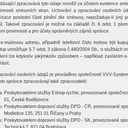
dávající zpracovává tyto údaje rovněž za účelem evidence sml
inností smluvních stran. Uchování a zpracování osobních 
lizace poslední části plnění dle smlouvy, nepožaduje-li jin
ší. Takové zpracování je možné na základě čl. 6 odst. 1 písm.
vní povinnosti a pro účely oprávněných zájmů správce.
e-mailovou adresu, případně telefonní číslo mohou být kupuj
tup umožňuje § 7 odst. 3 zákona č.480/2004 Sb., o službách inf
lení lze kdykoliv jakýmkoliv způsobem – například zasláním 
lásit.
acování osobních údajů je prováděno společností VVV-System 
oto správce zpracovávají také zpracovatelé:
Poskytovatelem služby Eshop-rychle, provozované společnost
01, České Budějovice
Poskytovatelem dopravní služby DPD - ČR, provozované společn
Modletice 135, 251 01 Říčany u Prahy
Poskytovatelem dopravní služby DPD - SK, provozované společn
Technická 7, 821 04 Bratislava