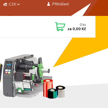
Přihlášení
CZK
 si rady? Zavolejte.
0
ks
 472744350
za
0,00 Kč
á 8:00 - 15:00