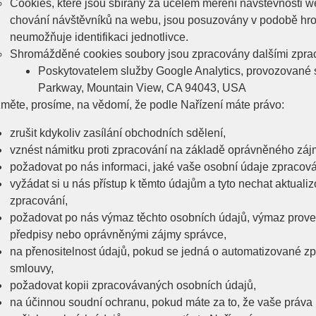
Cookies, které jsou sbírány za účelem měření návštěvnosti webu
chování návštěvníků na webu, jsou posuzovány v podobě hr
neumožňuje identifikaci jednotlivce.
Shromážděné cookies soubory jsou zpracovány dalšími zprac
Poskytovatelem služby Google Analytics, provozované s
Parkway, Mountain View, CA 94043, USA
měte, prosíme, na vědomí, že podle Nařízení máte právo:
zrušit kdykoliv zasílání obchodních sdělení,
vznést námitku proti zpracování na základě oprávněného záj
požadovat po nás informaci, jaké vaše osobní údaje zpraco
vyžádat si u nás přístup k těmto údajům a tyto nechat aktual
zpracování,
požadovat po nás výmaz těchto osobních údajů, výmaz prove
předpisy nebo oprávněnými zájmy správce,
na přenositelnost údajů, pokud se jedná o automatizované z
smlouvy,
požadovat kopii zpracovávaných osobních údajů,
na účinnou soudní ochranu, pokud máte za to, že vaše práva