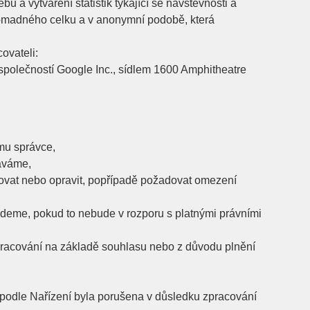
 a vytváření statistik týkající se návštěvnosti a
omadného celku a v anonymní podobě, která
ovateli:
polečností Google Inc., sídlem 1600 Amphitheatre
mu správce,
váváme,
izovat nebo opravit, popřípadě požadovat omezení
deme, pokud to nebude v rozporu s platnými právními
pracování na základě souhlasu nebo z důvodu plnění
 podle Nařízení byla porušena v důsledku zpracování