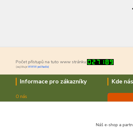
Počet přístupů na tuto www stránku:
(zajišťuje
WWW počítadlo)
Informace pro zákazníky
Kde nás
O nás
Jak nakupovat
Doprava a platba
Obchodní podmínky
Náš e-shop a partn
Fotogalerie
Kontakty