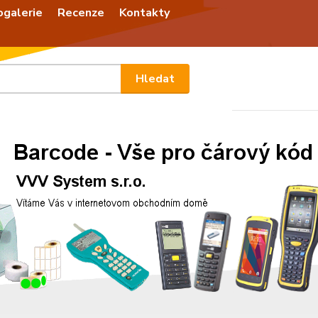
ogalerie
Recenze
Kontakty
Nevíte
Hledat
+420
Po - P