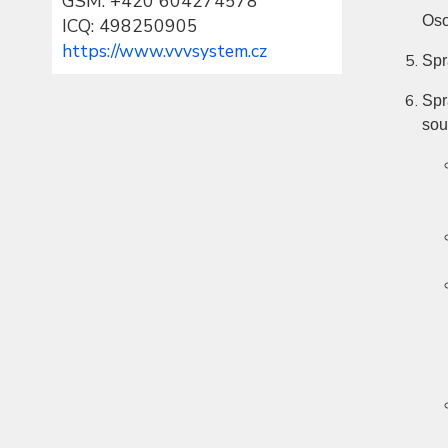
GSM: +420 604274578
Oso
ICQ: 498250905
https://www.vvvsystem.cz
Spr
Spr
sou