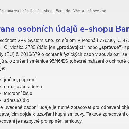
chrana osobních údajů e-shopu Barcode - Vše pro čárový kód
ana osobních údajů e-shopu Bar
lečnost VVV-System s.r.o. se sídlem V Podhájí 776/30, IČ 4
íl C, vložka 2780 (dále jen
„prodávající“
nebo
„správce“
) z
y (EU) č. 2016/679 o ochraně fyzických osob v souvislosti s
jů a o zrušení směrnice 95/46/ES (obecné nařízení o ochraně 
je:
jméno, příjmení
e-mailovou adresu
telefonní číslo
adresu/sídlo
e uvedené osobní údaje je nutné zpracovat pro odbavení obj
dávajícím dojde k uzavření kupní smlouvy. Takové zpracování os
acování je nezbytné pro splnění smlouvy.