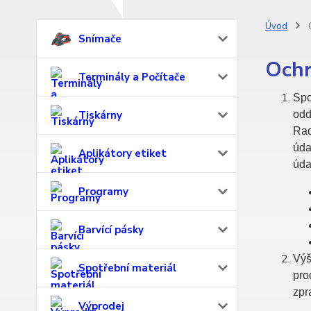
Úvod
O
Snímače
Ochr
Terminály a Počítače
Spo
Tiskárny
odd
Rad
úda
Aplikátory etiket
úda
Programy
Barvící pásky
Výš
Spotřební materiál
pro
zpr
Výprodej