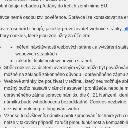
bní údaje nebudou předány do třetích zemí mimo EU.
ávce nemá osobu tzv. pověřence. Správce lze kontaktovat na 
ávce osobních údajů, jakožto provozovatel webové stránky
ht
bory cookies, které jsou zde užity za účelem:
měření návštěvnosti webových stránek a vytváření statis
webových stránkách
základní funkčnosti webových stránek
Sběr cookies za účelem uvedeným výše může být považováno
možné na základě zákonného důvodu - oprávněného zájmu sprá
Webové stránky lze používat i v režimu, který neumožňuje sbí
možný buďto nastavit v rámci nastavení prohlížeče, nebo je 
oprávněného zájmu správce námitku dle čl. 21 Nařízení, která
námitka bude vyhodnocena bezodkladně. Cookies nezbytné 
nezbytně nutnou pro fungování webu.
Vznese-li návštěvník námitku proti zpracování technických c
nelze v takovém případě zaručit plnou funkčnost a kompatibil