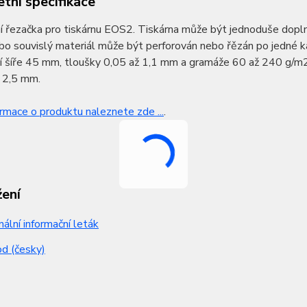
tní specifikace
í řezačka pro tiskárnu EOS2. Tiskárna může být jednoduše dopln
bo souvislý materiál může být perforován nebo řězán po jedné ka
 šíře 45 mm, tloušky 0,05 až 1,1 mm a gramáže 60 až 240 g/m2.
e 2,5 mm.
ormace o produktu naleznete zde ...
.
žení
nální informační leták
d (česky)