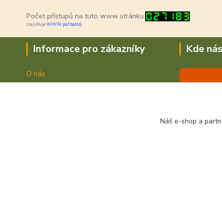
Počet přístupů na tuto www stránku:
(zajišťuje
WWW počítadlo)
Informace pro zákazníky
Kde nás
O nás
Jak nakupovat
Doprava a platba
Obchodní podmínky
Náš e-shop a partn
Fotogalerie
Kontakty
© 2021 VVV System s.r.o.