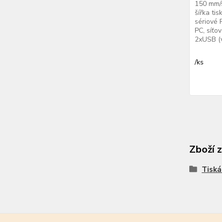
150 mm/s
šířka ti
sériové 
PC, síťo
2xUSB (v
/
ks
Zboží 
Tiská