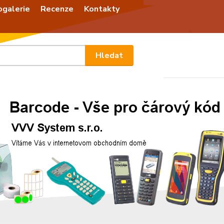
ogalerie
Recenze
Kontakty
Nevíte
Hledat
+420
Po - P