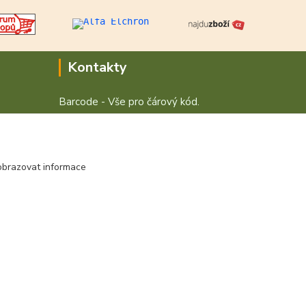
Kontakty
Barcode - Vše pro čárový kód.
+420 472744350
Po - Pá 8:00 - 15:00
obrazovat informace
obchod@vvvsystem.cz
Vytvořeno na
Eshop-rychle.cz