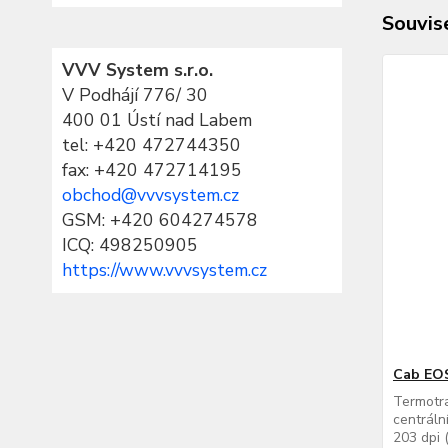
Souvise
VVV System s.r.o.
V Podhájí 776/ 30
400 01 Ústí nad Labem
tel:
+420 472744350
fax: +420 472714195
obchod@vvvsystem.cz
GSM: +420 604274578
ICQ: 498250905
https://www.vvvsystem.cz
Cab EOS
Termotra
centráln
203 dpi 