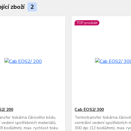
jící zboží
2
TOP produkt
2/ 200
Cab EOS2/ 300
nsfer tiskárna čárového kódu,
Termotransfer tiskárna čárov
í vedení spotřebních materiálů,
centrální vedení spotřebních m
(8 bodů/mm), max. rychlost tisku
300 dpi (12 bodů/mm), max. ryc