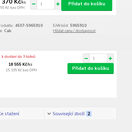
 370 Kč
/
ks
Přidat do košíku
355 Kč
bez DPH
roduktu:
4507-5965910
EAN kód:
5965910
e:
Cab
Hlídat cenu / dostupnost
k dodání do 3 týdnů
18 555 Kč
/
ks
Přidat do košíku
15 335 Kč
bez DPH
Ke stažení
Související zboží
2