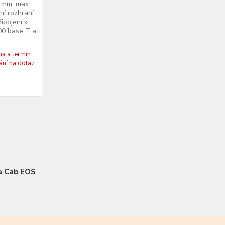
2 mm, max.
ní rozhraní
ipojení k
100 base T a
a a termín
ní na dotaz
a Cab EOS