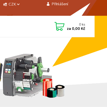
Přihlášení
CZK
 si rady? Zavolejte.
0
ks
 472744350
za
0,00 Kč
á 8:00 - 15:00