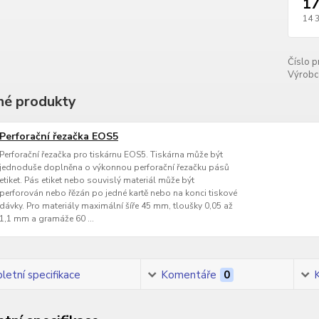
17
14 
Číslo p
Výrobc
é produkty
Perforační řezačka EOS5
Perforační řezačka pro tiskárnu EOS5. Tiskárna může být
jednoduše doplněna o výkonnou perforační řezačku pásů
etiket. Pás etiket nebo souvislý materiál může být
perforován nebo řězán po jedné kartě nebo na konci tiskové
dávky. Pro materiály maximální šíře 45 mm, tloušky 0,05 až
1,1 mm a gramáže 60 ...
etní specifikace
Komentáře
0