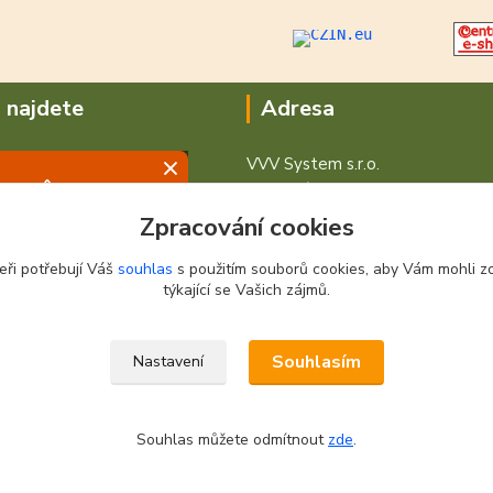
 najdete
Adresa
VVV System s.r.o.
V Podhájí 776/ 30
400 01 Ústí nad Labem
Zpracování cookies
eři potřebují Váš
souhlas
s použitím souborů cookies, aby Vám mohli z
týkající se Vašich zájmů.
Souhlasím
Nastavení
Souhlas můžete odmítnout
zde
.