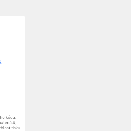
ého kódu,
ateriálů,
hlost tisku