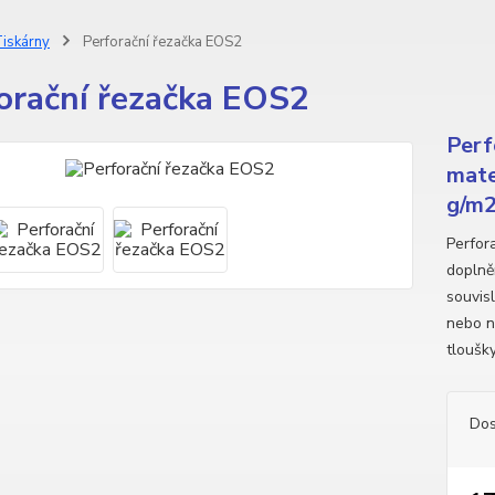
iskárny
Perforační řezačka EOS2
orační řezačka EOS2
Perf
mate
g/m2
Perfor
doplně
souvis
nebo n
tloušk
Dos