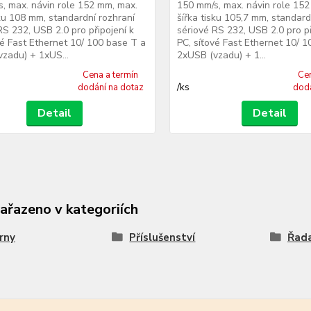
, max. návin role 152 mm, max.
150 mm/s, max. návin role 15
sku 108 mm, standardní rozhraní
šířka tisku 105,7 mm, standard
RS 232, USB 2.0 pro připojení k
sériové RS 232, USB 2.0 pro př
vé Fast Ethernet 10/ 100 base T a
PC, síťové Fast Ethernet 10/ 
zadu) + 1xUS...
2xUSB (vzadu) + 1...
Cena a termín
Cen
/
ks
dodání na dotaz
dodá
Detail
Detail
zařazeno v kategoriích
rny
Příslušenství
Řad