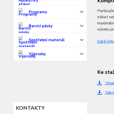
Komple
Perforačn
Programy
etiket ne
maximální
Barvící pásky
výseku j
Spotřební materiál
Další inf
Výprodej
Ke sta
Origi
Návo
KONTAKTY