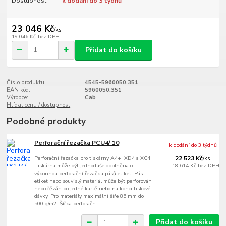
Dostupnost
k dodání do 3 týdnů
23 046 Kč
/
ks
19 046 Kč
bez DPH
Přidat do košíku
Číslo produktu:
4545-5960050.351
EAN kód:
5960050.351
Výrobce:
Cab
Hlídat cenu / dostupnost
Podobné produkty
Perforační řezačka PCU4/ 10
k dodání do 3 týdnů
Perforační řezačka pro tiskárny A4+, XD4 a XC4.
22 523 Kč
/
ks
Tiskárna může být jednoduše doplněna o
18 614 Kč
bez DPH
výkonnou perforační řezačku pásů etiket. Pás
etiket nebo souvislý materiál může být perforován
nebo řězán po jedné kartě nebo na konci tiskové
dávky. Pro materiály maximální šíře 85 mm do
500 g/m2. Šířka perforačn...
Přidat do košíku