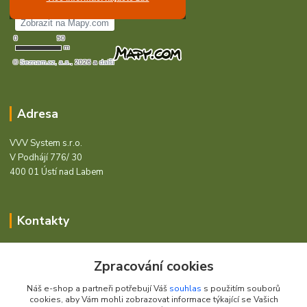
Adresa
VVV System s.r.o.
V Podhájí 776/ 30
400 01 Ústí nad Labem
Kontakty
Barcode - Vše pro čárový kód.
Zpracování cookies
+420 472744350
Náš e-shop a partneři potřebují Váš
souhlas
s použitím souborů
Po - Pá 8:00 - 15:00
cookies, aby Vám mohli zobrazovat informace týkající se Vašich