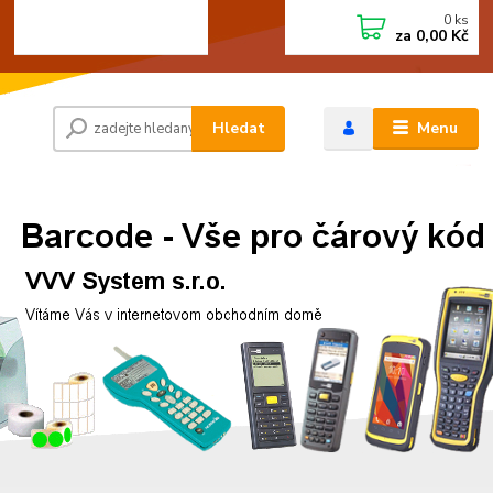
0
ks
+420 472744350
CZK
za
0,00 Kč
Po - Pá 8:00 - 15:00
Hledat
Menu