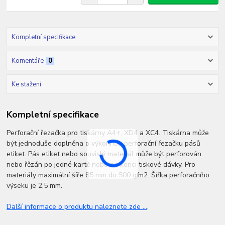
Kompletní specifikace
Komentáře
0
Ke stažení
Kompletní specifikace
Perforační řezačka pro tiskárny A4+, XD4 a XC4. Tiskárna může
být jednoduše doplněna o výkonnou perforační řezačku pásů
etiket. Pás etiket nebo souvislý materiál může být perforován
nebo řězán po jedné kartě nebo na konci tiskové dávky. Pro
materiály maximální šíře 85 mm do 500 g/m2. Šířka perforačního
výseku je 2,5 mm.
Další informace o produktu naleznete zde ...
.