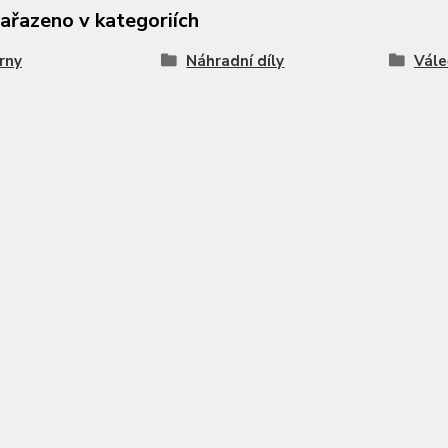
zařazeno v kategoriích
rny
Náhradní díly
Vále