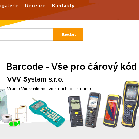
ogalerie
Recenze
Kontakty
Nevíte
Hledat
+420
Po - P