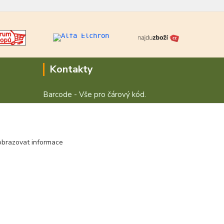
Kontakty
Barcode - Vše pro čárový kód.
+420 472744350
Po - Pá 8:00 - 15:00
obrazovat informace
obchod@vvvsystem.cz