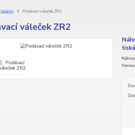
iskárny
Podávací váleček ZR2
vací váleček ZR2
Náhr
tisk
Náhrad
Hermes
Dos
Dob