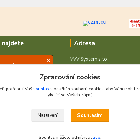
 najdete
Adresa
VVV System s.r.o.
V Podhájí 776/ 30
400 01 Ústí nad Labem
Zpracování cookies
eři potřebují Váš
souhlas
s použitím souborů cookies, aby Vám mohli z
týkající se Vašich zájmů.
Souhlasím
Nastavení
Souhlas můžete odmítnout
zde
.