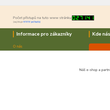
Počet přístupů na tuto www stránku:
(zajišťuje
WWW počítadlo)
Informace pro zákazníky
Kde nás
O nás
Jak nakupovat
Doprava a platba
Obchodní podmínky
Náš e-shop a partn
Fotogalerie
Kontakty