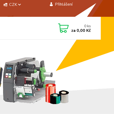
Přihlášení
CZK
 si rady? Zavolejte.
0
ks
 472744350
za
0,00 Kč
á 8:00 - 15:00