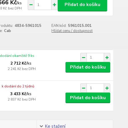
666 Kč
/
ks
Přidat do košíku
03 Kč
bez DPH
roduktu:
4834-5961015
EAN kód:
5961015.001
e:
Cab
Hlídat cenu / dostupnost
 dodání okamžitě 9 ks
2 712 Kč
/
ks
Přidat do košíku
2 241 Kč
bez DPH
k dodání do 2 týdnů
3 433 Kč
/
ks
Přidat do košíku
2 837 Kč
bez DPH
Ke stažení