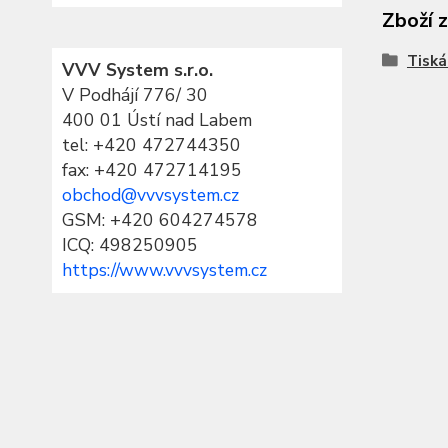
Zboží 
Tiská
VVV System s.r.o.
V Podhájí 776/ 30
400 01 Ústí nad Labem
tel:
+420 472744350
fax: +420 472714195
obchod@vvvsystem.cz
GSM: +420 604274578
ICQ: 498250905
https://www.vvvsystem.cz