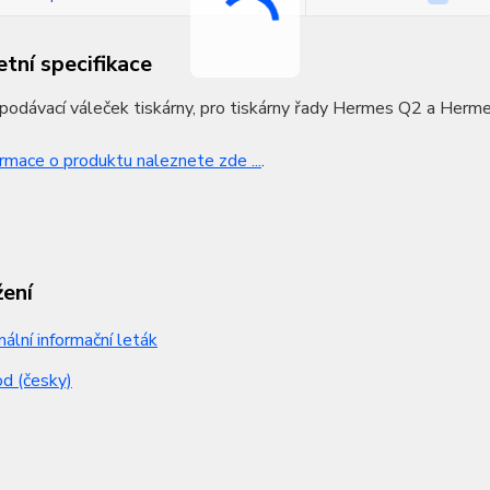
tní specifikace
podávací váleček tiskárny, pro tiskárny řady Hermes Q2 a Herm
ormace o produktu naleznete zde ...
.
žení
nální informační leták
d (česky)