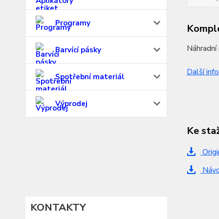
Programy
Komple
Náhradní 
Barvící pásky
Další inf
Spotřební materiál
Výprodej
Ke sta
Origi
Návo
KONTAKTY