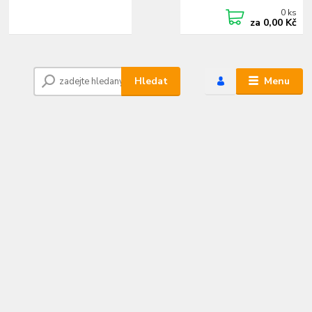
0
ks
+420 472744350
CZK
za
0,00 Kč
Po - Pá 8:00 - 15:00
Hledat
Menu