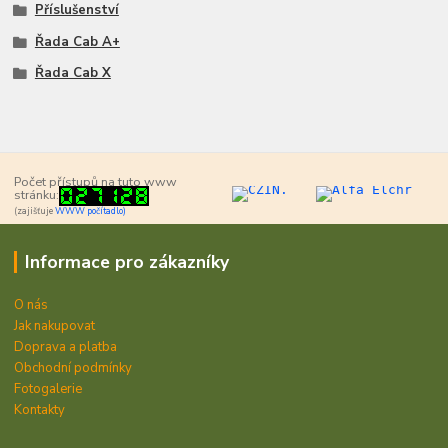
Příslušenství
Řada Cab A+
Řada Cab X
Počet přístupů na tuto www
stránku:
(zajišťuje
WWW počítadlo)
Informace pro zákazníky
O nás
Jak nakupovat
Doprava a platba
Obchodní podmínky
Fotogalerie
Kontakty