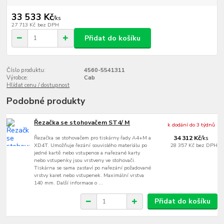
33 533 Kč
/
ks
27 713 Kč
bez DPH
Přidat do košíku
Číslo produktu:
4560-5541311
Výrobce:
Cab
Hlídat cenu / dostupnost
Podobné produkty
Řezačka se stohovačem ST4/ M
k dodání do 3 týdnů
Řezačka se stohovačem pro tiskárny řady A4+M a
34 312 Kč
/
ks
XD4T. Umožňuje řezání souvislého materiálu po
28 357 Kč
bez DPH
jedné kartě nebo vstupence a nařezané karty
nebo vstupenky jsou vrstveny ve stohovači.
Tiskárna se sama zastaví po nařezání požadované
vrstvy karet nebo vstupenek. Maximální vrstva
140 mm. Další informace o ...
Přidat do košíku