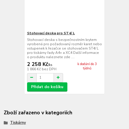
Stohovací deska pro ST4/ L
Stohovací deska s bezpečnostním krytem
vyrobená pro požadovaný rozměr karet nebo
vstupenek k řezačce se stohovačem ST4/ L
pro tiskárny řady A4+ a XC4 Další informace
o produktu naleznete zde ....
2 258 Kč
k dodání do 3
/
ks
týdnů
1 866 Kč
bez DPH
Přidat do košíku
Zboží zařazeno v kategoriích
Tiskárny