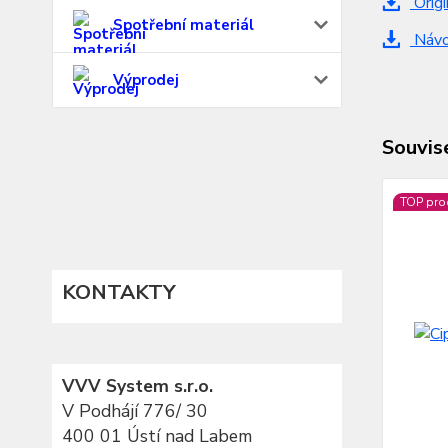
Origi
Spotřební materiál
Návod
Výprodej
Souvise
TOP pro
KONTAKTY
VVV System s.r.o.
V Podhájí 776/ 30
400 01 Ústí nad Labem