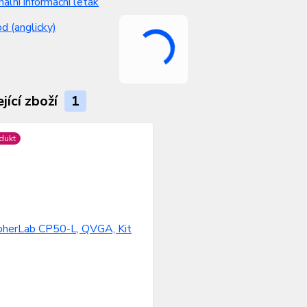
nální informační leták
 (anglicky)
jící zboží
1
dukt