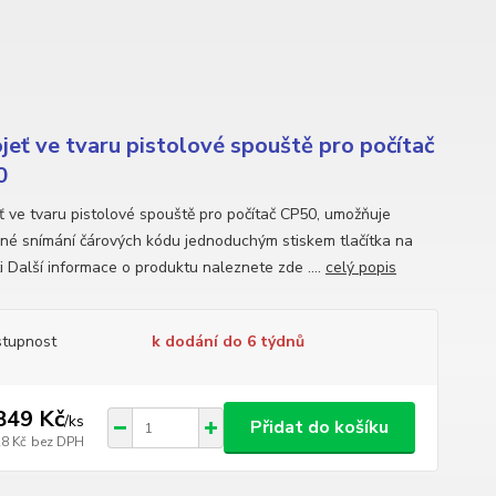
jeť ve tvaru pistolové spouště pro počítač
0
ť ve tvaru pistolové spouště pro počítač CP50, umožňuje
né snímání čárových kódu jednoduchým stiskem tlačítka na
i Další informace o produktu naleznete zde ....
celý popis
tupnost
k dodání do 6 týdnů
849 Kč
/
ks
Přidat do košíku
28 Kč
bez DPH