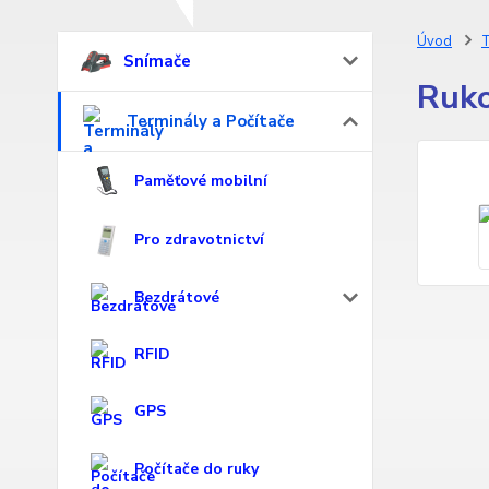
Úvod
T
Snímače
Ruko
Terminály a Počítače
Paměťové mobilní
Pro zdravotnictví
Bezdrátové
RFID
GPS
Počítače do ruky