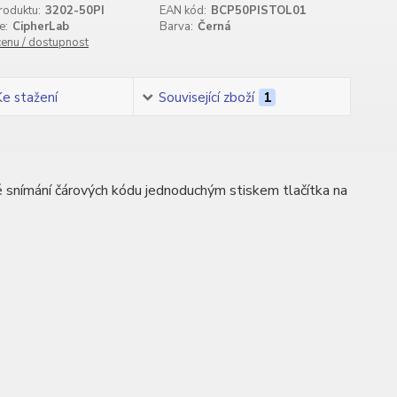
roduktu:
3202-50PI
EAN kód:
BCP50PISTOL01
e:
CipherLab
Barva:
Černá
cenu / dostupnost
Ke stažení
Související zboží
1
 snímání čárových kódu jednoduchým stiskem tlačítka na