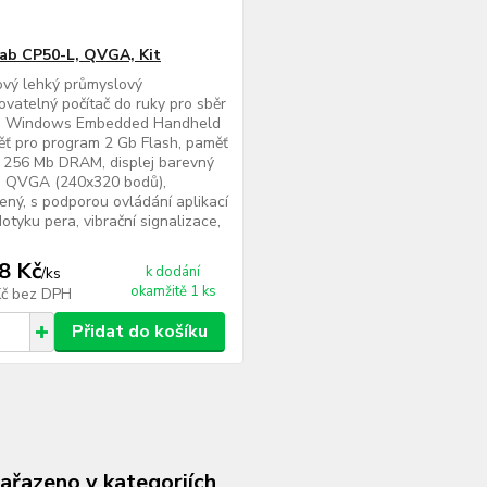
ab CP50-L, QVGA, Kit
ový lehký průmyslový
vatelný počítač do ruky pro sběr
S Windows Embedded Handheld
ěť pro program 2 Gb Flash, paměť
 256 Mb DRAM, displej barevný
" QVGA (240x320 bodů),
ený, s podporou ovládání aplikací
otyku pera, vibrační signalizace,
8 Kč
k dodání
/
ks
okamžitě 1 ks
Kč
bez DPH
Přidat do košíku
zařazeno v kategoriích