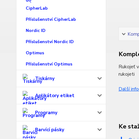
CipherLab
Příslušenství CipherLab
Nordic ID
Kompl
Příslušenství Nordic ID
Optimus
Komple
Příslušenství Optimus
Rukojeť v
rukojeti
Tiskárny
Další inf
Aplikátory etiket
Programy
Ke sta
Barvící pásky