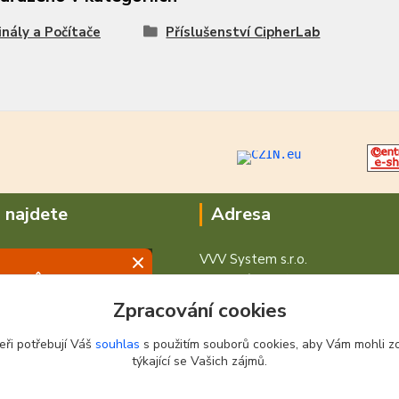
nály a Počítače
Příslušenství CipherLab
 najdete
Adresa
VVV System s.r.o.
V Podhájí 776/ 30
400 01 Ústí nad Labem
Zpracování cookies
eři potřebují Váš
souhlas
s použitím souborů cookies, aby Vám mohli z
týkající se Vašich zájmů.