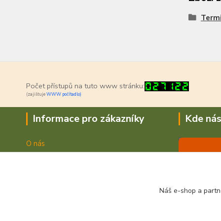
Termi
Počet přístupů na tuto www stránku:
(zajišťuje
WWW počítadlo)
Informace pro zákazníky
Kde nás
O nás
Jak nakupovat
Doprava a platba
Obchodní podmínky
Náš e-shop a partn
Fotogalerie
Kontakty