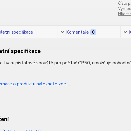
Číslo p
Výrobc
Hlídat 
etní specifikace
Komentáře
0
tní specifikace
e tvaru pistolové spouště pro počítač CP50, umožňuje pohodlné
ormace o produktu naleznete zde ...
.
žení