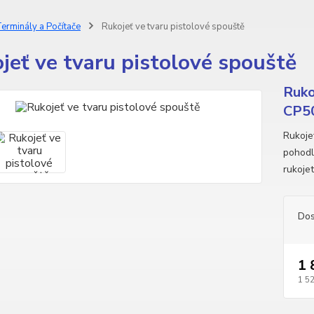
erminály a Počítače
Rukojeť ve tvaru pistolové spouště
jeť ve tvaru pistolové spouště
Ruko
CP5
Rukoje
pohodl
rukojet
Dos
1 
1 5