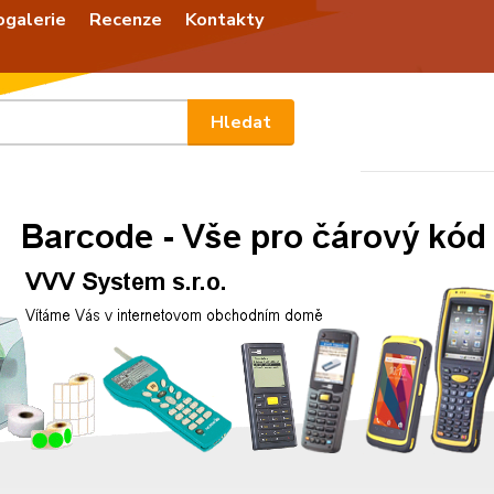
ogalerie
Recenze
Kontakty
Nevíte
Hledat
+420
Po - P