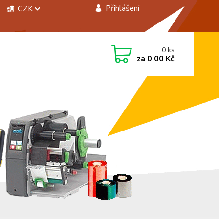
Přihlášení
CZK
 si rady? Zavolejte.
0
ks
 472744350
za
0,00 Kč
á 8:00 - 15:00