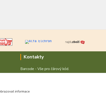
Kontakty
Barcode - Vše pro čárový kód.
+420 472744350
Po - Pá 8:00 - 15:00
obrazovat informace
obchod@vvvsystem.cz