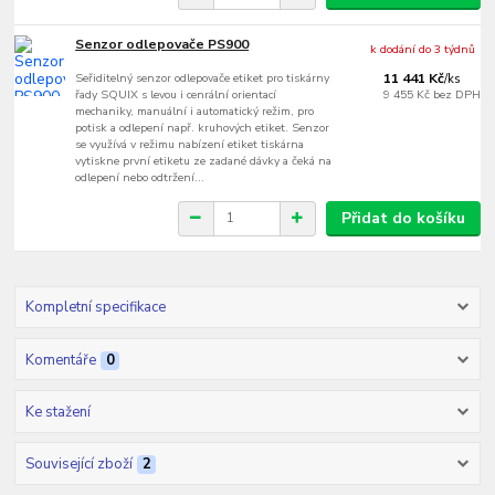
Senzor odlepovače PS900
k dodání do 3 týdnů
Seřiditelný senzor odlepovače etiket pro tiskárny
11 441 Kč
/
ks
řady SQUIX s levou i cenrální orientací
9 455 Kč
bez DPH
mechaniky, manuální i automatický režim, pro
potisk a odlepení např. kruhových etiket. Senzor
se využívá v režimu nabízení etiket tiskárna
vytiskne první etiketu ze zadané dávky a čeká na
odlepení nebo odtržení...
Přidat do košíku
Kompletní specifikace
Komentáře
0
Ke stažení
Související zboží
2