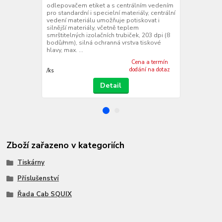
odlepovačem etiket a s centrálním vedením
odlepovačem
pro standardní i specielní materiály, centrální
pro standardn
vedení materiálu umožňuje potiskovat i
vedení mater
silnější materiály, včetně teplem
silnější mate
smrštitelných izolačních trubiček, 203 dpi (8
smrštitelných
bodů/mm), silná ochranná vrstva tiskové
bodů/mm), te
hlavy, max. ...
hlavy, max....
Cena a termín
dodání na dotaz
/
ks
/
ks
Detail
Zboží zařazeno v kategoriích
Tiskárny
Příslušenství
Řada Cab SQUIX