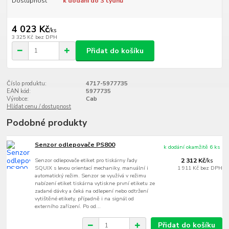
Dostupnost
k dodání do 3 týdnů
4 023 Kč
/
ks
3 325 Kč
bez DPH
Přidat do košíku
Číslo produktu:
4717-5977735
EAN kód:
5977735
Výrobce:
Cab
Hlídat cenu / dostupnost
Podobné produkty
Senzor odlepovače PS800
k dodání okamžitě 6 ks
Senzor odlepovače etiket pro tiskárny řady
2 312 Kč
/
ks
SQUIX s levou orientací mechaniky, manuální i
1 911 Kč
bez DPH
automatický režim. Senzor se využívá v režimu
nabízení etiket tiskárna vytiskne první etiketu ze
zadané dávky a čeká na odlepení nebo odtržení
vytištěné etikety, případně i na signál od
externího zařízení. Po od...
Přidat do košíku