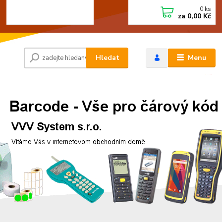
0
ks
+420 472744350
CZK
za
0,00 Kč
Po - Pá 8:00 - 15:00
Hledat
Menu