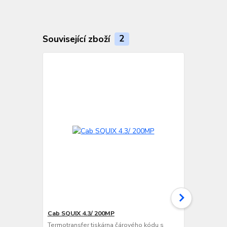
Související zboží
2
Cab SQUIX 4.3/ 200MP
Cab SQUIX 
Termotransfer tiskárna čárového kódu s
Termotransfe