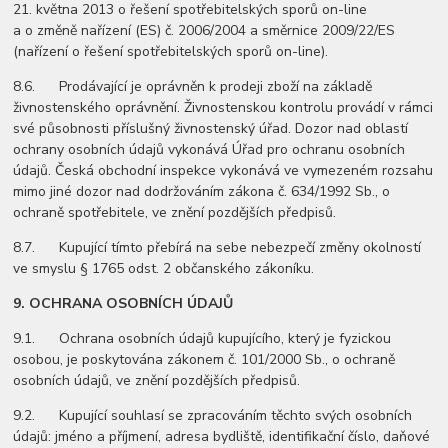
21. května 2013 o řešení spotřebitelských sporů on-line
a o změně nařízení (ES) č. 2006/2004 a směrnice 2009/22/ES
(nařízení o řešení spotřebitelských sporů on-line).
8.6. Prodávající je oprávněn k prodeji zboží na základě
živnostenského oprávnění. Živnostenskou kontrolu provádí v rámci
své působnosti příslušný živnostenský úřad. Dozor nad oblastí
ochrany osobních údajů vykonává Úřad pro ochranu osobních
údajů. Česká obchodní inspekce vykonává ve vymezeném rozsahu
mimo jiné dozor nad dodržováním zákona č. 634/1992 Sb., o
ochraně spotřebitele, ve znění pozdějších předpisů.
8.7. Kupující tímto přebírá na sebe nebezpečí změny okolností
ve smyslu § 1765 odst. 2 občanského zákoníku.
9.
OCHRANA OSOBNÍCH ÚDAJŮ
9.1. Ochrana osobních údajů kupujícího, který je fyzickou
osobou, je poskytována zákonem č. 101/2000 Sb., o ochraně
osobních údajů, ve znění pozdějších předpisů.
9.2. Kupující souhlasí se zpracováním těchto svých osobních
údajů: jméno a příjmení, adresa bydliště, identifikační číslo, daňové