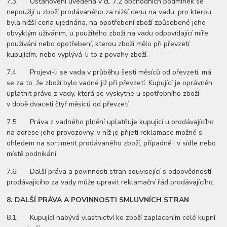
7.3. Ustanovení uvedená v čl. 7.2 obchodních podmínek se
nepoužijí u zboží prodávaného za nižší cenu na vadu, pro kterou
byla nižší cena ujednána, na opotřebení zboží způsobené jeho
obvyklým užíváním, u použitého zboží na vadu odpovídající míře
používání nebo opotřebení, kterou zboží mělo při převzetí
kupujícím, nebo vyplývá-li to z povahy zboží.
7.4. Projeví-li se vada v průběhu šesti měsíců od převzetí, má
se za to, že zboží bylo vadné již při převzetí. Kupující je oprávněn
uplatnit právo z vady, která se vyskytne u spotřebního zboží
v době dvaceti čtyř měsíců od převzetí.
7.5. Práva z vadného plnění uplatňuje kupující u prodávajícího
na adrese jeho provozovny, v níž je přijetí reklamace možné s
ohledem na sortiment prodávaného zboží, případně i v sídle nebo
místě podnikání.
7.6. Další práva a povinnosti stran související s odpovědností
prodávajícího za vady může upravit reklamační řád prodávajícího.
8.
DALŠÍ PRÁVA A POVINNOSTI SMLUVNÍCH STRAN
8.1. Kupující nabývá vlastnictví ke zboží zaplacením celé kupní