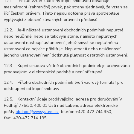
12.1. Pokud vztah založený kupní smlouvou obsahuje
mezinárodní (zahraniční) prvek, pak strany sjednávají, že vztah se
řídí českým právem. Tímto nejsou dotčena práva spotřebitele
vyplývající z obecně závazných právních předpisů.
12.2. Je-li některé ustanovení obchodních podmínek neplatné
nebo neúčinné, nebo se takovým stane, namísto neplatných
ustanovení nastoupí ustanovení, jehož smysl se neplatnému
ustanovení co nejvíce přibližuje. Neplatností nebo neúčinností
jednoho ustanovení není dotknutá platnost ostatních ustanovení.
12.3. Kupní smlouva včetně obchodních podmínek je archivována
prodávajícím v elektronické podobě a není přístupná.
12.4. Přílohu obchodních podmínek tvoří vzorový formulář pro
odstoupení od kupní smlouvy.
12.5. Kontaktní údaje prodávajícího: adresa pro doručování V
Podhájí 776/30, 400 01 Ústí nad Labem, adresa elektronické
pošty
obchod@vvvsystem.cz
, telefon:+420-472 744 350,
fax:+420-472 714 195.