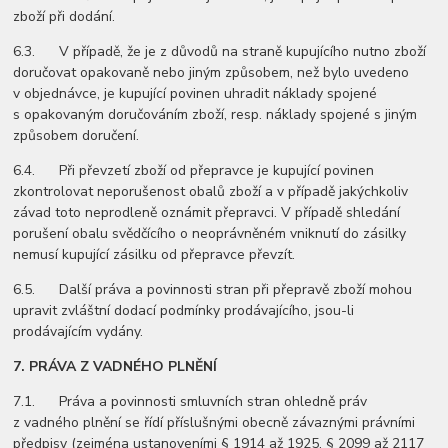
zboží při dodání.
6.3. V případě, že je z důvodů na straně kupujícího nutno zboží
doručovat opakovaně nebo jiným způsobem, než bylo uvedeno
v objednávce, je kupující povinen uhradit náklady spojené
s opakovaným doručováním zboží, resp. náklady spojené s jiným
způsobem doručení.
6.4. Při převzetí zboží od přepravce je kupující povinen
zkontrolovat neporušenost obalů zboží a v případě jakýchkoliv
závad toto neprodleně oznámit přepravci. V případě shledání
porušení obalu svědčícího o neoprávněném vniknutí do zásilky
nemusí kupující zásilku od přepravce převzít.
6.5. Další práva a povinnosti stran při přepravě zboží mohou
upravit zvláštní dodací podmínky prodávajícího, jsou-li
prodávajícím vydány.
7.
PRÁVA Z VADNÉHO PLNĚNÍ
7.1. Práva a povinnosti smluvních stran ohledně práv
z vadného plnění se řídí příslušnými obecně závaznými právními
předpisy (zejména ustanoveními § 1914 až 1925, § 2099 až 2117