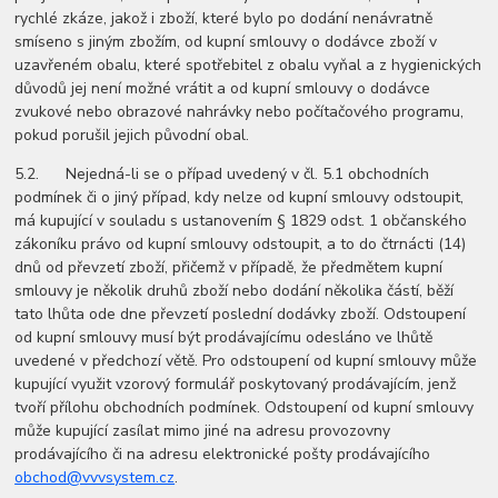
rychlé zkáze, jakož i zboží, které bylo po dodání nenávratně
smíseno s jiným zbožím, od kupní smlouvy o dodávce zboží v
uzavřeném obalu, které spotřebitel z obalu vyňal a z hygienických
důvodů jej není možné vrátit a od kupní smlouvy o dodávce
zvukové nebo obrazové nahrávky nebo počítačového programu,
pokud porušil jejich původní obal.
5.2. Nejedná-li se o případ uvedený v čl. 5.1 obchodních
podmínek či o jiný případ, kdy nelze od kupní smlouvy odstoupit,
má kupující v souladu s ustanovením § 1829 odst. 1 občanského
zákoníku právo od kupní smlouvy odstoupit, a to do čtrnácti (14)
dnů od převzetí zboží, přičemž v případě, že předmětem kupní
smlouvy je několik druhů zboží nebo dodání několika částí, běží
tato lhůta ode dne převzetí poslední dodávky zboží. Odstoupení
od kupní smlouvy musí být prodávajícímu odesláno ve lhůtě
uvedené v předchozí větě. Pro odstoupení od kupní smlouvy může
kupující využit vzorový formulář poskytovaný prodávajícím, jenž
tvoří přílohu obchodních podmínek. Odstoupení od kupní smlouvy
může kupující zasílat mimo jiné na adresu provozovny
prodávajícího či na adresu elektronické pošty prodávajícího
obchod@vvvsystem.cz
.