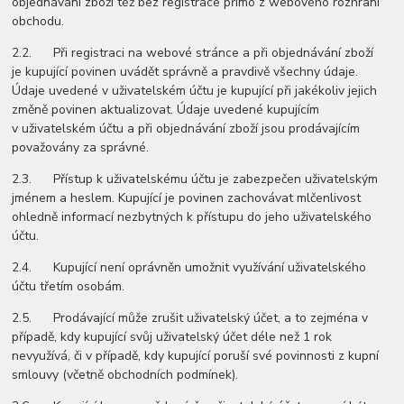
objednávání zboží též bez registrace přímo z webového rozhraní
obchodu.
2.2. Při registraci na webové stránce a při objednávání zboží
je kupující povinen uvádět správně a pravdivě všechny údaje.
Údaje uvedené v uživatelském účtu je kupující při jakékoliv jejich
změně povinen aktualizovat. Údaje uvedené kupujícím
v uživatelském účtu a při objednávání zboží jsou prodávajícím
považovány za správné.
2.3. Přístup k uživatelskému účtu je zabezpečen uživatelským
jménem a heslem. Kupující je povinen zachovávat mlčenlivost
ohledně informací nezbytných k přístupu do jeho uživatelského
účtu.
2.4. Kupující není oprávněn umožnit využívání uživatelského
účtu třetím osobám.
2.5. Prodávající může zrušit uživatelský účet, a to zejména v
případě, kdy kupující svůj uživatelský účet déle než 1 rok
nevyužívá, či v případě, kdy kupující poruší své povinnosti z kupní
smlouvy (včetně obchodních podmínek).