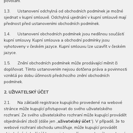
povolání.
1.3. Ustanovení odchylná od obchodních podmínek je možné
sjednat v kupní smlouvě. Odchylná ujednání v kupní smlouvě mají
přednost před ustanoveními obchodních podmínek.
1.4. Ustanovení obchodních podmínek jsou nedílnou součástí
kupní smlouvy. Kupní smlouva a obchodní podmínky jsou
vyhotoveny v českém jazyce. Kupní smlouvu lze uzavřít v českém
jazyce.
1.5. Znění obchodních podmínek může prodávající měnit či
doplňovat. Tímto ustanovením nejsou dotčena práva a povinnosti
vzniklá po dobu účinnosti předchozího znění obchodních
podmínek.
2.
UŽIVATELSKÝ ÚČET
2.1. Na základě registrace kupujícího provedené na webové
stránce může kupující přistupovat do svého uživatelského
rozhraní. Ze svého uživatelského rozhraní může kupující provádět
objednávání zboží (dále jen „
uživatelský účet
“). V případě, že to
webové rozhraní obchodu umožňuje, může kupující provádět