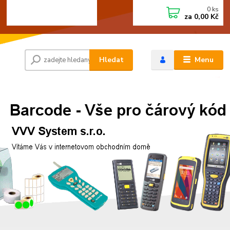
0
ks
+420 472744350
CZK
za
0,00 Kč
Po - Pá 8:00 - 15:00
Hledat
Menu