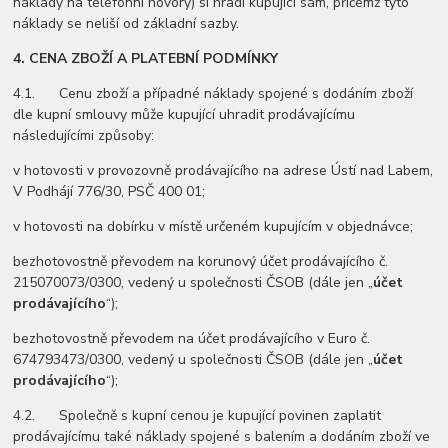
náklady na telefonní hovory) si hradí kupující sám, přičemž tyto
náklady se neliší od základní sazby.
4.
CENA ZBOŽÍ A PLATEBNÍ PODMÍNKY
4.1. Cenu zboží a případné náklady spojené s dodáním zboží
dle kupní smlouvy může kupující uhradit prodávajícímu
následujícími způsoby:
v hotovosti v provozovně prodávajícího na adrese Ústí nad Labem,
V Podhájí 776/30, PSČ 400 01;
v hotovosti na dobírku v místě určeném kupujícím v objednávce;
bezhotovostně převodem na korunový účet prodávajícího č.
215070073/0300, vedený u společnosti ČSOB (dále jen „
účet
prodávajícího
“);
bezhotovostně převodem na účet prodávajícího v Euro č.
674793473/0300, vedený u společnosti ČSOB (dále jen „
účet
prodávajícího
“);
4.2. Společně s kupní cenou je kupující povinen zaplatit
prodávajícímu také náklady spojené s balením a dodáním zboží ve