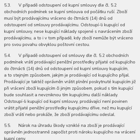
5.3. V případě odstoupení od kupní smlouvy dle čl. 5.2
obchodních podmínek se kupní smlouva od počátku ruší. Zboží
musí být prodávajícímu vráceno do čtrnácti (14) dnů od
odstoupení od smlouvy prodávajícímu. Odstoupí-li kupující od
kupní smlouvy, nese kupující náklady spojené s navrácením zboží
prodávajícímu, a to i v tom případě, kdy zboží nemůže být vráceno
pro svou povahu obvyklou poštovní cestou.
5.4. V případě odstoupení od smlouvy dle čl. 5.2 obchodních
podmínek vrátí prodávající peněžní prostředky přijaté od kupujícího
do čtrnácti (14) dnů od odstoupení od kupní smlouvy kupujícím,
a to stejným způsobem, jakým je prodávající od kupujícího přijal.
Prodávající je taktéž oprávněn vrátit plnění poskytnuté kupujícím již
při vrácení zboží kupujícím či jiným způsobem, pokud s tím kupující
bude souhlasit a nevzniknou tím kupujícímu další náklady.
Odstoupí-li kupující od kupní smlouvy, prodávající není povinen
vrátit přijaté peněžní prostředky kupujícímu dříve, než mu kupující
zboží vrátí nebo prokáže, že zboží prodávajícímu odeslal.
5.5. Nárok na úhradu škody vzniklé na zboží je prodávající
oprávněn jednostranně započíst proti nároku kupujícího na vrácení
kupní ceny.