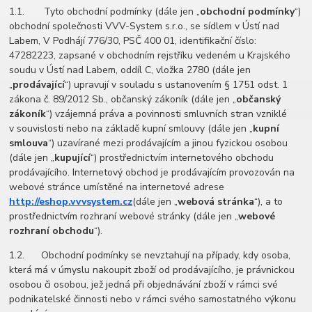
1.1. Tyto obchodní podmínky (dále jen „
obchodní podmínky
“)
obchodní společnosti VVV-System s.r.o., se sídlem v Ústí nad
Labem, V Podhájí 776/30, PSČ 400 01, identifikační číslo:
47282223, zapsané v obchodním rejstříku vedeném u Krajského
soudu v Ústí nad Labem, oddíl C, vložka 2780 (dále jen
„
prodávající
“) upravují v souladu s ustanovením § 1751 odst. 1
zákona č. 89/2012 Sb., občanský zákoník (dále jen „
občanský
zákoník
“) vzájemná práva a povinnosti smluvních stran vzniklé
v souvislosti nebo na základě kupní smlouvy (dále jen „
kupní
smlouva
“) uzavírané mezi prodávajícím a jinou fyzickou osobou
(dále jen „
kupující
“) prostřednictvím internetového obchodu
prodávajícího. Internetový obchod je prodávajícím provozován na
webové stránce umístěné na internetové adrese
http://eshop.vvvsystem.cz
(dále jen „
webová stránka
“), a to
prostřednictvím rozhraní webové stránky (dále jen „
webové
rozhraní obchodu
“).
1.2. Obchodní podmínky se nevztahují na případy, kdy osoba,
která má v úmyslu nakoupit zboží od prodávajícího, je právnickou
osobou či osobou, jež jedná při objednávání zboží v rámci své
podnikatelské činnosti nebo v rámci svého samostatného výkonu