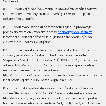
ceny zboží.
8.2. Prodávající není ve vztahu ke kupujícímu vázán žádnými
kodexy chování ve smyslu ustanovení § 1826 odst. 1 písm. e)
občanského zákoníku.
8.3. Vyřizování stížností spotřebitelů zajišťuje prodávající
prostřednictvím elektronické adresy
obchod@vvvsystem.cz
.
Informaci o vyřízení stížnosti kupujícího zašle prodávající na
elektronickou adresu kupujícího.
8.4. K mimosoudnímu řešení spotřebitelských sporů z kupní
smlouvy je příslušná Česká obchodní inspekce, se sídlem
Štěpánská 567/15, 120 00 Praha 2, IČ: 000 20 869, internetová
adresa: http://www.coi.cz. Platformu pro řešení sporů on-line
nacházející se na internetové adrese
http://ec.europa.eu/consumers/odr je možné využít při řešení sporů
mezi prodávajícím a kupujícím z kupní smlouvy.
8.5. Evropské spotřebitelské centrum Česká republika, se
sídlem Štěpánská 567/15, 120 00 Praha 2, internetová adresa:
http://www.evropskyspotrebitel.cz je kontaktním místem podle
Nařízení Evropského parlamentu a Rady (EU) č. 524/2013 ze dne