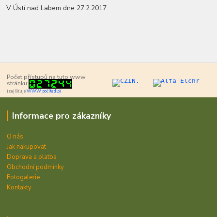
V Ústí nad Labem dne 27.2.2017
Počet přístupů na tuto www
stránku:
(zajišťuje
WWW počítadlo)
Informace pro zákazníky
O nás
Jak nakupovat
Doprava a platba
Obchodní podmínky
Fotogalerie
Kontakty