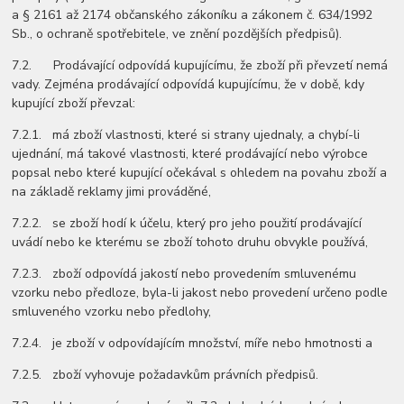
a § 2161 až 2174 občanského zákoníku a zákonem č. 634/1992
Sb., o ochraně spotřebitele, ve znění pozdějších předpisů).
7.2. Prodávající odpovídá kupujícímu, že zboží při převzetí nemá
vady. Zejména prodávající odpovídá kupujícímu, že v době, kdy
kupující zboží převzal:
7.2.1. má zboží vlastnosti, které si strany ujednaly, a chybí-li
ujednání, má takové vlastnosti, které prodávající nebo výrobce
popsal nebo které kupující očekával s ohledem na povahu zboží a
na základě reklamy jimi prováděné,
7.2.2. se zboží hodí k účelu, který pro jeho použití prodávající
uvádí nebo ke kterému se zboží tohoto druhu obvykle používá,
7.2.3. zboží odpovídá jakostí nebo provedením smluvenému
vzorku nebo předloze, byla-li jakost nebo provedení určeno podle
smluveného vzorku nebo předlohy,
7.2.4. je zboží v odpovídajícím množství, míře nebo hmotnosti a
7.2.5. zboží vyhovuje požadavkům právních předpisů.