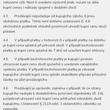
smluvené výši. Není-li uvedeno výslovně jinak, rozumí se dále
kupní cenou i náklady spojené s dodáním zboží.
4.3. Prodávající nepožaduje od kupujícího zálohu či jinou
obdobnou platbu. Tímto není dotčeno ustanovení čl. 4.6
obchodních podmínek ohledně povinnosti uhradit kupní cenu zboží
předem.
4.4. V případě platby v hotovosti či v případě platby na dobírku
je kupní cena splatná při převzetí zboží. V případě bezhotovostní
platby je kupní cena splatná do 7 dnů od uzavření kupní smlouvy.
4.5. V případě bezhotovostní platby je kupující povinen
uhrazovat kupní cenu zboží společně s uvedením variabilního
symbolu platby. V případě bezhotovostní platby je závazek
kupujícího uhradit kupní cenu splněn okamžikem připsání příslušné
částky na účet prodávajícího.
4.6. Prodávající je oprávněn, zejména v případě, že ze strany
kupujícího nedojde k dodatečnému potvrzení objednávky (čl. 3.6),
požadovat uhrazení celé kupní ceny ještě před odesláním zboží
kupujícímu. Ustanovení § 2119 odst. 1 občanského zákoníku se
nepoužije.