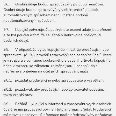
9.6. Osobní údaje budou zpracovávány po dobu neurčitou.
Osobní údaje budou zpracovávány v elektronické podobě
automatizovaným způsobem nebo v tištěné podobě
neautomatizovaným způsobem.
9.7. Kupující potvrzuje, že poskytnuté osobní údaje jsou přesné
a že byl poučen o tom, že se jedná o dobrovolné poskytnutí
osobních údajů.
9.8. V případě, že by se kupující domníval, že prodávající nebo
zpracovatel (čl. 9.5) provádí zpracování jeho osobních údajů, které
je v rozporu s ochranou soukromého a osobního života kupujícího
nebo v rozporu se zákonem, zejména jsou-li osobní údaje
nepřesné s ohledem na účel jejich zpracování, může:
9.8.1. požádat prodávajícího nebo zpracovatele o vysvětlení,
9.8.2. požadovat, aby prodávající nebo zpracovatel odstranil
takto vzniklý stav.
9.9. Požádá-li kupující o informaci o zpracování svých osobních
údajů, je mu prodávající povinen tuto informaci předat. Prodávající
má právo za poskytnutí informace podle předchozí věty požadovat