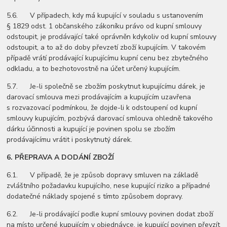
5.6. V případech, kdy má kupující v souladu s ustanovením
§ 1829 odst. 1 občanského zákoníku právo od kupní smlouvy
odstoupit, je prodávající také oprávněn kdykoliv od kupní smlouvy
odstoupit, a to až do doby převzetí zboží kupujícím. V takovém
případě vrátí prodávající kupujícímu kupní cenu bez zbytečného
odkladu, a to bezhotovostně na účet určený kupujícím.
5.7. Je-li společně se zbožím poskytnut kupujícímu dárek, je
darovací smlouva mezi prodávajícím a kupujícím uzavřena
s rozvazovací podmínkou, že dojde-li k odstoupení od kupní
smlouvy kupujícím, pozbývá darovací smlouva ohledně takového
dárku účinnosti a kupující je povinen spolu se zbožím
prodávajícímu vrátit i poskytnutý dárek.
6.
PŘEPRAVA A DODÁNÍ ZBOŽÍ
6.1. V případě, že je způsob dopravy smluven na základě
zvláštního požadavku kupujícího, nese kupující riziko a případné
dodatečné náklady spojené s tímto způsobem dopravy.
6.2. Je-li prodávající podle kupní smlouvy povinen dodat zboží
na místo určené kupujícím v objednávce, je kupující povinen převzít