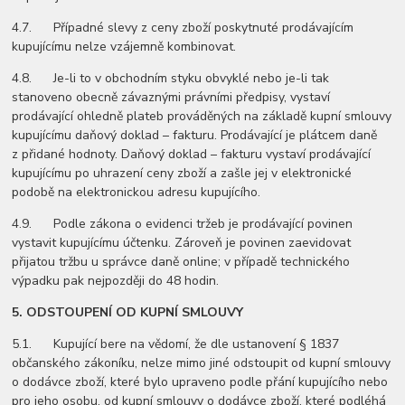
4.7. Případné slevy z ceny zboží poskytnuté prodávajícím
kupujícímu nelze vzájemně kombinovat.
4.8. Je-li to v obchodním styku obvyklé nebo je-li tak
stanoveno obecně závaznými právními předpisy, vystaví
prodávající ohledně plateb prováděných na základě kupní smlouvy
kupujícímu daňový doklad – fakturu. Prodávající je plátcem daně
z přidané hodnoty. Daňový doklad – fakturu vystaví prodávající
kupujícímu po uhrazení ceny zboží a zašle jej v elektronické
podobě na elektronickou adresu kupujícího.
4.9. Podle zákona o evidenci tržeb je prodávající povinen
vystavit kupujícímu účtenku. Zároveň je povinen zaevidovat
přijatou tržbu u správce daně online; v případě technického
výpadku pak nejpozději do 48 hodin.
5.
ODSTOUPENÍ OD KUPNÍ SMLOUVY
5.1. Kupující bere na vědomí, že dle ustanovení § 1837
občanského zákoníku, nelze mimo jiné odstoupit od kupní smlouvy
o dodávce zboží, které bylo upraveno podle přání kupujícího nebo
pro jeho osobu, od kupní smlouvy o dodávce zboží, které podléhá