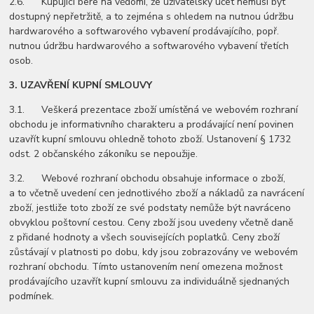
2.6. Kupující bere na vědomí, že uživatelský účet nemusí být
dostupný nepřetržitě, a to zejména s ohledem na nutnou údržbu
hardwarového a softwarového vybavení prodávajícího, popř.
nutnou údržbu hardwarového a softwarového vybavení třetích
osob.
3.
UZAVŘENÍ KUPNÍ SMLOUVY
3.1. Veškerá prezentace zboží umístěná ve webovém rozhraní
obchodu je informativního charakteru a prodávající není povinen
uzavřít kupní smlouvu ohledně tohoto zboží. Ustanovení § 1732
odst. 2 občanského zákoníku se nepoužije.
3.2. Webové rozhraní obchodu obsahuje informace o zboží,
a to včetně uvedení cen jednotlivého zboží a nákladů za navrácení
zboží, jestliže toto zboží ze své podstaty nemůže být navráceno
obvyklou poštovní cestou. Ceny zboží jsou uvedeny včetně daně
z přidané hodnoty a všech souvisejících poplatků. Ceny zboží
zůstávají v platnosti po dobu, kdy jsou zobrazovány ve webovém
rozhraní obchodu. Tímto ustanovením není omezena možnost
prodávajícího uzavřít kupní smlouvu za individuálně sjednaných
podmínek.