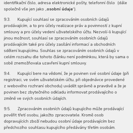
identifikační číslo, adresa elektronické pošty, telefonní číslo (dále
společně vše jen jako „
osobní údaje
“).
9.3. Kupující souhlasí se zpracováním osobních údajů
prodávajícím, a to pro účely realizace práv a povinností z kupní
smlouvy a pro účely vedení uživatelského účtu. Nezvolí-li kupující
jinou možnost, souhlasí se zpracováním osobních údajů
prodávajícím také pro účely zasílání informací a obchodních
sdělení kupujícímu. Souhlas se zpracováním osobních údajů v
celém rozsahu dle tohoto článku není podmínkou, která by sama o
sobě znemožňovala uzavření kupní smlouvy.
9.4. Kupující bere na vědomí, že je povinen své osobní údaje (při
registraci, ve svém uživatelském účtu, při objednávce provedené
z webového rozhraní obchodu) uvádět správně a pravdivě a že je
povinen bez zbytečného odkladu informovat prodávajícího o
změně ve svých osobních údajích.
9.5. Zpracováním osobních údajů kupujícího může prodávající
pověřit třetí osobu, jakožto zpracovatele. Kromě osob
dopravujících zboží nebudou osobní údaje prodávajícím bez
předchozího souhlasu kupujícího předávány třetím osobám.