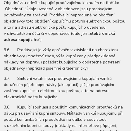
Objednávku odešle kupující prodávajícímu kliknutím na tlačítko
„Objednat“. Údaje uvedené v objednávce jsou prodávajícím
považovány za správné. Prodávající neprodleně po obdržení
objednávky toto obdržení kupujícímu potvrdí elektronickou poštou,
a to na adresu elektronické pošty kupujícího uvedenou
v uživatelském účtu či v objednávce (dále jen „
elektronická
adresa kupujícího
“).
3.6. Prodávající je vždy oprávněn v závislosti na charakteru
objednávky (množství zboží, výše kupní ceny, předpokládané
náklady na dopravu) požádat kupujícího o dodatečné potvrzení
objednávky (například písemně či telefonicky).
3.7. Smluvní vztah mezi prodávajícím a kupujícím vzniká
doručením přijetí objednávky (akceptací), jež je prodávajícím
zasláno kupujícímu elektronickou poštou, a to na adresu
elektronické pošty kupujícího.
3.8. Kupující souhlasí s použitím komunikačních prostředků na
dálku při uzavírání kupní smlouvy. Náklady vzniklé kupujícímu při
použití komunikačních prostředků na dálku v souvislosti
s uzavřením kupní smlouvy (náklady na internetové připojení,