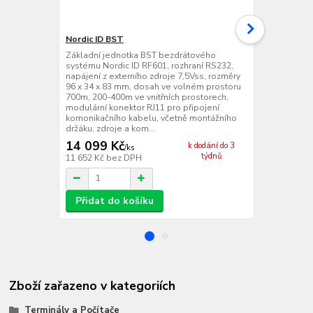
Nordic ID BST
Nordic ID B
Základní jednotka BST bezdrátového
Základní je
systému Nordic ID RF601, rozhraní RS232,
síťovým ada
napájení z externího zdroje 7,5Vss, rozměry
systému Nord
96 x 34 x 83 mm, dosah ve volném prostoru
RS232, napáj
700m, 200-400m ve vnitřních prostorech,
rozměry 96 x
modulární konektor RJ11 pro připojení
prostoru 700
komonikačního kabelu, včetně montážního
prostorech, 
držáku, zdroje a kom...
pro připojení.
14 099 Kč
14 520 
k dodání do 3
/
ks
týdnů
11 652 Kč
bez DPH
12 000 Kč
be
Přidat do košíku
Přidat d
Zboží zařazeno v kategoriích
Terminály a Počítače