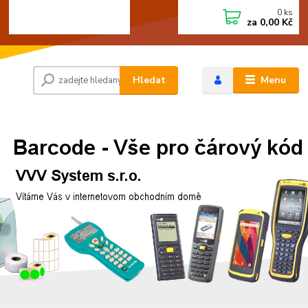
0
ks
+420 472744350
CZK
za
0,00 Kč
Po - Pá 8:00 - 15:00
Hledat
Menu