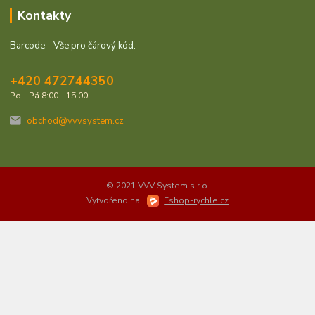
Kontakty
Barcode - Vše pro čárový kód.
+420 472744350
Po - Pá 8:00 - 15:00
obchod@vvvsystem.cz
© 2021 VVV System s.r.o.
Vytvořeno na
Eshop-rychle.cz