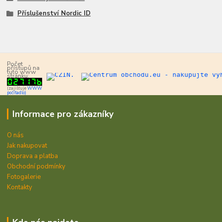
Příslušenství Nordic ID
Počet
přístupů na
tuto www
stránku:
(zajišťuje
WWW
počítadlo)
Informace pro zákazníky
O nás
Jak nakupovat
Doprava a platba
Obchodní podmínky
Fotogalerie
Kontakty