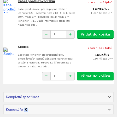
Kabel prodlužovací 10m
k dodání do 3 týdnů
Kabel prodlužovací pro připojení základní
1 678 Kč
/
ks
jednotky BST systému Nordic ID RF601, délka
1 387 Kč
bez DPH
10m, modulární konektor RJ11/ modulární
konektor RJ11 Další informace o produktu
naleznete zde ....
Přidat do košíku
Spojka
k dodání do 3 týdnů
Spojovací konektor pro propojení dvou
165 Kč
/
ks
prodlužovacích kabelů základní jednotky BST
136 Kč
bez DPH
systému Nordic ID RF601 Další informace o
produktu naleznete zde ....
Přidat do košíku
Kompletní specifikace
Komentáře
0