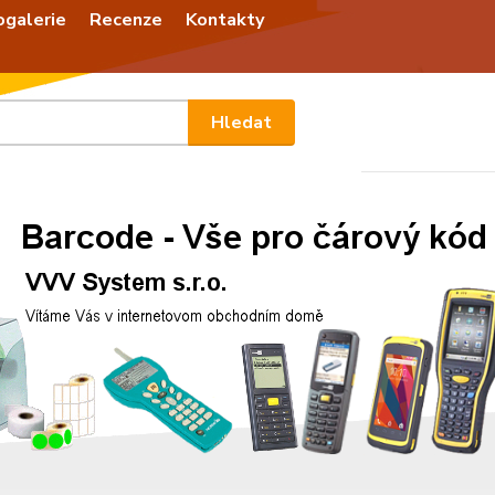
ogalerie
Recenze
Kontakty
Nevíte
Hledat
+420
Po - P