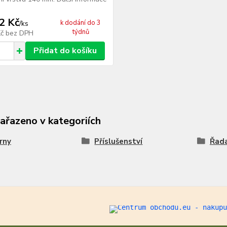
2 Kč
k dodání do 3
/
ks
týdnů
Kč
bez DPH
Přidat do košíku
zařazeno v kategoriích
rny
Příslušenství
Řad