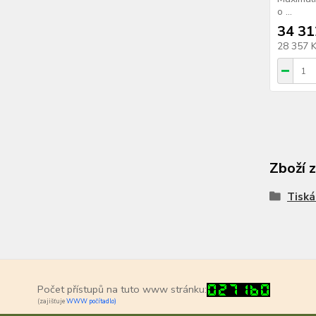
o ...
34 31
28 357 
Zboží 
Tiská
Počet přístupů na tuto www stránku:
(zajišťuje
WWW počítadlo)