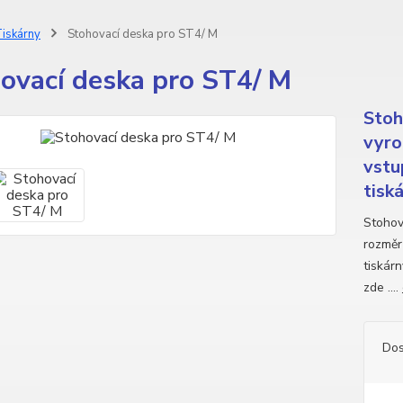
iskárny
Stohovací deska pro ST4/ M
ovací deska pro ST4/ M
Stoh
vyro
vstu
tisk
Stohov
rozměr
tiskár
zde ....
Dos