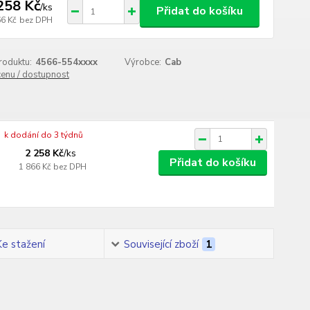
258 Kč
/
ks
Přidat do košíku
66 Kč
bez DPH
roduktu:
4566-554xxxx
Výrobce:
Cab
cenu / dostupnost
k dodání do 3 týdnů
2 258 Kč
/
ks
Přidat do košíku
1 866 Kč
bez DPH
Ke stažení
Související zboží
1