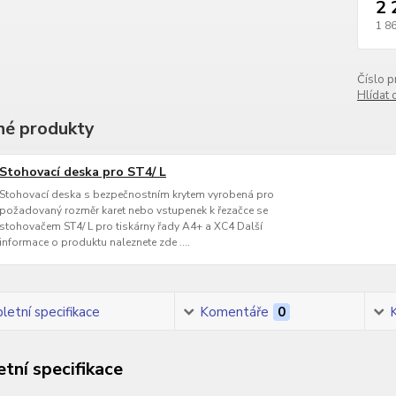
2 
1 8
Číslo p
Hlídat 
é produkty
Stohovací deska pro ST4/ L
Stohovací deska s bezpečnostním krytem vyrobená pro
požadovaný rozměr karet nebo vstupenek k řezačce se
stohovačem ST4/ L pro tiskárny řady A4+ a XC4 Další
informace o produktu naleznete zde ....
etní specifikace
Komentáře
0
tní specifikace