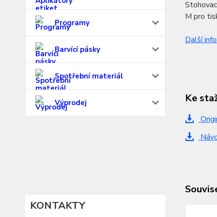
Stohovac
M pro ti
Programy
Další inf
Barvící pásky
Spotřební materiál
Ke sta
Výprodej
Origi
Návod
Souvise
KONTAKTY