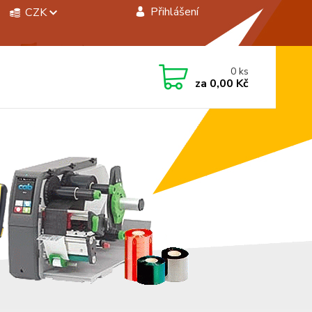
Přihlášení
CZK
 si rady? Zavolejte.
0
ks
 472744350
za
0,00 Kč
á 8:00 - 15:00