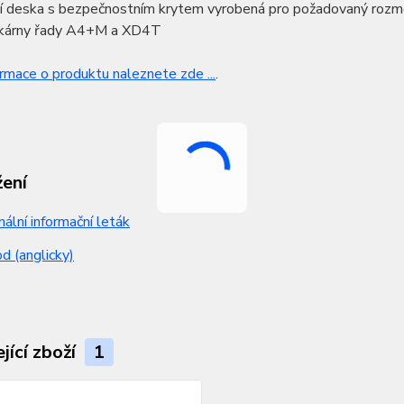
í deska s bezpečnostním krytem vyrobená pro požadovaný rozm
skárny řady A4+M a XD4T
ormace o produktu naleznete zde ...
.
žení
nální informační leták
 (anglicky)
jící zboží
1