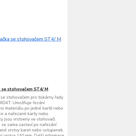
 se stohovačem ST4/ M
se stohovačem pro tiskárny řady
XD4T. Umožňuje řezání
ho materiálu po jedné kartě nebo
ce a nařezané karty nebo
y jsou vrstveny ve stohovači.
 se sama zastaví po nařezání
né vrstvy karet nebo vstupenek.
í vrstva 140 mm. Další informace