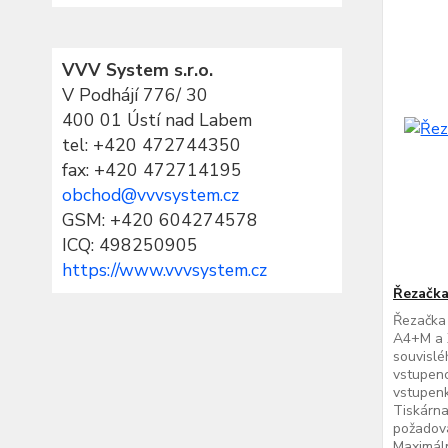
VVV System s.r.o.
V Podhájí 776/ 30
400 01 Ústí nad Labem
tel:
+420 472744350
fax: +420 472714195
obchod@vvvsystem.cz
GSM: +420 604274578
ICQ: 498250905
https://www.vvvsystem.cz
Řezačka
Řezačka 
A4+M a 
souvislé
vstupen
vstupenk
Tiskárna
požadova
Maximáln