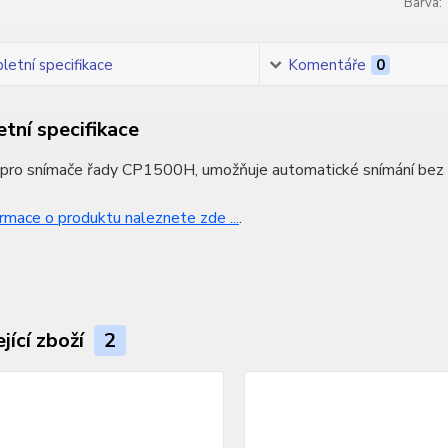
Barva:
etní specifikace
Komentáře
0
tní specifikace
pro snímače řady CP1500H, umožňuje automatické snímání bez pou
ormace o produktu naleznete zde ...
.
jící zboží
2