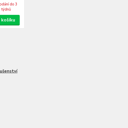
odání do 3
týdnů
 košíku
lušenství