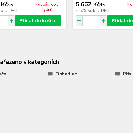
 Kč
5 662 Kč
k dodání do 3
k d
/
ks
/
ks
týdnů
č
bez DPH
4 679 Kč
bez DPH
Přidat do košíku
Přidat do
zařazeno v kategoriích
ače
CipherLab
Přís