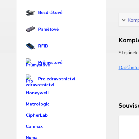
Bezdrátové
Kompl
Paměťové
Komple
RFID
Stojánek 
Průmyslové
Další inf
Pro zdravotnictví
Honeywell
Metrologic
Souvise
CipherLab
Canmax
Numa