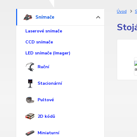
Úvod
S
Snímače
Stoj
Laserové snímače
CCD snímače
LED snímače (Imager)
Ruční
Stacionární
Pultové
2D kódů
Miniaturní