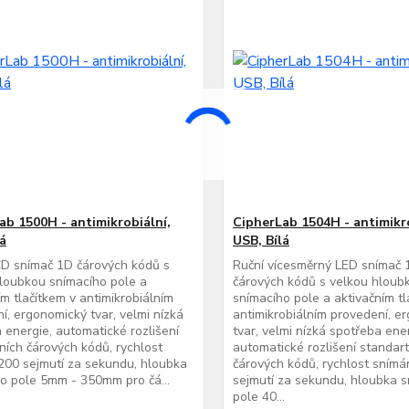
ab 1500H - antimikrobiální,
CipherLab 1504H - antimikro
lá
USB, Bílá
CD snímač 1D čárových kódů s
Ruční vícesměrný LED snímač 
loubkou snímacího pole a
čárových kódů s velkou hloub
ím tlačítkem v antimikrobiálním
snímacího pole a aktivačním tl
í, ergonomický tvar, velmi nízká
antimikrobiálním provedení, e
 energie, automatické rozlišení
tvar, velmi nízká spotřeba ene
ních čárových kódů, rychlost
automatické rozlišení standar
200 sejmutí za sekundu, hloubka
čárových kódů, rychlost snímá
o pole 5mm - 350mm pro čá...
sejmutí za sekundu, hloubka 
pole 40...