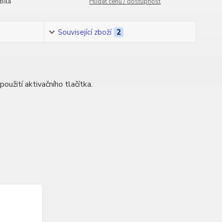
Bílá
Hlídat cenu / dostupnost
Související zboží
2
žití aktivačního tlačítka.