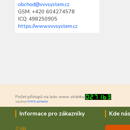
obchod@vvvsystem.cz
GSM: +420 604274578
ICQ: 498250905
https://www.vvvsystem.cz
Počet přístupů na tuto www stránku:
(zajišťuje
WWW počítadlo)
Informace pro zákazníky
Kde nás
O nás