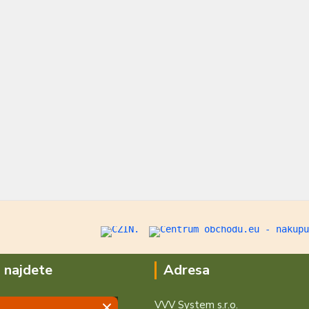
 najdete
Adresa
VVV System s.r.o.