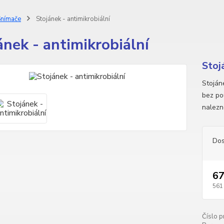
nímače
Stojánek - antimikrobiální
ánek - antimikrobiální
Stoj
Stoján
bez pou
nalezne
Dos
67
561
Číslo p