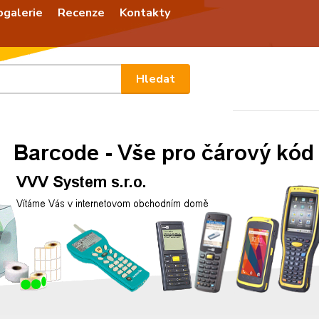
ogalerie
Recenze
Kontakty
Nevíte
Hledat
+420
Po - P