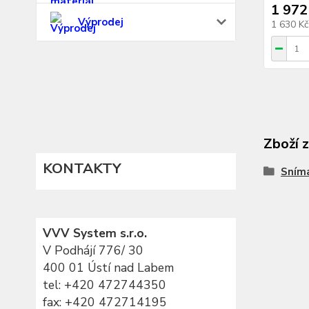
1 972
Výprodej
1 630 K
Zboží 
KONTAKTY
Sním
VVV System s.r.o.
V Podhájí 776/ 30
400 01 Ústí nad Labem
tel:
+420 472744350
fax: +420 472714195