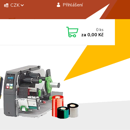
Přihlášení
CZK
 si rady? Zavolejte.
0
ks
 472744350
za
0,00 Kč
á 8:00 - 15:00