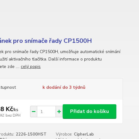
ánek pro snímače řady CP1500H
ek pro snímače řady CP1500H, umožňuje automatické snímání
žití aktivačního tlačítka. Další informace o produktu
te zde ....
celý popis
tupnost
k dodání do 3 týdnů
8 Kč
/
ks
Přidat do košíku
 Kč
bez DPH
roduktu:
2226-1500HST
Výrobce:
CipherLab