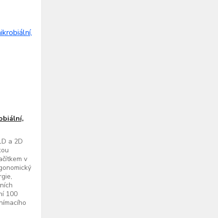
biální,
1D a 2D
kou
ačítkem v
rgonomický
rgie,
tních
ní 100
snímacího