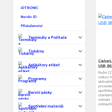
iDTRONIC
Nordic ID
Příslušenství
Terminály a Počítače
Tiskárny
CipherL
Aplikátory etiket
USB, Bí
Ruční C
velkou h
Programy
aktivačn
proveden
spotřeba
Barvící pásky
standart
snímání 
snímacíh
Spotřební materiál