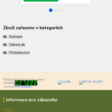
Zboží zařazeno v kategoriích
Snímače
CipherLab
Příslušenství
Počet přístupů na tuto www
stránku:
(zajišťuje
WWW počítadlo)
Informace pro zákazníky
O nás