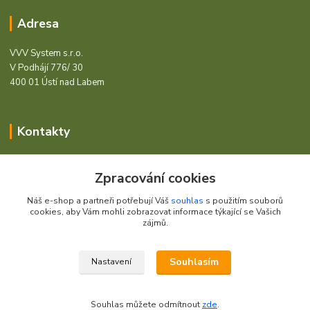
Adresa
VVV System s.r.o.
V Podhájí 776/ 30
400 01 Ústí nad Labem
Kontakty
Barcode - Vše pro čárový kód.
Zpracování cookies
+420 472744350
Náš e-shop a partneři potřebují Váš
souhlas
s použitím souborů
Po - Pá 8:00 - 15:00
cookies, aby Vám mohli zobrazovat informace týkající se Vašich
zájmů.
obchod@vvvsystem.cz
Souhlasím
Nastavení
© 2021 VVV System s.r.o.
Souhlas můžete odmítnout
zde
.