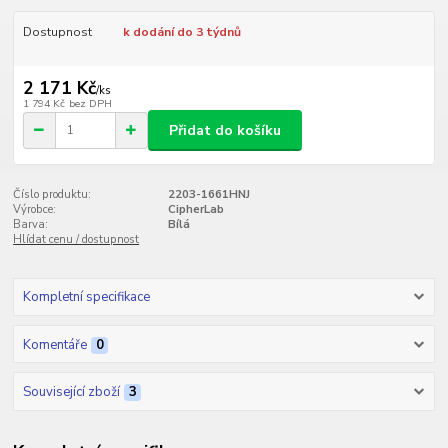
Dostupnost
k dodání do 3 týdnů
2 171 Kč
/
ks
1 794 Kč
bez DPH
Přidat do košíku
Číslo produktu:
2203-1661HNJ
Výrobce:
CipherLab
Barva:
Bílá
Hlídat cenu / dostupnost
Kompletní specifikace
Komentáře
0
Související zboží
3