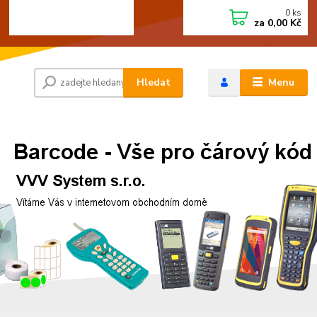
0
ks
+420 472744350
CZK
za
0,00 Kč
Po - Pá 8:00 - 15:00
Hledat
Menu