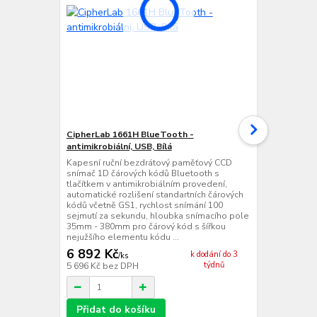
CipherLab 1661H BlueTooth -
CipherLab 1
antimikrobiální, USB, Bílá
antimikrobiá
Kapesní ruční bezdrátový paměťový CCD
Kapesní ručn
snímač 1D čárových kódů Bluetooth s
snímač 1D čá
tlačítkem v antimikrobiálním provedení,
tlačítkem v 
automatické rozlišení standartních čárových
automatické 
kódů včetně GS1, rychlost snímání 100
kódů včetně 
sejmutí za sekundu, hloubka snímacího pole
sejmutí za s
35mm - 380mm pro čárový kód s šířkou
20mm - 420m
nejužšího elementu kódu ...
nejužšího el
6 892 Kč
9 786 Kč
k dodání do 3
/
ks
týdnů
5 696 Kč
bez DPH
8 088 Kč
bez
Přidat do košíku
Přidat d