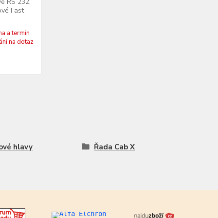
vé RS 232,
ové Fast
a a termín
ní na dotaz
ové hlavy
Řada Cab X