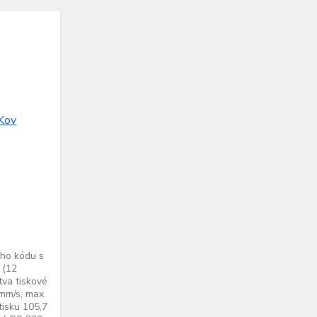
ého kódu s
 (12
tva tiskové
 mm/s, max.
tisku 105,7