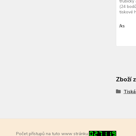
trubičky
(24 bodů
tiskové h
/
ks
Zboží 
Tiská
Počet přístupů na tuto www stránku: