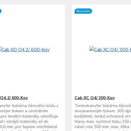
Novinka
Q4.2/ 600-Kov
Cab XC Q4/ 300-Kov
nsfer tiskárna čárového kódu s
Termotransfer tiskárna čárov
nným tiskem a centrálním
dvoubarevným tiskem, 300 dpi
pro textilní materiály, umožňuje
bodů/mm), tenká ochranná vrs
t i silnější materiály až do
hlavy, max. rychlost tisku 150
 0,6 mm, pro teplem smrštitelné
návin role 300 mm, max. šířka 