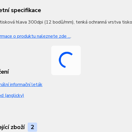
tní specifikace
tisková hlava 300dpi (12 bodů/mm), tenká ochranná vrstva tisko
ormace o produktu naleznete zde ...
.
žení
nální informační leták
 (anglicky)
jící zboží
2