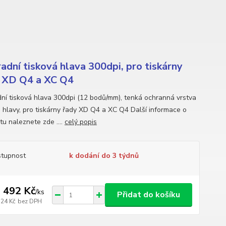
adní tisková hlava 300dpi, pro tiskárny
 XD Q4 a XC Q4
ní tisková hlava 300dpi (12 bodů/mm), tenká ochranná vrstva
é hlavy, pro tiskárny řady XD Q4 a XC Q4 Další informace o
tu naleznete zde ....
celý popis
tupnost
k dodání do 3 týdnů
 492 Kč
/
ks
Přidat do košíku
324 Kč
bez DPH