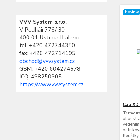
Novinka
VVV System s.r.o.
V Podhájí 776/ 30
400 01 Ústí nad Labem
tel:
+420 472744350
fax: +420 472714195
obchod@vvvsystem.cz
GSM: +420 604274578
ICQ: 498250905
https://www.vvvsystem.cz
Cab XD 
Termotra
oboustra
vedením 
potiskova
tloušťky