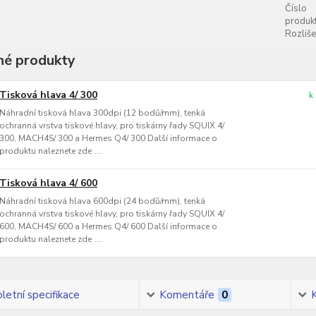
Číslo
produkt
Rozliše
é produkty
Tisková hlava 4/ 300
k
Náhradní tisková hlava 300dpi (12 bodů/mm), tenká
ochranná vrstva tiskové hlavy, pro tiskárny řady SQUIX 4/
300, MACH4S/ 300 a Hermes Q4/ 300 Další informace o
produktu naleznete zde ....
Tisková hlava 4/ 600
Náhradní tisková hlava 600dpi (24 bodů/mm), tenká
ochranná vrstva tiskové hlavy, pro tiskárny řady SQUIX 4/
600, MACH4S/ 600 a Hermes Q4/ 600 Další informace o
produktu naleznete zde ....
etní specifikace
Komentáře
0