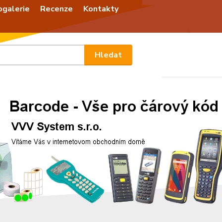
ogalerie
Recenze
Kontakty
Nevíte
Hledat
+420
Po - P