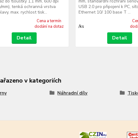
 až do tloušťky 1,1 mm, 600 dpi
mm, standardní rozhraní sério
/mm), tenká ochranná vrstva
USB 2.0 pro připojení k PC, síť
lavy, max. rychlost tisk...
Ethernet 10/ 100 base T ...
Cena a termín
Cen
/
ks
dodání na dotaz
dodá
Detail
Detail
zařazeno v kategoriích
rny
Náhradní díly
Tisk