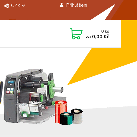
Přihlášení
CZK
 si rady? Zavolejte.
0
ks
 472744350
za
0,00 Kč
á 8:00 - 15:00