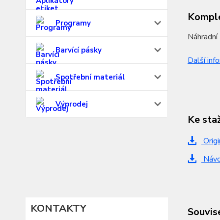
Komple
Programy
Náhradní 
Barvící pásky
Další inf
Spotřební materiál
Výprodej
Ke sta
Origi
Návod
KONTAKTY
Souvise