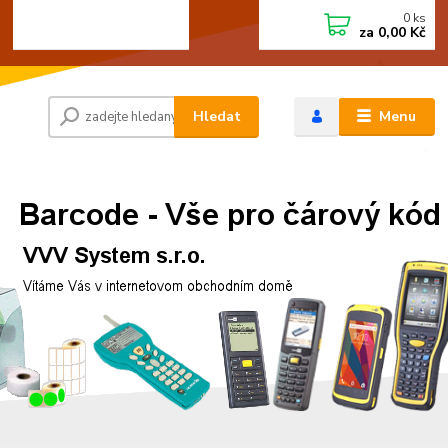
0
ks
+420 472744350
CZK
za
0,00 Kč
Po - Pá 8:00 - 15:00
Hledat
Menu