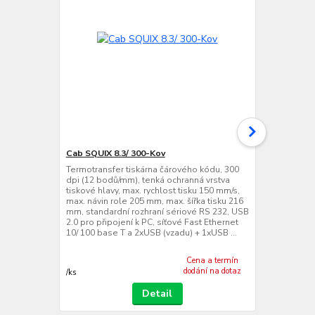
Cab SQUIX 8.3/ 300-Kov
Cab SQUIX 8
Termotransfer tiskárna čárového kódu, 300
Termotransfe
dpi (12 bodů/mm), tenká ochranná vrstva
odlepovačem 
tiskové hlavy, max. rychlost tisku 150 mm/s,
tenká ochran
max. návin role 205 mm, max. šířka tisku 216
rychlost tisk
mm, standardní rozhraní sériové RS 232, USB
mm, max. šíř
2.0 pro připojení k PC, síťové Fast Ethernet
rozhraní sér
10/ 100 base T a 2xUSB (vzadu) + 1xUSB ...
připojení k P
base T a 2...
Cena a termín
dodání na dotaz
/
ks
/
ks
Detail