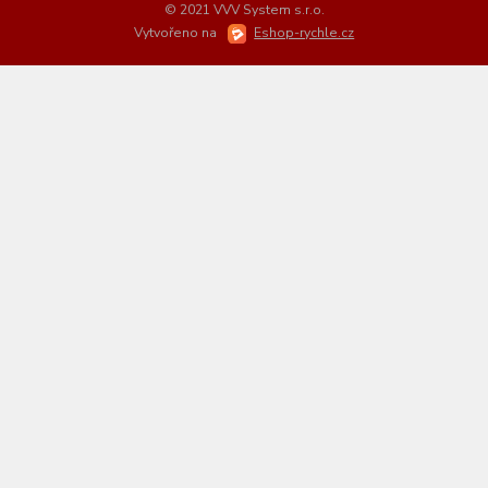
© 2021 VVV System s.r.o.
Vytvořeno na
Eshop-rychle.cz