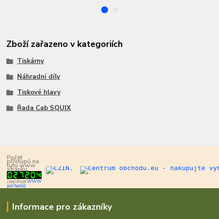
Zboží zařazeno v kategoriích
Tiskárny
Náhradní díly
Tiskové hlavy
Řada Cab SQUIX
Počet
přístupů na
tuto www
stránku:
(zajišťuje
WWW
počítadlo)
Informace pro zákazníky