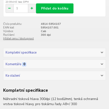
23 094 Kč
bez DPH
Přidat do košíku
Číslo produktu:
4814-5954107
EAN kód:
5954107.001
Výrobce:
Cab
Rozlišení:
300 dpi
Hlídat cenu / dostupnost
Kompletní specifikace
Komentáře
0
Ke stažení
Kompletní specifikace
Náhradní tisková hlava 300dpi (12 bodů/mm), tenká ochranná
vrstva tiskové hlavy, pro tiskárnu řady A8+/ 300