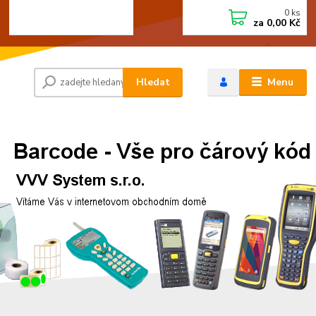
0
ks
+420 472744350
CZK
za
0,00 Kč
Po - Pá 8:00 - 15:00
Hledat
Menu