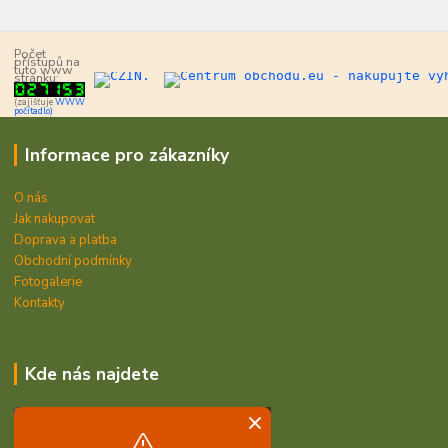
Počet
přístupů na
tuto www
stránku:
(zajišťuje
WWW
počítadlo)
Informace pro zákazníky
O nás
Jak nakupovat
Doprava a platba
Obchodní podmínky
Fotogalerie
Kontakty
Kde nás najdete