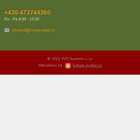
+420 472744350
Po - Pá 8:00 - 15:00
obchod@vvvsystem.cz
© 2021 VVV System s.r.o.
Vytvořeno na
Eshop-rychle.cz