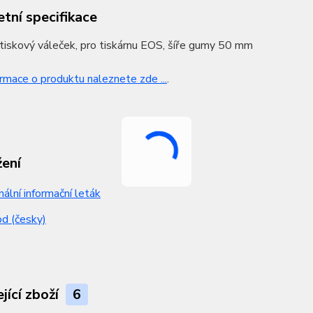
tní specifikace
tiskový váleček, pro tiskárnu EOS, šíře gumy 50 mm
ormace o produktu naleznete zde ...
.
žení
nální informační leták
d (česky)
jící zboží
6