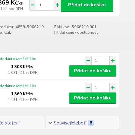
369 Kč
/
ks
Přidat do košíku
31 Kč
bez DPH
roduktu:
4859-5966219
EAN kód:
5966219.001
e:
Cab
Hlídat cenu / dostupnost
 dodání okamžitě 1 ks
1 308 Kč
/
ks
Přidat do košíku
1 081 Kč
bez DPH
 dodání okamžitě 1 ks
1 369 Kč
/
ks
Přidat do košíku
1 131 Kč
bez DPH
Ke stažení
Související zboží
6