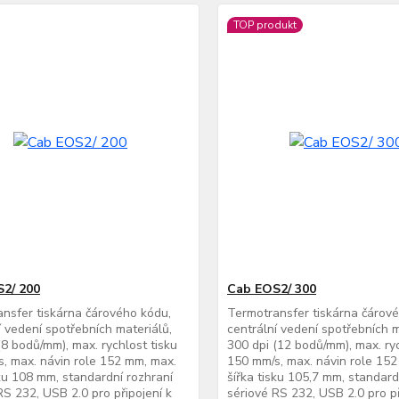
TOP produkt
2/ 200
Cab EOS2/ 300
nsfer tiskárna čárového kódu,
Termotransfer tiskárna čárov
í vedení spotřebních materiálů,
centrální vedení spotřebních m
(8 bodů/mm), max. rychlost tisku
300 dpi (12 bodů/mm), max. ryc
, max. návin role 152 mm, max.
150 mm/s, max. návin role 15
sku 108 mm, standardní rozhraní
šířka tisku 105,7 mm, standard
RS 232, USB 2.0 pro připojení k
sériové RS 232, USB 2.0 pro př