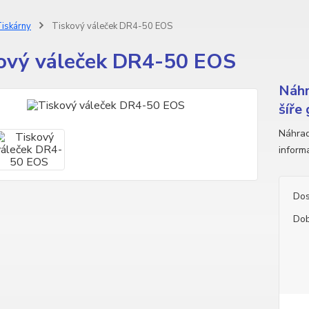
iskárny
Tiskový váleček DR4-50 EOS
ový váleček DR4-50 EOS
Náhr
šíře
Náhrad
inform
Dos
Dob