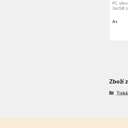
PC, síťo
2xUSB (v
/
ks
Zboží 
Tiská