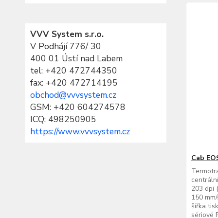
VVV System s.r.o.
V Podhájí 776/ 30
400 01 Ústí nad Labem
tel:
+420 472744350
fax: +420 472714195
obchod@vvvsystem.cz
GSM: +420 604274578
ICQ: 498250905
https://www.vvvsystem.cz
Cab EOS
Termotra
centráln
203 dpi 
150 mm/s
šířka ti
sériové 