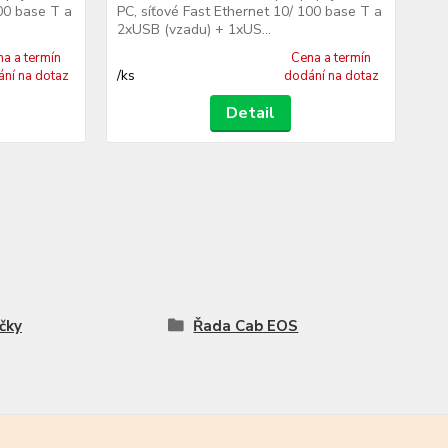
100 base T a
PC, síťové Fast Ethernet 10/ 100 base T a
PC,
2xUSB (vzadu) + 1xUS...
2xU
a a termín
Cena a termín
/
ks
/
ks
ní na dotaz
dodání na dotaz
Detail
čky
Řada Cab EOS