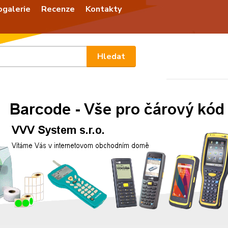
ogalerie
Recenze
Kontakty
Nevíte
Hledat
+420
Po - P