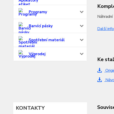
Komple
Programy
Náhradní 
Barvící pásky
Další inf
Spotřební materiál
Výprodej
Ke sta
Origi
Návo
Souvise
KONTAKTY