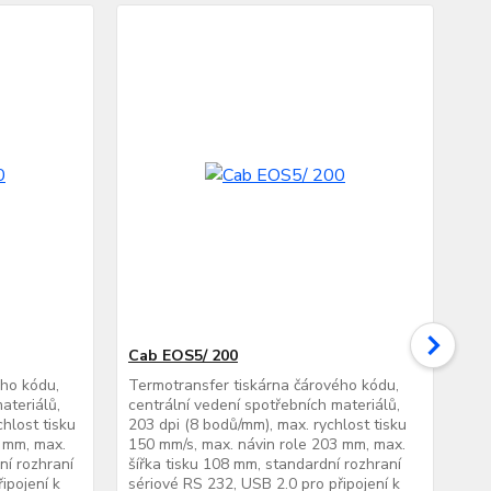
Cab EOS5/ 200
Ca
ého kódu,
Termotransfer tiskárna čárového kódu,
Ter
ateriálů,
centrální vedení spotřebních materiálů,
cen
hlost tisku
203 dpi (8 bodů/mm), max. rychlost tisku
300
2 mm, max.
150 mm/s, max. návin role 203 mm, max.
150
ní rozhraní
šířka tisku 108 mm, standardní rozhraní
šíř
ipojení k
sériové RS 232, USB 2.0 pro připojení k
sér