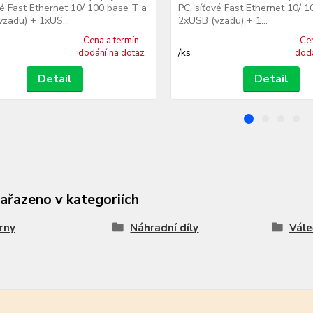
vé Fast Ethernet 10/ 100 base T a
PC, síťové Fast Ethernet 10/ 
zadu) + 1xUS...
2xUSB (vzadu) + 1...
Cena a termín
Cen
/
ks
dodání na dotaz
dodá
Detail
Detail
zařazeno v kategoriích
rny
Náhradní díly
Vále