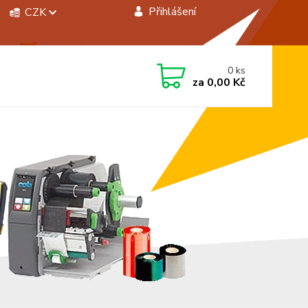
Přihlášení
CZK
 si rady? Zavolejte.
0
ks
 472744350
za
0,00 Kč
á 8:00 - 15:00